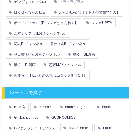
デンゲキコミックch
ドラドラプラス
友情・仲間
浴衣・和服
はくせんちゃんねる
ぶんか社-公式【オトナの恋愛マンガ】
ボーイズファン【BLマンガちゃんねる】
マンガUP!TV
乙女チック【TL漫画チャンネル】
花丸BLチャンネル 白泉社公式BLチャンネル
秋田書店少女漫画チャンネル
動く！BL漫画
動く！TL漫画
恋愛MAXチャンネル
恋愛宣言【秋水社の人気TLコミック動画CH】
レーベルで探す
BL宣言
caramel
comicmarginal
equal
G－Lishcomics
GUSHCOMICS
Gファンタジーコミックス
H＆CComics
LaLa