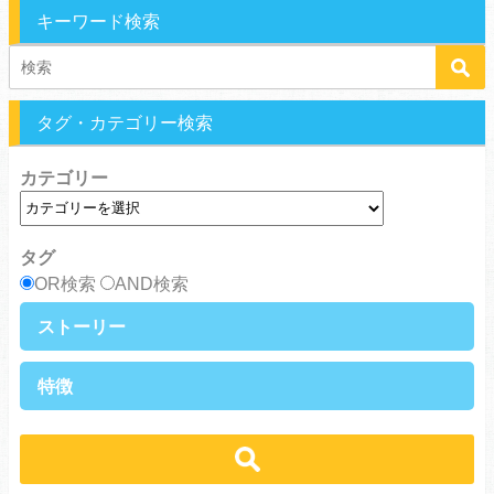
キーワード検索
タグ・カテゴリー検索
カテゴリー
タグ
OR検索
AND検索
ストーリー
異世界・転生
ファンタジー
特徴
ラブストーリー
ギャグ・コメディ
ラブコメ
バトル・格闘・アクション
学生
学園
ヒューマンドラマ
グルメ
冒険
ハーレム
ｓｆ
歴史・時代劇
職業
働く女子