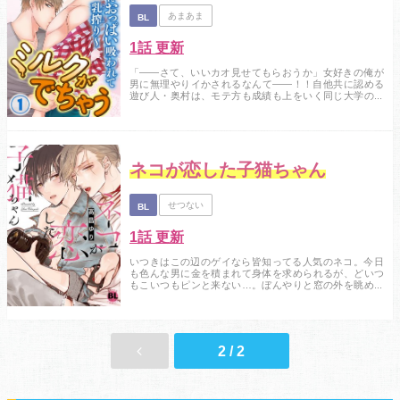
あまあま
BL
1話 更新
「――さて、いいカオ見せてもらおうか」女好きの俺が
男に無理やりイかされるなんて――！！自他共に認める
遊び人・奥村は、モテ方も成績も上をいく同じ大学の唐
沢が気に食わない。ある日、友人から唐沢はEDだという
情報を聞いた奥村。爽やか王子・唐沢の弱点を知り、調
子に乗った奥村は「おまえの性的な秘密を知っている」
と本人に言ってしまう。ところが秘密をどこで知ったか
の話になった途端、爽やかだった唐沢の態度が急変！...
ネコが恋した子猫ちゃん
せつない
BL
1話 更新
いつきはこの辺のゲイなら皆知ってる人気のネコ。今日
も色んな男に金を積まれて身体を求められるが、どいつ
もこいつもピンと来ない…。ぼんやりと窓の外を眺めて
いたら、純情そうな爽やか青年がこっちを見てる！？目
が合った！と思ったら店に入って来て「一目見てビビッ
ときちゃって、アナタしか考えられない」ってなんつー
誘い文句！そのままホテルに連れ込みキスすると、可愛
い反応に思わず押し倒してしまい―――。...
2 / 2