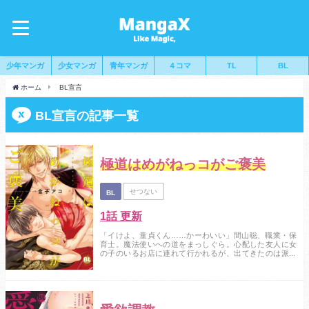
少年マンガ
少女マンガ
青年マンガ
４コマ
TL
BL
ホーム
BL宣言
BL宣言の記事一覧
極道はめがねっコがご褒美
せつない
BL
1話 更新
「イけよ、童貞くん……かーわいい」間山聡、職業・保
育士。魔法使いへの道をまっしぐら。心配した友人に女
の子のいるお店に連れて行かれるが、出てきたのは派手
な髪をしたイケメンだった！ 明らかにタダ者ではない
雰囲気にのまれると、いきなり押し倒されてディープキ
ス！？ 思わず反応してしまった大事なところを握ら
れ、擦られ、刺激されると抵抗したくても、もはやでき
なくて……。なぜか聡の名前を知っている彼は何
者……？...