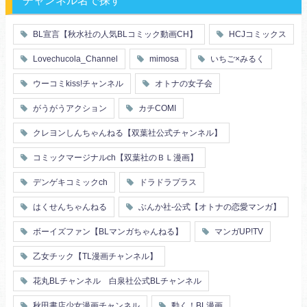
チャンネル名で探す
エリート・ハイスぺ
極道
初体験
調教
芸能人
王子様
花嫁
義兄弟姉妹
BL宣言【秋水社の人気BLコミック動画CH】
HCJコミックス
ヤンキー・不良
人外
初恋
スーツ
富豪
同期
Lovechucola_Channel
mimosa
いちご×みるく
片思い
短編
店長・店員
先生
人妻
主従関係
ウーコミkiss!チャンネル
オトナの女子会
幼馴染
漫画家・作家
婚約者
不器用
ヤンキー
がうがうアクション
カチCOMI
秘密の関係
ol
甘エロ
フェチ
クレヨンしんちゃんねる【双葉社公式チャンネル】
メイド
恋人
コミックマージナルch【双葉社のＢＬ漫画】
泥酔
絶倫
複数プレイ
催眠
デンゲキコミックch
ドラドラプラス
友情・仲間
浴衣・和服
はくせんちゃんねる
ぶんか社-公式【オトナの恋愛マンガ】
ボーイズファン【BLマンガちゃんねる】
マンガUP!TV
乙女チック【TL漫画チャンネル】
花丸BLチャンネル 白泉社公式BLチャンネル
秋田書店少女漫画チャンネル
動く！BL漫画