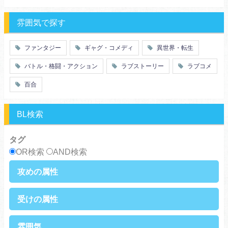
推理・ミステリー・サスペンス
勇者
魔法使い
特殊能力
教師・先生
雰囲気で探す
百合
ドロ沼
萌え系
青春
ファンタジー
ギャグ・コメディ
異世界・転生
仲間
幼なじみ
バトル・格闘・アクション
ラブストーリー
ラブコメ
オタク
動物
ツンデレ
心理戦
百合
アラサー
嫁・姑
スピンオフ・外伝
ヤンキー・極道
BL検索
癒し系
優等生
御曹司
異種族
タグ
サラリーマン
日常崩壊
OR検索
AND検索
浮気・不倫
オフィスラブ
攻めの属性
執着攻め
男前攻め
受けの属性
俺様攻め
健気攻め
硬派攻め
天然攻め
健気受け
美人受け
雰囲気