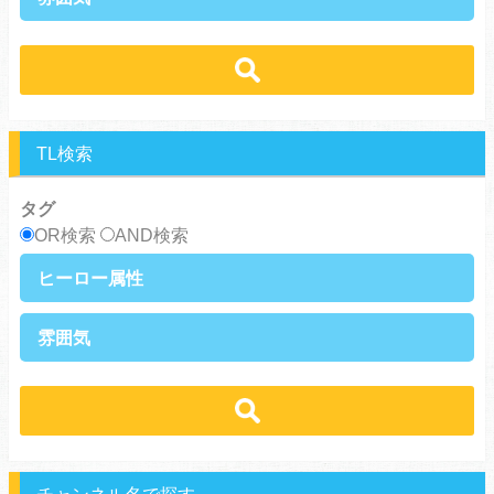
ノンケ攻め
強気攻め
ノンケ受け
天然受け
黒髪攻め
年下攻め
ほだされ受け
メガネ受け
せつない
コミカル・シュール
スパダリ攻め
ほだされ攻め
強気受け
ツンデレ受け
あまあま
ほのぼの
ヘタレ攻め
ヤンキー攻め
ヤンキー受け
黒髪受け
シリアス
美人攻め
腹黒攻め
男前受け
俺様受け
TL検索
タグ
OR検索
AND検索
ヒーロー属性
上司・部下
社長
雰囲気
王族・貴族
セレブ
先輩・後輩
幼馴染み
恋愛
溺愛
ドs
ギャップ男子
契約
時代物
肉食系
俺様
禁断・背徳
ロマンス
年下男子
同級生
三角関係
結婚
メガネ
同僚
セフレ
お色気