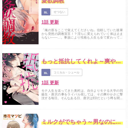
愛欲調教
せつない
BL
1話 更新
「俺の形をここで覚えてくださいね」信頼していた後輩
から突然の調教宣言！？淫らに変えられていく体は止ま
らない――…。事故により性格も人生も全て変わってし
まった颯のストレス発散方法は、事故の原因と言われて
いる後輩・櫂人に性的な命令をすること。ある日、櫂人
が自分のことを庇っている場面を見てしまう。これまで
の行いを謝罪することに決めた颯だったが、櫂人から
「先輩を調教する」と迫られ…！！薬を飲まされ目を覚
ま...
もっと抵抗してくれよ～爽やか王子の歪んだ性癖
コミカル・シュール
BL
1話 更新
モテ人生を送ってきた奥村は、自分よりモテる大学の同
級生・唐沢の事をライバル視しては、その爽やかさに撃
沈する毎日。そんなある日、唐沢はEDだという噂を聞い
た奥村。思わず唐沢本人に性的な秘密を知っている事を
話してしまうが、その話の途中で爽やかだった唐沢の態
度が急変！！「俺の性癖知ってて煽ってくれるなんて最
高だな」いつの間にか拘束されて、乳首もアソコも尻の
穴も弄られて！？ライバルの鬼畜な性癖にロックオン...
ミルクがでちゃう～男なのにおっぱい吸われて乳搾り～