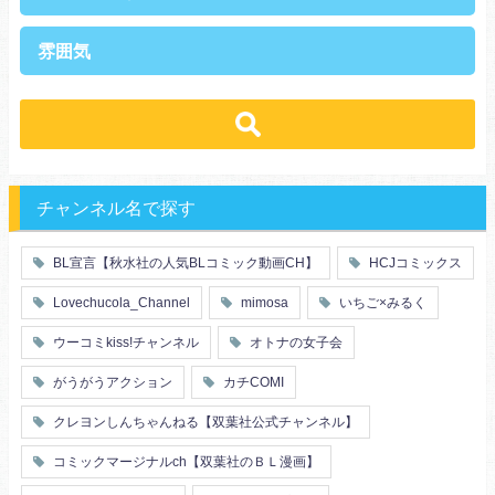
上司・部下
社長
雰囲気
王族・貴族
セレブ
先輩・後輩
幼馴染み
恋愛
溺愛
ドs
ギャップ男子
契約
時代物
肉食系
俺様
禁断・背徳
ロマンス
年下男子
同級生
三角関係
結婚
メガネ
同僚
セフレ
お色気
チャンネル名で探す
エリート・ハイスぺ
極道
初体験
調教
芸能人
王子様
花嫁
義兄弟姉妹
BL宣言【秋水社の人気BLコミック動画CH】
HCJコミックス
ヤンキー・不良
人外
初恋
スーツ
富豪
同期
Lovechucola_Channel
mimosa
いちご×みるく
片思い
短編
店長・店員
先生
人妻
主従関係
ウーコミkiss!チャンネル
オトナの女子会
幼馴染
漫画家・作家
婚約者
不器用
ヤンキー
がうがうアクション
カチCOMI
秘密の関係
ol
甘エロ
フェチ
クレヨンしんちゃんねる【双葉社公式チャンネル】
メイド
恋人
コミックマージナルch【双葉社のＢＬ漫画】
泥酔
絶倫
複数プレイ
催眠