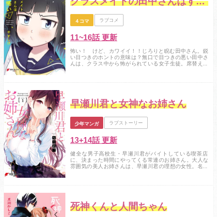
クラスメイトの田中さんはすごく怖い
ラブコメ
４コマ
11~16話 更新
怖い！ けど、カワイイ！！じろりと睨む田中さん。鋭
い目つきのホントの意味は？無口で目つきの悪い田中さ
んは、クラス中から怖がられている女子生徒。席替えで
隣の席になってしまった中島くんは、田中さんにビクビ
クしつつも、怖いだけじゃない田中さんの一面を知って
いき……？みんなが知らない田中さんを知っている中島
くんと、そんな中島くんにやたらと絡む田中さん。不器
用な二人のほっこりラブコメ★...
早瀬川君と女神なお姉さん
ラブストーリー
少年マンガ
13+14話 更新
健全な男子高校生・早瀬川君がバイトしている喫茶店
に、決まった時間にやってくる常連のお姉さん。大人な
雰囲気の美人お姉さんは、早瀬川君の理想の女性。名前
も、仕事も、住んでる場所も、なんにも知らないけど、
どうにかしてお姉さんとお近づきになりたい！という早
瀬川君の気持ちを知ってか知らずか、お姉さんは毎回謎
の行動を仕掛けてきて、おかげで早瀬川君の妄想は捗り
っぱなし。知りたいことは教えてくれない。だけど、知
ら...
死神くんと人間ちゃん