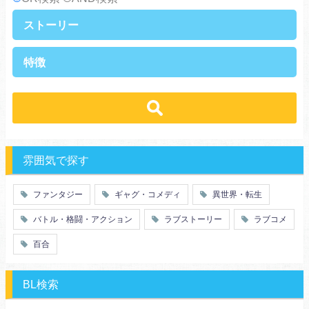
ストーリー
異世界・転生
ファンタジー
特徴
ラブストーリー
ギャグ・コメディ
ラブコメ
バトル・格闘・アクション
学生
学園
ヒューマンドラマ
グルメ
冒険
ハーレム
ｓｆ
歴史・時代劇
職業
働く女子
推理・ミステリー・サスペンス
勇者
魔法使い
特殊能力
教師・先生
雰囲気で探す
百合
ドロ沼
萌え系
青春
ファンタジー
ギャグ・コメディ
異世界・転生
仲間
幼なじみ
バトル・格闘・アクション
ラブストーリー
ラブコメ
オタク
動物
ツンデレ
心理戦
百合
アラサー
嫁・姑
スピンオフ・外伝
ヤンキー・極道
BL検索
癒し系
優等生
御曹司
異種族