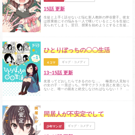
15話 更新
生徒と上手く話せないと悩む新人教師の押谷愛子。彼女
は授業後にその悩みを一人で嘆いているところを生徒に
見られてしまう。翌日、授業を始めようとすると生徒の
様子が激変！？ 両手にケミカルライトを持つ生徒たち
が、愛子を応援し始めた！彼女は一躍クラスのアイドル
に！ そんな姿をちょっと気になる先輩教師に見られち
ゃって……。学級崩壊！？ いえいえ学級団結！ 新世代ス
クールアイドルがここに爆誕！...
ひとりぼっちの〇〇生活
ギャグ・コメディ
４コマ
13~15話 更新
友達ってどおしたらできるのかな…。 極度の人見知り
の女の子・一里ぼっち。中学でクラス全員と友達になら
ないと、唯一の親友と絶交しなければならない！？ 絶
体絶命友達つくろう計画、奮闘の第1巻！...
同居人が不安定でして
ギャグ・コメディ
少年マンガ