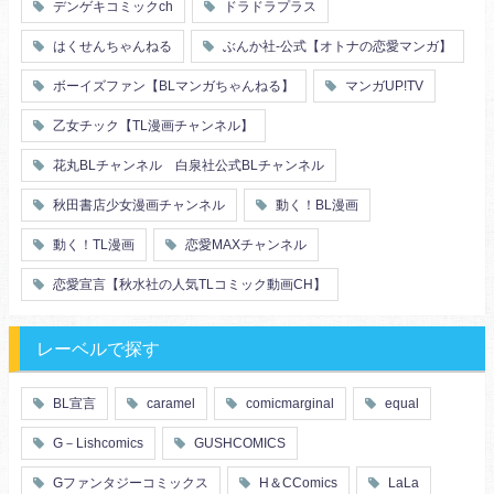
デンゲキコミックch
ドラドラプラス
友情・仲間
浴衣・和服
はくせんちゃんねる
ぶんか社-公式【オトナの恋愛マンガ】
ボーイズファン【BLマンガちゃんねる】
マンガUP!TV
乙女チック【TL漫画チャンネル】
花丸BLチャンネル 白泉社公式BLチャンネル
秋田書店少女漫画チャンネル
動く！BL漫画
動く！TL漫画
恋愛MAXチャンネル
恋愛宣言【秋水社の人気TLコミック動画CH】
レーベルで探す
BL宣言
caramel
comicmarginal
equal
G－Lishcomics
GUSHCOMICS
Gファンタジーコミックス
H＆CComics
LaLa