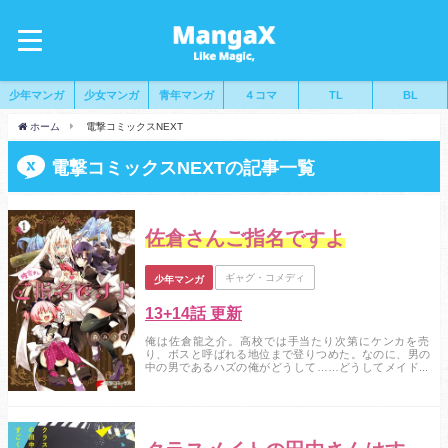
少年マンガ
少女マンガ
青年マンガ
４コマ
TL
BL
ホーム
電撃コミックスNEXT
電撃コミックスNEXTの記事一覧
佐倉さんご指名ですよ
ギャグ・コメディ
少年マンガ
13+14話 更新
俺は佐倉龍之介。高校では手当たり次第にケンカを売
り、ボスと呼ばれる地位まで登りつめた。なのに、男の
中の男であるハズの俺がどうして……どうしてメイド喫
茶で“メイドさん”なんかしてるんだぁっ！？...