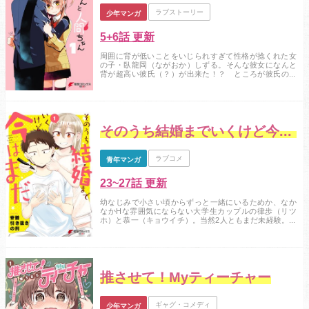
ラブストーリー
少年マンガ
5+6話 更新
周囲に背が低いことをいじられすぎて性格が捻くれた女
の子・臥龍岡（ながおか）しずる。そんな彼女になんと
背が超高い彼氏（？）が出来た！？ ところが彼氏の西
上くんはしずるの命を一年後に狩る死神で……。...
そのうち結婚までいくけど今はまだ
ラブコメ
青年マンガ
23~27話 更新
幼なじみで小さい頃からずっと一緒にいるためか、なか
なかHな雰囲気にならない大学生カップルの律歩（リツ
ホ）と恭一（キョウイチ）。当然2人ともまだ未経験。こ
のことに危機感を抱く律歩は、アレコレ策を講じてなん
とかエロい関係になろうとしていくのだが、恭一はまっ
たく興味がない様子で……？Hしちゃうぐらいまで早く関
係を進展させたい彼女と、ソッチ系にまったく無関心な
性欲ゼロ彼氏がおりなす、新感覚“とっととヤっち...
推させて！Myティーチャー
ギャグ・コメディ
少年マンガ