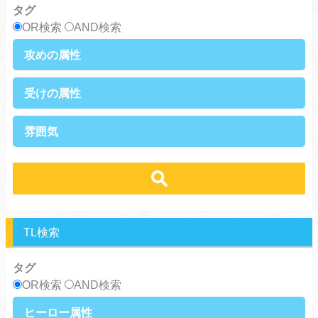
タグ
サラリーマン
日常崩壊
OR検索
AND検索
浮気・不倫
オフィスラブ
攻めの属性
執着攻め
男前攻め
受けの属性
俺様攻め
健気攻め
硬派攻め
天然攻め
健気受け
美人受け
雰囲気
ノンケ攻め
強気攻め
ノンケ受け
天然受け
黒髪攻め
年下攻め
ほだされ受け
メガネ受け
せつない
コミカル・シュール
スパダリ攻め
ほだされ攻め
強気受け
ツンデレ受け
あまあま
ほのぼの
ヘタレ攻め
ヤンキー攻め
ヤンキー受け
黒髪受け
シリアス
美人攻め
腹黒攻め
男前受け
俺様受け
TL検索
タグ
OR検索
AND検索
ヒーロー属性