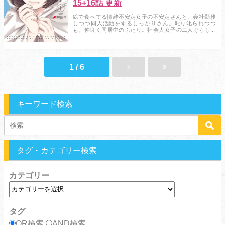
15+16話 更新
絵で食べてる情緒不安定女子の不安定さんと、会社勤務
しつつ同人活動をするしっかりさん。叱り叱られつつ
も、仲良く同居中のふたり。社会人女子の二人ぐらしを
コミカルに描く、タカダフミ子初コミックス！...
1 / 6
キーワード検索
タグ・カテゴリー検索
カテゴリー
タグ
OR検索
AND検索