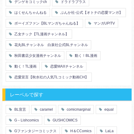
デンゲキコミックch
ドラドラプラス
友情・仲間
浴衣・和服
はくせんちゃんねる
ぶんか社-公式【オトナの恋愛マンガ】
ボーイズファン【BLマンガちゃんねる】
マンガUP!TV
乙女チック【TL漫画チャンネル】
花丸BLチャンネル 白泉社公式BLチャンネル
秋田書店少女漫画チャンネル
動く！BL漫画
動く！TL漫画
恋愛MAXチャンネル
恋愛宣言【秋水社の人気TLコミック動画CH】
レーベルで探す
BL宣言
caramel
comicmarginal
equal
G－Lishcomics
GUSHCOMICS
Gファンタジーコミックス
H＆CComics
LaLa