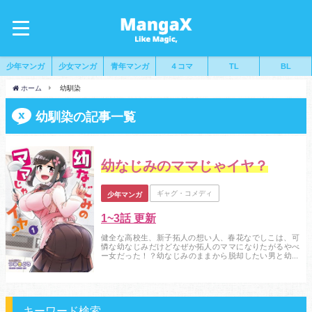
少年マンガ
少女マンガ
青年マンガ
４コマ
TL
BL
ホーム
幼馴染
幼馴染の記事一覧
幼なじみのママじゃイヤ？
ギャグ・コメディ
少年マンガ
1~3話 更新
健全な高校生、新子拓人の想い人、春花なでしこは、可
憐な幼なじみだけどなぜか拓人のママになりたがるやべ
ー女だった！？幼なじみのままから脱却したい男と幼な
じみのママになりたい女によるドタバタラブコメ！...
キーワード検索