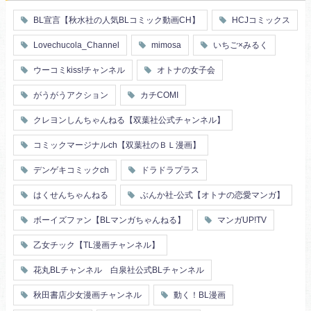
芸能人
王子様
花嫁
義兄弟姉妹
BL宣言【秋水社の人気BLコミック動画CH】
HCJコミックス
ヤンキー・不良
人外
初恋
スーツ
富豪
同期
Lovechucola_Channel
mimosa
いちご×みるく
片思い
短編
店長・店員
先生
人妻
主従関係
ウーコミkiss!チャンネル
オトナの女子会
幼馴染
漫画家・作家
婚約者
不器用
ヤンキー
がうがうアクション
カチCOMI
秘密の関係
ol
甘エロ
フェチ
クレヨンしんちゃんねる【双葉社公式チャンネル】
メイド
恋人
コミックマージナルch【双葉社のＢＬ漫画】
泥酔
絶倫
複数プレイ
催眠
デンゲキコミックch
ドラドラプラス
友情・仲間
浴衣・和服
はくせんちゃんねる
ぶんか社-公式【オトナの恋愛マンガ】
ボーイズファン【BLマンガちゃんねる】
マンガUP!TV
乙女チック【TL漫画チャンネル】
花丸BLチャンネル 白泉社公式BLチャンネル
秋田書店少女漫画チャンネル
動く！BL漫画