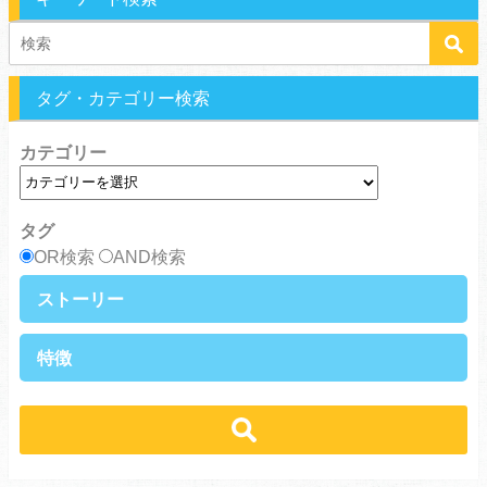
タグ・カテゴリー検索
カテゴリー
タグ
OR検索
AND検索
ストーリー
異世界・転生
ファンタジー
特徴
ラブストーリー
ギャグ・コメディ
ラブコメ
バトル・格闘・アクション
学生
学園
ヒューマンドラマ
グルメ
冒険
ハーレム
ｓｆ
歴史・時代劇
職業
働く女子
推理・ミステリー・サスペンス
勇者
魔法使い