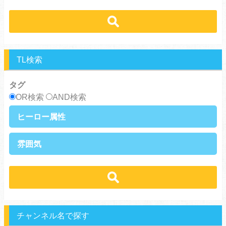
黒髪攻め
年下攻め
ほだされ受け
メガネ受け
せつない
コミカル・シュール
スパダリ攻め
ほだされ攻め
強気受け
ツンデレ受け
あまあま
ほのぼの
ヘタレ攻め
ヤンキー攻め
ヤンキー受け
黒髪受け
シリアス
美人攻め
腹黒攻め
男前受け
俺様受け
TL検索
タグ
OR検索
AND検索
ヒーロー属性
上司・部下
社長
雰囲気
王族・貴族
セレブ
先輩・後輩
幼馴染み
恋愛
溺愛
ドs
ギャップ男子
契約
時代物
肉食系
俺様
禁断・背徳
ロマンス
年下男子
同級生
三角関係
結婚
メガネ
同僚
セフレ
お色気
チャンネル名で探す
エリート・ハイスぺ
極道
初体験
調教