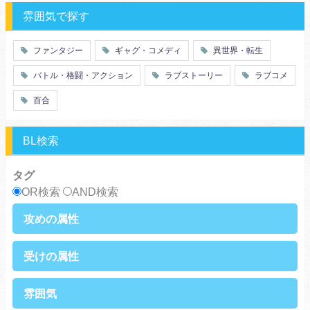
特殊能力
教師・先生
雰囲気で探す
百合
ドロ沼
萌え系
青春
ファンタジー
ギャグ・コメディ
異世界・転生
仲間
幼なじみ
バトル・格闘・アクション
ラブストーリー
ラブコメ
オタク
動物
ツンデレ
心理戦
百合
アラサー
嫁・姑
スピンオフ・外伝
ヤンキー・極道
BL検索
癒し系
優等生
御曹司
異種族
タグ
サラリーマン
日常崩壊
OR検索
AND検索
浮気・不倫
オフィスラブ
攻めの属性
執着攻め
男前攻め
受けの属性
俺様攻め
健気攻め
硬派攻め
天然攻め
健気受け
美人受け
雰囲気
ノンケ攻め
強気攻め
ノンケ受け
天然受け