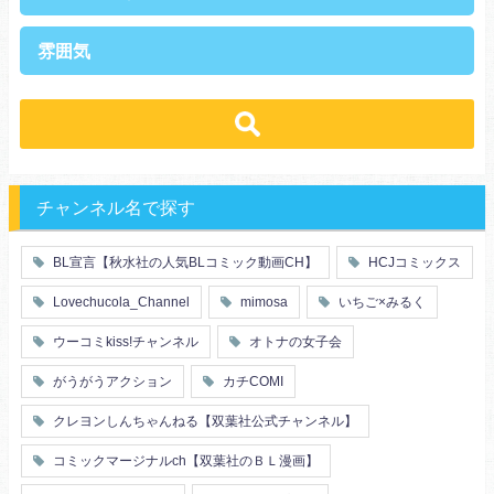
上司・部下
社長
雰囲気
王族・貴族
セレブ
先輩・後輩
幼馴染み
恋愛
溺愛
ドs
ギャップ男子
契約
時代物
肉食系
俺様
禁断・背徳
ロマンス
年下男子
同級生
三角関係
結婚
メガネ
同僚
セフレ
お色気
チャンネル名で探す
エリート・ハイスぺ
極道
初体験
調教
芸能人
王子様
花嫁
義兄弟姉妹
BL宣言【秋水社の人気BLコミック動画CH】
HCJコミックス
ヤンキー・不良
人外
初恋
スーツ
富豪
同期
Lovechucola_Channel
mimosa
いちご×みるく
片思い
短編
店長・店員
先生
人妻
主従関係
ウーコミkiss!チャンネル
オトナの女子会
幼馴染
漫画家・作家
婚約者
不器用
ヤンキー
がうがうアクション
カチCOMI
秘密の関係
ol
甘エロ
フェチ
クレヨンしんちゃんねる【双葉社公式チャンネル】
メイド
恋人
コミックマージナルch【双葉社のＢＬ漫画】
泥酔
絶倫
複数プレイ
催眠