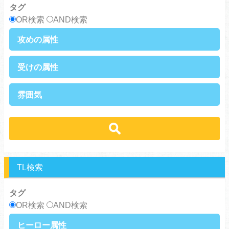
タグ
サラリーマン
日常崩壊
OR検索
AND検索
浮気・不倫
オフィスラブ
攻めの属性
執着攻め
男前攻め
受けの属性
俺様攻め
健気攻め
硬派攻め
天然攻め
健気受け
美人受け
雰囲気
ノンケ攻め
強気攻め
ノンケ受け
天然受け
黒髪攻め
年下攻め
ほだされ受け
メガネ受け
せつない
コミカル・シュール
スパダリ攻め
ほだされ攻め
強気受け
ツンデレ受け
あまあま
ほのぼの
ヘタレ攻め
ヤンキー攻め
ヤンキー受け
黒髪受け
シリアス
美人攻め
腹黒攻め
男前受け
俺様受け
TL検索
タグ
OR検索
AND検索
ヒーロー属性