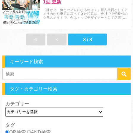
1話 更新
「嫌か？ 俺とセフレになるのは？」新入社員としてア
メリカから東京に戻ってきた和真は、会社で中学時代の
クラスメイトで、今はトップデザイナーとして活躍して
いる蓮と再会する。中学3年の夏の突然の別れ以来、10年
ぶりの再会だった。親友で初恋の人で、──初めての相
手、それが蓮だった。相変わらず綺麗で、強くて、和真
は蓮と一緒にいるだけで幸せになれた。...
3 / 3
キーワード検索
タグ・カテゴリー検索
カテゴリー
タグ
OR検索
AND検索