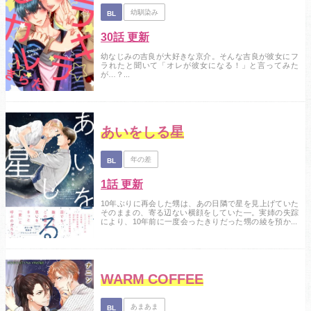
幼馴染み
BL
30話 更新
幼なじみの吉良が大好きな京介。そんな吉良が彼女にフ
ラれたと聞いて「オレが彼女になる！」と言ってみた
が…？...
あいをしる星
年の差
BL
1話 更新
10年ぶりに再会した甥は、あの日隣で星を見上げていた
そのままの、寄る辺ない横顔をしていた―。実姉の失踪
により、10年前に一度会ったきりだった甥の綾を預かる
ことになった隆宏。感情表現が乏しく、時々会話が噛み
合わないこともあるものの、徐々に自分に懐いてくる綾
をたまらなく可愛いと思い始めるが、綾には、隆宏自身
が向き合わなければいけない「罪」の証があった…。孤
独だったふたりが互いを求めることで、「愛するこ...
WARM COFFEE
あまあま
BL