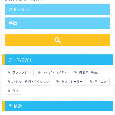
ストーリー
異世界・転生
ファンタジー
特徴
ラブストーリー
ギャグ・コメディ
ラブコメ
バトル・格闘・アクション
学生
学園
ヒューマンドラマ
グルメ
冒険
ハーレム
ｓｆ
歴史・時代劇
職業
働く女子
推理・ミステリー・サスペンス
勇者
魔法使い
特殊能力
教師・先生
雰囲気で探す
百合
ドロ沼
萌え系
青春
ファンタジー
ギャグ・コメディ
異世界・転生
仲間
幼なじみ
バトル・格闘・アクション
ラブストーリー
ラブコメ
オタク
動物
ツンデレ
心理戦
百合
アラサー
嫁・姑
スピンオフ・外伝
ヤンキー・極道
BL検索
癒し系
優等生
御曹司
異種族