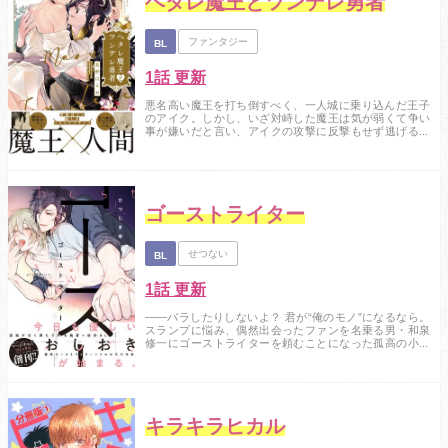
ヘタレ魔王とツンデレ勇者
ファンタジー
BL
1話 更新
悪名高い魔王を打ち倒すべく、一人城に乗り込んだ王子
のアイク。しかし、いざ対峙した魔王は気が弱くて争い
事が嫌いだと言い、アイクの攻撃に反撃もせず逃げるば
かり…。それどころか、怪我をすれば誰よりも心配し自
分の事を理解しようとしてくれる。倒しにきたはずなの
に、いつの間にかもっと一緒にいたいと思うようになっ
ていて…！？魔王×人間心優しく気弱な魔族と打倒・魔
王！ なツンデレ王子、異種同士の癒し系いちゃラブデ...
ゴーストライター
せつない
BL
1話 更新
――バラしたりしないよ？ 君が“俺のモノ”になるなら。
スランプに悩み、偶然出会ったファンを名乗る男・和泉
修一にゴーストライターを頼むことになった孤高の小説
家「光田樹」こと樹田光。受賞をきっかけに力関係は逆
転し、修一から「おしおき」として体の関係を迫られる
ように…。初めての友人、そして初めての快感に振り回
されながらも強引なのにどこか優しい眼差しの修一に身
も心も満たされていく光。しかし二人の“共犯”も...
キラキラヒカル