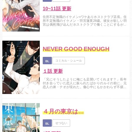
10~11話 更新
住所不定無職のイケメン×ワケありホストクラブ店長。住
所不定無職のイケメン・羽宮蓮英28歳。彼女が欲しい羽
宮は偶然飛び込んだホストクラブで働くことにするがそ
このホストは全員ゲイだった！？ 家がない羽宮は店長
の泉田真の家に泊めてもらうことになるが、ゲイだと聞
いていたために店長のことを妙に意識してしまう。しか
も新人ホストとして働く彼の前には次から次へとイケメ
ンが現れ…。はたして羽宮に彼女はできるのか？ ...
NEVER GOOD ENOUGH
コミカル・シュール
BL
１話 更新
「兄にそうしたように俺にも足開いてくれます？」長年
付き合っていた恋人に振られたばかりのルイの前に、元
恋人の弟・テオが現れた。傷心中にもかかわらず不躾に
詮索してくるテオに苛立ち、ルイは「兄を振ったのは俺
だ」と嘘を吐く。だが、それをきっかけにテオに付きま
とわれるはめに。嘘がバレれば終わる関係。別にそれで
構わない。そう思っていたはずが、テオの執着の矛先は
いつしかルイへと向かいはじめ――。...
４月の東京は…
せつない
BL