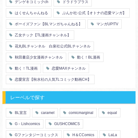
デンゲキコミックch
ドラドラプラス
友情・仲間
浴衣・和服
はくせんちゃんねる
ぶんか社-公式【オトナの恋愛マンガ】
ボーイズファン【BLマンガちゃんねる】
マンガUP!TV
乙女チック【TL漫画チャンネル】
花丸BLチャンネル 白泉社公式BLチャンネル
秋田書店少女漫画チャンネル
動く！BL漫画
動く！TL漫画
恋愛MAXチャンネル
恋愛宣言【秋水社の人気TLコミック動画CH】
レーベルで探す
BL宣言
caramel
comicmarginal
equal
G－Lishcomics
GUSHCOMICS
Gファンタジーコミックス
H＆CComics
LaLa