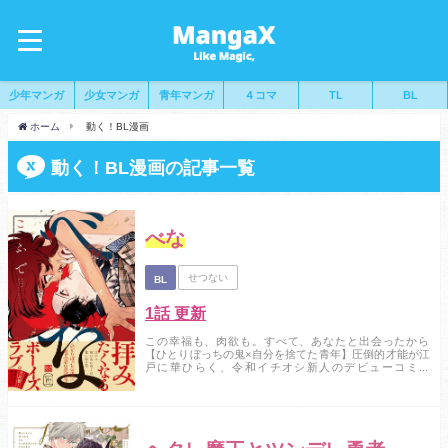
少年マンガ
少女マンガ
青年マンガ
４コマ
TL
BL
ホーム
動く！BL漫画
動く！BL漫画の記事一覧
べな
せつない
BL
1話 更新
この幸福も、肉欲も。すべて、あなたと出会ったから
【ひとりぼっちの鬼×自分を捨てた青年】圧倒的才能が江
戸に華ひらく、令和イチオシ新人のデビューコミッ
ク！！描き下ろしも収録！！――お前も、捨てられたの
か？時は江戸。見世物小屋で働く「壱」はバケモノとし
て捕らえられた少年「べな」と出会い、親元に返そうと
二人で脱走する。長屋で身を寄せ合い、ちいさな幸福を
一つ一つ手繰り寄せる2人。しかし、べなは人ではなく
「鬼...