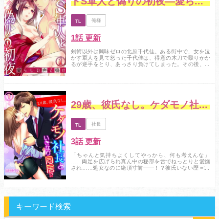
ドS軍人と偽りの初夜―愛らしい声で鳴け
俺様
TL
1話 更新
剣術以外は興味ゼロの北原千代佳。ある街中で、女を泣
かす軍人を見て怒った千代佳は、得意の木刀で殴りかか
るが逆手をとり、あっさり負けてしまった。その後、両
親から縁談の話を持ちかけられ、その相手は剣術で負か
された、海軍士官・義三。さらに、「この結婚は形だけ
でいい」と互いに愛情がないまま縁談が進み、結婚式を
挙げたふたり。初夜の日に、「夫婦になったらすること
だ」とベッドに押し倒される千代佳。「あんた…白い肌...
29歳、彼氏なし。ケダモノ社長といきなり同居！？
社長
TL
3話 更新
「ちゃんと気持ちよくしてやっから、何も考えんな」
……両足を広げられ真ん中の秘部を舌でねっとりと愛撫
され……処女なのに絶頂寸前――！？彼氏いない歴＝29
年の千秋は、叔父が所有する古民家に念願の1人暮らし。
誰にも邪魔されず気楽に過ごしていたら、ある日突然現
れた謎の男・三上も、この古民家に住んでいると言いだ
し……しかもうちの社長！？ お風呂で、食事中、オフ
ィスでも……身体中のビンカンな部分を執拗に弄られ...
キーワード検索