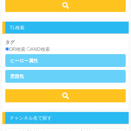
スパダリ攻め
ほだされ攻め
強気受け
ツンデレ受け
あまあま
ほのぼの
ヘタレ攻め
ヤンキー攻め
ヤンキー受け
黒髪受け
シリアス
美人攻め
腹黒攻め
男前受け
俺様受け
TL検索
タグ
OR検索
AND検索
ヒーロー属性
上司・部下
社長
雰囲気
王族・貴族
セレブ
先輩・後輩
幼馴染み
恋愛
溺愛
ドs
ギャップ男子
契約
時代物
肉食系
俺様
禁断・背徳
ロマンス
年下男子
同級生
三角関係
結婚
メガネ
同僚
セフレ
お色気
チャンネル名で探す
エリート・ハイスぺ
極道
初体験
調教
芸能人
王子様
花嫁
義兄弟姉妹