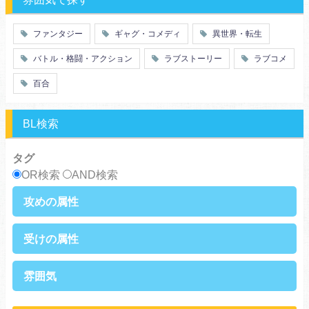
百合
ドロ沼
萌え系
青春
ファンタジー
ギャグ・コメディ
異世界・転生
仲間
幼なじみ
バトル・格闘・アクション
ラブストーリー
ラブコメ
オタク
動物
ツンデレ
心理戦
百合
アラサー
嫁・姑
スピンオフ・外伝
ヤンキー・極道
BL検索
癒し系
優等生
御曹司
異種族
タグ
サラリーマン
日常崩壊
OR検索
AND検索
浮気・不倫
オフィスラブ
攻めの属性
執着攻め
男前攻め
受けの属性
俺様攻め
健気攻め
硬派攻め
天然攻め
健気受け
美人受け
雰囲気
ノンケ攻め
強気攻め
ノンケ受け
天然受け
黒髪攻め
年下攻め
ほだされ受け
メガネ受け
せつない
コミカル・シュール