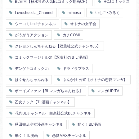
BL宣言【秋水社の人気BLコミック動画CH】
HCJコミックス
ヤンキー・不良
人外
初恋
スーツ
富豪
同期
Lovechucola_Channel
mimosa
いちご×みるく
片思い
短編
店長・店員
先生
人妻
主従関係
ウーコミkiss!チャンネル
オトナの女子会
幼馴染
漫画家・作家
婚約者
不器用
ヤンキー
がうがうアクション
カチCOMI
秘密の関係
ol
甘エロ
フェチ
クレヨンしんちゃんねる【双葉社公式チャンネル】
メイド
恋人
コミックマージナルch【双葉社のＢＬ漫画】
泥酔
絶倫
複数プレイ
催眠
デンゲキコミックch
ドラドラプラス
友情・仲間
浴衣・和服
はくせんちゃんねる
ぶんか社-公式【オトナの恋愛マンガ】
ボーイズファン【BLマンガちゃんねる】
マンガUP!TV
乙女チック【TL漫画チャンネル】
花丸BLチャンネル 白泉社公式BLチャンネル
秋田書店少女漫画チャンネル
動く！BL漫画
動く！TL漫画
恋愛MAXチャンネル