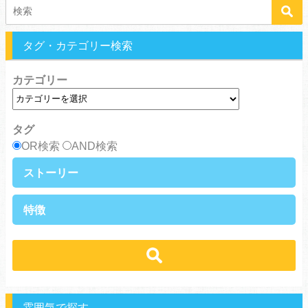
タグ・カテゴリー検索
カテゴリー
タグ
OR検索
AND検索
ストーリー
異世界・転生
ファンタジー
特徴
ラブストーリー
ギャグ・コメディ
ラブコメ
バトル・格闘・アクション
学生
学園
ヒューマンドラマ
グルメ
冒険
ハーレム
ｓｆ
歴史・時代劇
職業
働く女子
推理・ミステリー・サスペンス
勇者
魔法使い
特殊能力
教師・先生
雰囲気で探す