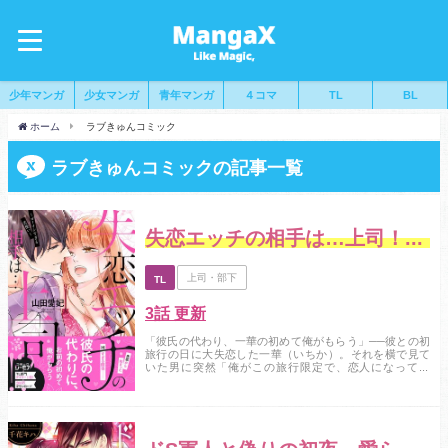
少年マンガ
少女マンガ
青年マンガ
４コマ
TL
BL
ホーム
ラブきゅんコミック
ラブきゅんコミックの記事一覧
失恋エッチの相手は…上司！？～ゴーインすぎる舌使い
上司・部下
TL
3話 更新
「彼氏の代わり、一華の初めて俺がもらう」──彼との初
旅行の日に大失恋した一華（いちか）。それを横で見て
いた男に突然「俺がこの旅行限定で、恋人になってや
る」といわれ……！？ 結果、ふたりは旅館で泊まるこ
とになるが……口が悪くて意地悪な男。だけど、なんで
こんなに甘く優しく抱きしめるの……！？ 強引にビン
カン部を這う男の舌先に、一華の傷ついた心も身体もト
ロトロに溶けていって……しかしこの男、ただのゆきず...