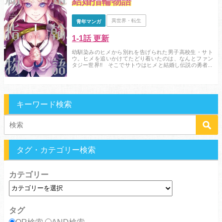
結婚指輪物語
異世界・転生
青年マンガ
1-1話 更新
幼馴染みのヒメから別れを告げられた男子高校生・サト
ウ。ヒメを追いかけてたどり着いたのは、なんとファン
タジー世界!! そこでサトウはヒメと結婚し伝説の勇者・
指輪王になることに――!! 「黄昏乙女×アムネジア」の
めいびいが贈る異世界新婚ラブコメ!!...
キーワード検索
タグ・カテゴリー検索
カテゴリー
タグ