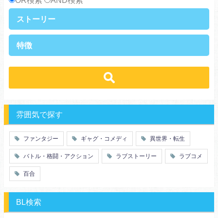
OR検索
AND検索
ストーリー
異世界・転生
ファンタジー
特徴
ラブストーリー
ギャグ・コメディ
ラブコメ
バトル・格闘・アクション
学生
学園
ヒューマンドラマ
グルメ
冒険
ハーレム
ｓｆ
歴史・時代劇
職業
働く女子
推理・ミステリー・サスペンス
勇者
魔法使い
特殊能力
教師・先生
雰囲気で探す
百合
ドロ沼
萌え系
青春
ファンタジー
ギャグ・コメディ
異世界・転生
仲間
幼なじみ
バトル・格闘・アクション
ラブストーリー
ラブコメ
オタク
動物
ツンデレ
心理戦
百合
アラサー
嫁・姑
スピンオフ・外伝
ヤンキー・極道
BL検索
癒し系
優等生
御曹司
異種族