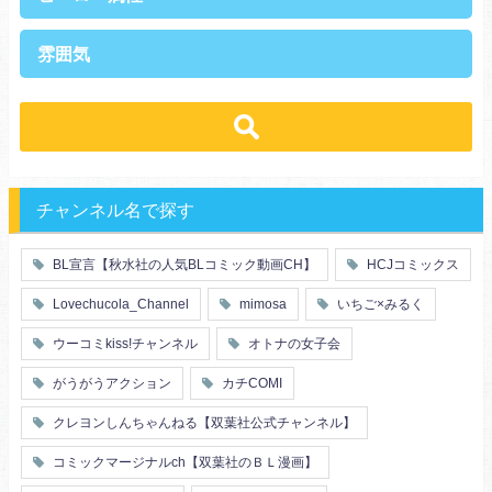
上司・部下
社長
雰囲気
王族・貴族
セレブ
先輩・後輩
幼馴染み
恋愛
溺愛
ドs
ギャップ男子
契約
時代物
肉食系
俺様
禁断・背徳
ロマンス
年下男子
同級生
三角関係
結婚
メガネ
同僚
セフレ
お色気
チャンネル名で探す
エリート・ハイスぺ
極道
初体験
調教
芸能人
王子様
花嫁
義兄弟姉妹
BL宣言【秋水社の人気BLコミック動画CH】
HCJコミックス
ヤンキー・不良
人外
初恋
スーツ
富豪
同期
Lovechucola_Channel
mimosa
いちご×みるく
片思い
短編
店長・店員
先生
人妻
主従関係
ウーコミkiss!チャンネル
オトナの女子会
幼馴染
漫画家・作家
婚約者
不器用
ヤンキー
がうがうアクション
カチCOMI
秘密の関係
ol
甘エロ
フェチ
クレヨンしんちゃんねる【双葉社公式チャンネル】
メイド
恋人
コミックマージナルch【双葉社のＢＬ漫画】
泥酔
絶倫