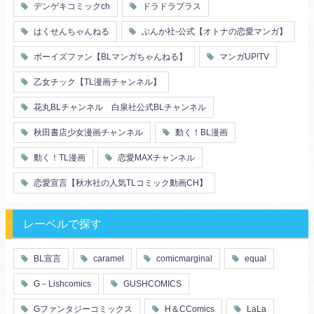
複数プレイ
催眠
デンゲキコミックch
ドラドラプラス
友情・仲間
浴衣・和服
はくせんちゃんねる
ぶんか社-公式【オトナの恋愛マンガ】
ボーイズファン【BLマンガちゃんねる】
マンガUP!TV
乙女チック【TL漫画チャンネル】
花丸BLチャンネル 白泉社公式BLチャンネル
秋田書店少女漫画チャンネル
動く！BL漫画
動く！TL漫画
恋愛MAXチャンネル
恋愛宣言【秋水社の人気TLコミック動画CH】
レーベルで探す
BL宣言
caramel
comicmarginal
equal
G－Lishcomics
GUSHCOMICS
Gファンタジーコミックス
H＆CComics
LaLa