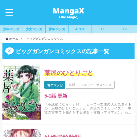
少年マンガ
少女マンガ
青年マンガ
４コマ
TL
BL
ホーム
ビッグガンガンコミックス
ビッグガンガンコミックスの記事一覧
薬屋のひとりごと
推理・ミステリー・サスペンス
青年マンガ
5-1話 更新
「小説家になろう」発！ ヒーロー文庫の大人気タイト
ル『薬屋のひとりごと』が、待望のコミカライズ！ 中
世の宮中で下働きをする少女・猫猫（マオマオ）。花街
で薬師をやっていた彼女が、帝の御子たちが皆短命であ
るという噂を聞いてしまったところから、物語は動き始
める。持ち前の好奇心と知識欲に突き動かされ、興味本
位でその原因を調べ始める猫猫の運命は――…!?...