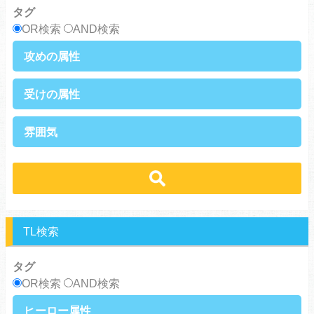
タグ
サラリーマン
日常崩壊
OR検索
AND検索
浮気・不倫
オフィスラブ
攻めの属性
執着攻め
男前攻め
受けの属性
俺様攻め
健気攻め
硬派攻め
天然攻め
健気受け
美人受け
雰囲気
ノンケ攻め
強気攻め
ノンケ受け
天然受け
黒髪攻め
年下攻め
ほだされ受け
メガネ受け
せつない
コミカル・シュール
スパダリ攻め
ほだされ攻め
強気受け
ツンデレ受け
あまあま
ほのぼの
ヘタレ攻め
ヤンキー攻め
ヤンキー受け
黒髪受け
シリアス
美人攻め
腹黒攻め
男前受け
俺様受け
TL検索
タグ
OR検索
AND検索
ヒーロー属性