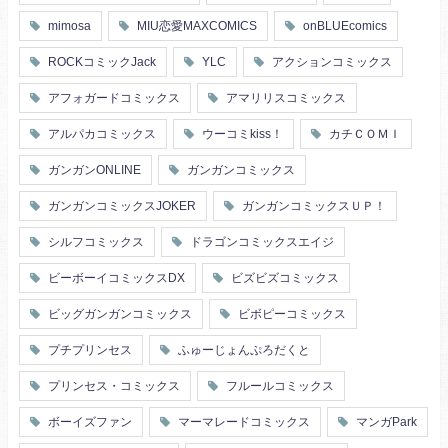
mimosa
MIU恋愛MAXCOMICS
onBLUEcomics
ROCKコミックJack
YLC
アクションコミックス
アフォガードコミックス
アマリリスコミックス
アルパカコミックス
ウーコミkiss！
カチＣＯＭＩ
ガンガンONLINE
ガンガンコミックス
ガンガンコミックスJOKER
ガンガンコミックスＵＰ！
シルフコミックス
ドラゴンコミックスエイジ
ビーボーイコミックスDX
ビズビズコミックス
ビッグガンガンコミックス
ビボピーコミックス
プチプリンセス
ふゅーじょんぷろだくと
プリンセス・コミックス
フルールコミックス
ボーイズファン
マーマレードコミックス
マンガPark