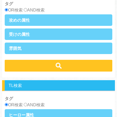
タグ
サラリーマン
日常崩壊
OR検索
AND検索
浮気・不倫
オフィスラブ
攻めの属性
執着攻め
男前攻め
受けの属性
俺様攻め
健気攻め
硬派攻め
天然攻め
健気受け
美人受け
雰囲気
ノンケ攻め
強気攻め
ノンケ受け
天然受け
黒髪攻め
年下攻め
ほだされ受け
メガネ受け
せつない
コミカル・シュール
スパダリ攻め
ほだされ攻め
強気受け
ツンデレ受け
あまあま
ほのぼの
ヘタレ攻め
ヤンキー攻め
ヤンキー受け
黒髪受け
シリアス
美人攻め
腹黒攻め
男前受け
俺様受け
TL検索
タグ
OR検索
AND検索
ヒーロー属性