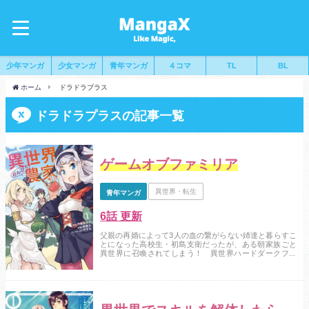
少年マンガ
少女マンガ
青年マンガ
４コマ
TL
BL
ホーム
ドラドラプラス
ドラドラプラスの記事一覧
ゲームオブファミリア
異世界・転生
青年マンガ
6話 更新
父親の再婚によって3人の血の繋がらない姉達と暮らすこ
とになった高校生・初島支衛だったが、ある朝家族ごと
異世界に召喚されてしまう！ 異世界ハードダークファ
ンタジー開幕！...