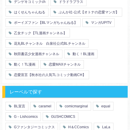
デンゲキコミックch
ドラドラプラス
友情・仲間
浴衣・和服
はくせんちゃんねる
ぶんか社-公式【オトナの恋愛マンガ】
ボーイズファン【BLマンガちゃんねる】
マンガUP!TV
乙女チック【TL漫画チャンネル】
花丸BLチャンネル 白泉社公式BLチャンネル
秋田書店少女漫画チャンネル
動く！BL漫画
動く！TL漫画
恋愛MAXチャンネル
恋愛宣言【秋水社の人気TLコミック動画CH】
レーベルで探す
BL宣言
caramel
comicmarginal
equal
G－Lishcomics
GUSHCOMICS
Gファンタジーコミックス
H＆CComics
LaLa