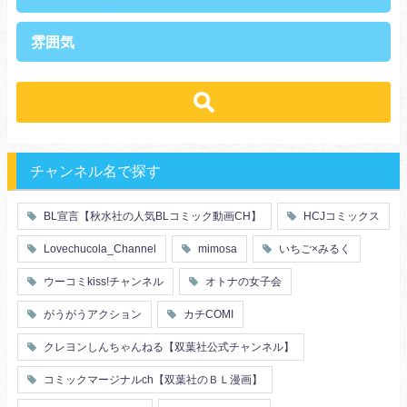
上司・部下
社長
雰囲気
王族・貴族
セレブ
先輩・後輩
幼馴染み
恋愛
溺愛
ドs
ギャップ男子
契約
時代物
肉食系
俺様
禁断・背徳
ロマンス
年下男子
同級生
三角関係
結婚
メガネ
同僚
セフレ
お色気
チャンネル名で探す
エリート・ハイスぺ
極道
初体験
調教
芸能人
王子様
花嫁
義兄弟姉妹
BL宣言【秋水社の人気BLコミック動画CH】
HCJコミックス
ヤンキー・不良
人外
初恋
スーツ
富豪
同期
Lovechucola_Channel
mimosa
いちご×みるく
片思い
短編
店長・店員
先生
人妻
主従関係
ウーコミkiss!チャンネル
オトナの女子会
幼馴染
漫画家・作家
婚約者
不器用
ヤンキー
がうがうアクション
カチCOMI
秘密の関係
ol
甘エロ
フェチ
クレヨンしんちゃんねる【双葉社公式チャンネル】
メイド
恋人
コミックマージナルch【双葉社のＢＬ漫画】
泥酔
絶倫
複数プレイ
催眠