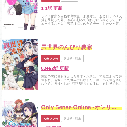
1-1話 更新
ラノベ作家を目指す高校生、永見祐は、ある日ラノベ大
賞を受賞した妹、涼花の頼みで代わりに作家としてデビ
ューすることに！涼花は取材のためデートしたいと言っ
てくるし、ファンを名乗る美少女も集まってきて…！？...
異世界のんびり農家
異世界・転生
少年マンガ
62+63話 更新
闘病の末に命を落とした青年・火楽は、神様によって蘇
生され、若返って異世界に転移した。第二の人生を楽し
むため、授けられた『万能農具』を手に、異世界で掘っ
て伐って耕して…自由気ままな農家生活、ここに開幕！...
Only Sense Online ‐オンリーセンス・オンライン‐
異世界・転生
少年マンガ