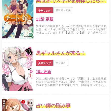
異世界でスキルを解体したらチートな嫁が増殖しました
異世界・転生
少年マンガ
13話 更新
異世界に召喚されたきっかけで特殊なスキルを手に入れ
た主人公・ナギ。今ではこのおかげで、ハーレムな毎日
を過ごしています！？ 【奴隷】で【嫁】で【チート】な
異種族美少女とのいちゃいちゃ冒険譚、ここに開幕！...
黒ギャルさんが来る！
ラブコメ
少年マンガ
1話 更新
人生に疲れ切った社畜リーマン「黒田」は、ある日深夜
のコンビニで黒ギャルJK「愛月」と出会う。ギャル特有
の近すぎる距離にドギマギしつつ、財布を拾ってもらっ
たのをきっかけに遊びに付き合わされるようになり？...
占い師の悩み事