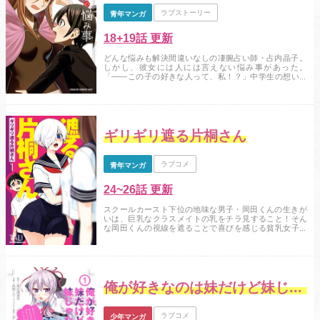
ラブストーリー
青年マンガ
18+19話 更新
どんな悩みも解決間違いなしの凄腕占い師・占内晶子。
しかし、彼女には人には言えない悩み事があった。
「――この子の好きな人って、私！？」中学生の想いに
応えるワケにはいかないお姉さんと、それでもグイグイ
くる少年の攻防が今始まる！...
ギリギリ遮る片桐さん
ラブコメ
青年マンガ
24~26話 更新
スクールカースト下位の地味な男子・岡田くんの生きが
いは、巨乳なクラスメイトの乳をチラ見すること！そん
な岡田くんの視線を遮ることで喜びを感じる貧乳女子・
片桐さん。二人の仁義なき戦いの行き着く先は――！？...
俺が好きなのは妹だけど妹じゃない
ラブコメ
少年マンガ