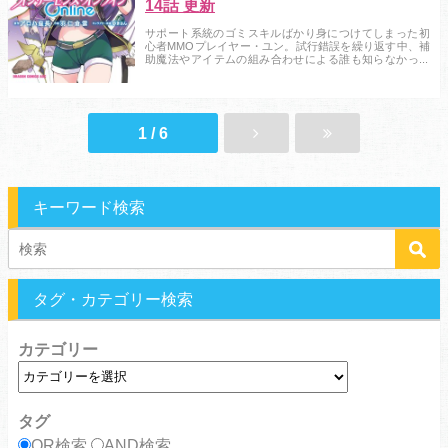
14話 更新
サポート系統のゴミスキルばかり身につけてしまった初
心者MMOプレイヤー・ユン。試行錯誤を繰り返す中、補
助魔法やアイテムの組み合わせによる誰も知らなかった
革命的なプレイスタイルに気づき始め――！？ 〈電子
特別版〉としてカバー下4コママンガを増量収録した、電
子書籍だけの特別版です！...
1 / 6
キーワード検索
タグ・カテゴリー検索
カテゴリー
タグ
OR検索
AND検索