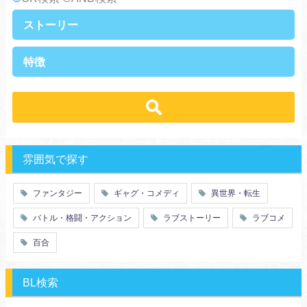
ストーリー
異世界・転生
ファンタジー
特徴
ラブストーリー
ギャグ・コメディ
ラブコメ
バトル・格闘・アクション
学生
学園
ヒューマンドラマ
グルメ
冒険
ハーレム
ｓｆ
歴史・時代劇
職業
働く女子
推理・ミステリー・サスペンス
勇者
魔法使い
特殊能力
教師・先生
雰囲気で探す
百合
ドロ沼
萌え系
青春
ファンタジー
ギャグ・コメディ
異世界・転生
仲間
幼なじみ
バトル・格闘・アクション
ラブストーリー
ラブコメ
オタク
動物
ツンデレ
心理戦
百合
アラサー
嫁・姑
スピンオフ・外伝
ヤンキー・極道
BL検索
癒し系
優等生
御曹司
異種族