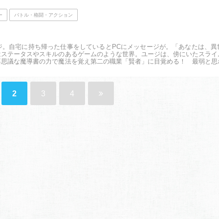
ー
バトル・格闘・アクション
ジ。自宅に持ち帰った仕事をしているとPCにメッセージが。「あなたは、異
はステータスやスキルのあるゲームのような世界。ユージは、傍にいたスライ
不思議な魔導書の力で魔法を覚え第二の職業「賢者」に目覚める！ 最弱と思
最強冒険譚！ 「小説家になろう」発！ 異世...
2
3
4