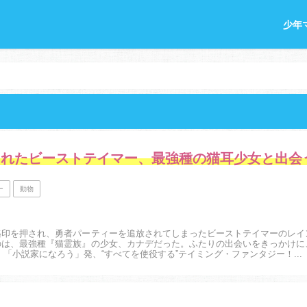
少年
されたビーストテイマー、最強種の猫耳少女と出会
ー
動物
烙印を押され、勇者パーティーを追放されてしまったビーストテイマーのレイ
のは、最強種『猫霊族』の少女、カナデだった。ふたりの出会いをきっかけに
「小説家になろう」発、“すべてを使役する”テイミング・ファンタジー！...