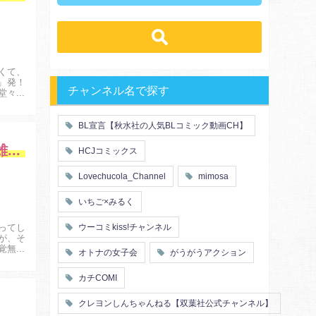
先輩・後輩
幼馴染み
恋愛
溺愛
ドs
ギャップ男子
契約
時代物
肉食系
俺様
禁断・背徳
ロマンス
年下男子
同級生
三角関係
結婚
くて、
メガネ
同僚
」発！
セフレ
お色気
チャンネル名で探す
堂々開
エリート・ハイスぺ
初体験
調教
極道
芸能人
花嫁
義兄弟姉妹
BL宣言【秋水社の人気BLコミック動画CH】
王子様
ヤンキー・不良
初恋
スーツ
二度転生した少年はSランク冒険者として平穏に過ごす ～前世が賢者で英雄だったボクは来世では地味に生きる
人外
富豪
HCJコミックス
片思い
短編
同期
店長・店員
人妻
主従関係
Lovechucola_Channel
mimosa
先生
幼馴染
婚約者
不器用
漫画家・作家
ヤンキー
いちご×みるく
秘密の関係
ol
甘エロ
フェチ
ってし
ウーコミkiss!チャンネル
メイド
恋人
が、そ
覚無双
オトナの女子会
がうがうアクション
泥酔
絶倫
複数プレイ
催眠
カチCOMI
友情・仲間
浴衣・和服
クレヨンしんちゃんねる【双葉社公式チャンネル】