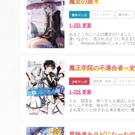
魔女の旅々
ファンタジー
魔法使い
青年マンガ
1-2話 更新
あるところに一人の魔女がいました
逢いながら、流されるように気まま
語…。Amazon Kindleランキン
異世界・転生
ファンタジ
少年マンガ
1-2話 更新
人を、精霊を、神々すらも滅ぼしな
かし二千年後、彼を待っていたのは
まれ変わりと目される者を集めた“
末。誰からも格下と侮られる中、ただ