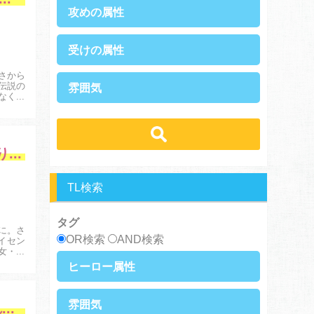
攻めの属性
執着攻め
男前攻め
受けの属性
俺様攻め
健気攻め
硬派攻め
天然攻め
さから
健気受け
美人受け
伝説の
雰囲気
ノンケ攻め
強気攻め
ノンケ受け
天然受け
なく、
黒髪攻め
年下攻め
ほだされ受け
メガネ受け
せつない
スパダリ攻め
ほだされ攻め
強気受け
ツンデレ受け
コミカル・シュール
ヘタレ攻め
ヤンキー攻め
ヤンキー受け
黒髪受け
あまあま
ほのぼの
冒険者ライセンスを剥奪されたおっさんだけど、愛娘ができたのでのんびり人生を謳歌する
美人攻め
腹黒攻め
男前受け
俺様受け
シリアス
TL検索
タグ
に。さ
OR検索
AND検索
イセン
女・ラ
ヒーロー属性
上司・部下
社長
雰囲気
冒険に、ついてこないでお母さん！ 〜 超過保護な最強ドラゴンに育てられた息子、母親同伴で冒険者になる
王族・貴族
セレブ