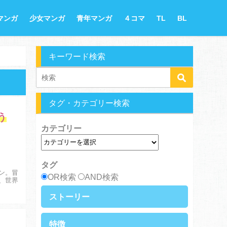
マンガ
少女マンガ
青年マンガ
４コマ
TL
BL
キーワード検索
タグ・カテゴリー検索
う
カテゴリー
タグ
ン。冒
OR検索
AND検索
、世界
ストーリー
異世界・転生
ファンタジー
特徴