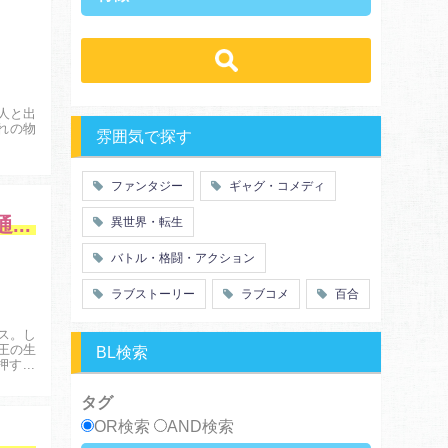
ラブストーリー
ギャグ・コメディ
ラブコメ
学生
学園
バトル・格闘・アクション
冒険
ハーレム
ヒューマンドラマ
グルメ
職業
働く女子
ｓｆ
歴史・時代劇
勇者
魔法使い
人と出
推理・ミステリー・サスペンス
特殊能力
教師・先生
れの物
雰囲気で探す
百合
ドロ沼
萌え系
青春
ファンタジー
ギャグ・コメディ
仲間
幼なじみ
魔王学院の不適合者～史上最強の魔王の始祖、転生して子孫たちの学校へ通う～
異世界・転生
オタク
動物
ツンデレ
心理戦
バトル・格闘・アクション
アラサー
嫁・姑
ラブストーリー
ラブコメ
百合
スピンオフ・外伝
ヤンキー・極道
癒し系
優等生
ス。し
御曹司
異種族
王の生
BL検索
押す始
サラリーマン
日常崩壊
浮気・不倫
オフィスラブ
タグ
OR検索
AND検索
クビになったので、錬金術師として出直します！ ～辺境開拓？よし、俺に任せとけ！