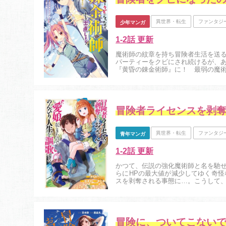
異世界・転生
ファンタジ
少年マンガ
1-2話 更新
魔術師の紋章を持ち冒険者生活を送
パーティーをクビにされ続けるが、
『黄昏の錬金術師』に！ 最弱の魔
辺境開拓に全力を尽くす！！ 【小説
異世界・転生
ファンタジ
青年マンガ
1-2話 更新
かつて、伝説の強化魔術師と名を馳
らにHPの最大値が減少してゆく奇
スを剥奪される事態に…。こうして
ビと遭遇します──…。二人の出会いと