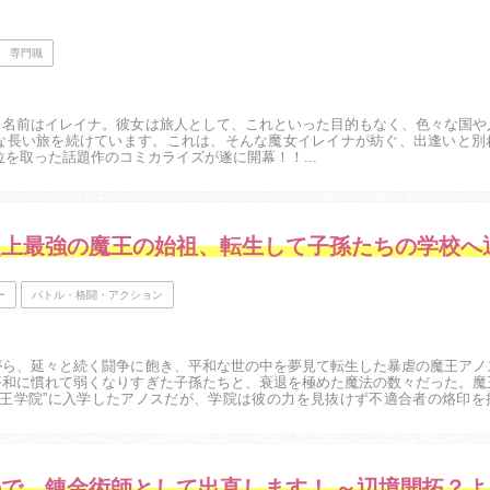
専門職
。名前はイレイナ。彼女は旅人として、これといった目的もなく、色々な国や
な長い旅を続けています。これは、そんな魔女イレイナが紡ぐ、出逢いと別
グで1位を取った話題作のコミカライズが遂に開幕！！...
ー
バトル・格闘・アクション
がら、延々と続く闘争に飽き、平和な世の中を夢見て転生した暴虐の魔王アノ
平和に慣れて弱くなりすぎた子孫たちと、衰退を極めた魔法の数々だった。魔
魔王学院”に入学したアノスだが、学院は彼の力を見抜けず不適合者の烙印を
ひとり親身になってくれる少女ミーシャを配下...
冒険者を