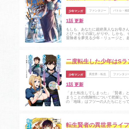
ファンタジー
バトル・格
少年マンガ
1話 更新
もしも、あなたに超絶美人なお母さ
とびっきりの寂しがりや。しかも、
冒険者を夢見る少年・リュージと、超
幕！！...
異世界・転生
ファンタジ
少年マンガ
1話 更新
「また転生してしまった」「賢者」
まうことの危険性について把握して
の「地味」はフツーの人たちにとっ
で最強の少年が周囲の人々を圧倒する
転生賢者の異世界ライ