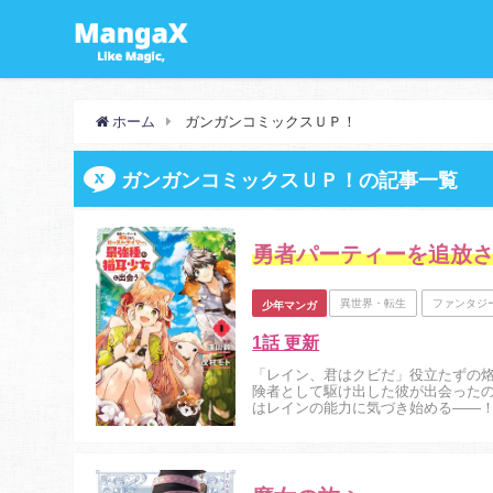
ホーム
ガンガンコミックスＵＰ！
ガンガンコミックスＵＰ！の記事一覧
勇者パーティーを追放
異世界・転生
ファンタジ
少年マンガ
1話 更新
「レイン、君はクビだ」役立たずの
険者として駆け出した彼が出会った
はレインの能力に気づき始める――！ 