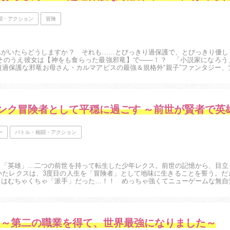
闘・アクション
冒険
んがいたらどうしますか？ それも……とびっきり過保護で、とびっきり優し
そのうえ彼女は【神をも食らった最強邪竜】で――！？ 「小説家になろう
過保護な邪竜お母さん・カルマアビスの最強＆規格外“親子”ファンタジー、
ー
バトル・格闘・アクション
と「英雄」…二つの前世を持って転生した少年レクス。前世の記憶から、目立
いたレクスは、3度目の人生を「冒険者」として地味に生きることを誓う。だ
てはむちゃくちゃ「派手」だった…！！ めっちゃ強くてニューゲームな無自
痛快冒険ファンタジー活劇、始動！！...
フ～第二の職業を得て、世界最強になりました～