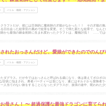
ー
バトル・格闘・アクション
るクラフトだが、彼には圧倒的に魔術師の才能がなかった！！ その才能の無
ある日出会った紋章官の薦めで紋章を変更。そこで得た新たな紋章で、なんと
術師から最強の錬金術師に生まれ変わったクラフトは、魔物討伐！ ……では
家になろう】発！ 伝説級の錬金術師の自重知...
ー
バトル・格闘・アクション
せたダグラス。だが今ではおっさんと呼ばれる歳になり、体は衰えてボロボロ
怪な症状に悩まされ、勇者パーティーは首になり、遂にはギルドから冒険者ラ
、一人当てのない旅をすることになったダグラスが、放浪の途中、呪われた少
旅が始まる第1巻！！...