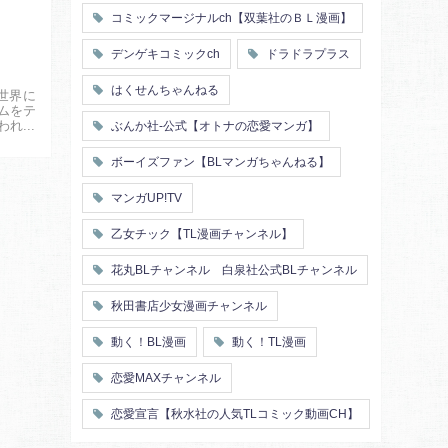
コミックマージナルch【双葉社のＢＬ漫画】
デンゲキコミックch
ドラドラプラス
はくせんちゃんねる
世界に
ムをテ
われが
ぶんか社-公式【オトナの恋愛マンガ】
ボーイズファン【BLマンガちゃんねる】
マンガUP!TV
乙女チック【TL漫画チャンネル】
花丸BLチャンネル 白泉社公式BLチャンネル
秋田書店少女漫画チャンネル
動く！BL漫画
動く！TL漫画
恋愛MAXチャンネル
恋愛宣言【秋水社の人気TLコミック動画CH】