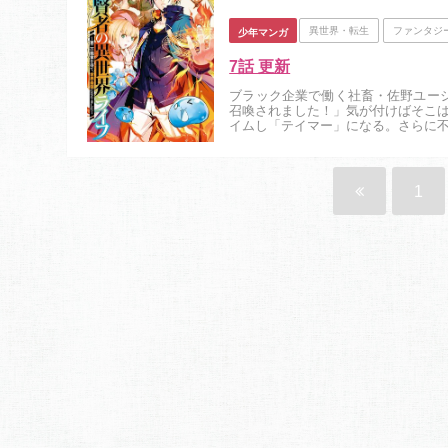
異世界・転生
ファンタジ
少年マンガ
7話 更新
ブラック企業で働く社畜・佐野ユー
召喚されました！」気が付けばそこ
イムし「テイマー」になる。さらに
ちなスライムを従えたユージの異世界
1