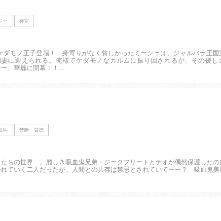
ジー
後宮
なケダモノ王子登場！ 身寄りがなく貧しかったミーシェは、ジャルバラ王国
側妻に迎えられる。俺様でケダモノなカルムに振り回されるが、その優し
、華麗に開幕！！...
転生
禁断・背徳
ノたちの世界…。麗しき吸血鬼兄弟・ジークフリートとテオが偶然保護したの
かれていく二人だったが、人間との共存は禁忌とされていてーー？ 吸血鬼美