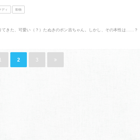
メディ
動物
おりてきた、可愛い（？）たぬきのポン吉ちゃん。しかし、その本性は……？ L
1
2
3