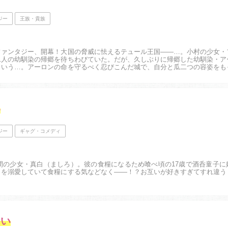
ジー
王族・貴族
ファンタジー、開幕！大国の脅威に怯えるテュール王国――…。小村の少女・
二人の幼馴染の帰郷を待ちわびていた。だが、久しぶりに帰郷した幼馴染・ア
という…。アーロンの命を守るべく忍びこんだ城で、自分と瓜二つの容姿をも
？ ちっぽけな少女の運命が、大きく動き出す...
い
ジー
ギャグ・コメディ
間の少女・真白（ましろ）。彼の食糧になるため喰べ頃の17歳で酒呑童子に
白を溺愛していて食糧にする気などなく――！？お互いが好きすぎてすれ違う
.
ない