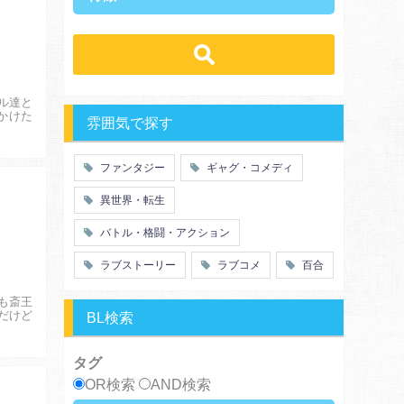
ラブストーリー
ギャグ・コメディ
ラブコメ
学生
学園
バトル・格闘・アクション
冒険
ハーレム
ヒューマンドラマ
グルメ
職業
働く女子
ｓｆ
歴史・時代劇
勇者
魔法使い
ル達と
推理・ミステリー・サスペンス
特殊能力
教師・先生
かけた
雰囲気で探す
百合
ドロ沼
萌え系
青春
ファンタジー
ギャグ・コメディ
仲間
幼なじみ
異世界・転生
オタク
動物
ツンデレ
心理戦
バトル・格闘・アクション
アラサー
嫁・姑
ラブストーリー
ラブコメ
百合
スピンオフ・外伝
ヤンキー・極道
癒し系
優等生
も斎王
御曹司
異種族
だけど
BL検索
サラリーマン
日常崩壊
浮気・不倫
オフィスラブ
タグ
OR検索
AND検索