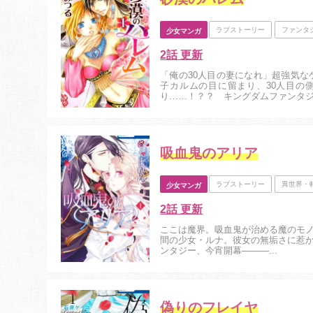
ラブストーリー
ファンタ
少女マンガ
2話 更新
「俺の30人目の妻になれ」超強気
子カルムの目に留まり、30人目の
り……！？？ キングダムファンタジー
吸血鬼のアリア
ラブストーリー
異世界・
少女マンガ
2話 更新
ここは魔界。吸血鬼が治める魔のモ
間の少女・ルナ。彼女の無垢さに惹
ンタジー、今宵開幕―――...
偽りのフレイヤ