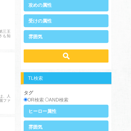
攻めの属性
執着攻め
男前攻め
受けの属性
俺様攻め
健気攻め
硬派攻め
天然攻め
第三王
健気受け
美人受け
さも知
雰囲気
ノンケ攻め
強気攻め
ノンケ受け
天然受け
黒髪攻め
年下攻め
ほだされ受け
メガネ受け
せつない
スパダリ攻め
ほだされ攻め
強気受け
ツンデレ受け
コミカル・シュール
ヘタレ攻め
ヤンキー攻め
ヤンキー受け
黒髪受け
あまあま
ほのぼの
美人攻め
腹黒攻め
男前受け
俺様受け
シリアス
TL検索
タグ
は、人
OR検索
AND検索
麗ファ
ヒーロー属性
上司・部下
社長
雰囲気
王族・貴族
セレブ