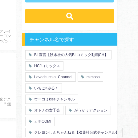
先輩・後輩
幼馴染み
恋愛
溺愛
ドs
ギャップ男子
契約
時代物
肉食系
俺様
禁断・背徳
ロマンス
年下男子
同級生
三角関係
結婚
フレイ
メガネ
同僚
ーロン
セフレ
お色気
チャンネル名で探す
ったテ
エリート・ハイスぺ
初体験
調教
極道
芸能人
花嫁
義兄弟姉妹
BL宣言【秋水社の人気BLコミック動画CH】
王子様
ヤンキー・不良
初恋
スーツ
人外
富豪
HCJコミックス
片思い
短編
同期
店長・店員
人妻
主従関係
Lovechucola_Channel
mimosa
先生
幼馴染
婚約者
不器用
漫画家・作家
ヤンキー
いちご×みるく
秘密の関係
ol
甘エロ
フェチ
嫁ぐこ
ウーコミkiss!チャンネル
メイド
恋人
！？無
オトナの女子会
がうがうアクション
泥酔
絶倫
複数プレイ
催眠
カチCOMI
友情・仲間
浴衣・和服
クレヨンしんちゃんねる【双葉社公式チャンネル】