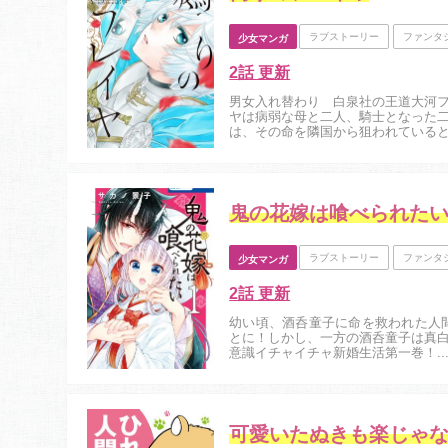
ラブストーリー
ファンタ
少女マンガ
2話 更新
男女入れ替わり 白泉社の王道大河
ヤは病弱な母と二人、騎士となった
は、その命を隣国から狙われている
ュール王子・エドヴァルドと出会い…
鬼の花嫁は喰べられた
ラブストーリー
ファンタ
少女マンガ
2話 更新
幼い頃、酒呑童子に命を救われた人
とに！しかし、一方の酒呑童子は真
意識イチャイチャ新婚生活第一巻！..
可愛いたぬきも楽じゃ