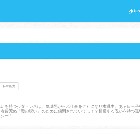
少年
特殊能力
呪いを持つ少女・レネは、気味悪がられ仕事をクビになり求職中。ある日王子
る者皆死ぬ「毒の呪い」のために幽閉されていて…！？相反する呪いを持つ孤
ー！...