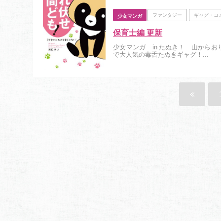
ファンタジー
ギャグ・コ
少女マンガ
保育士編 更新
少女マンガ in たぬき！ 山から
で大人気の毒舌たぬきギャグ！...