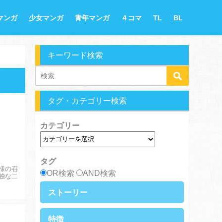
マンガ
少女マンガ
青年マンガ
４コマ
TL
BL
キーワード検索
タグ・カテゴリー検索
カテゴリー
タグ
様の召
OR検索
AND検索
独な二
ストーリー
異世界・転生
ファンタジー
特徴