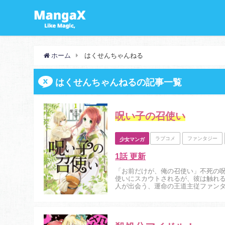
ホーム
はくせんちゃんねる
はくせんちゃんねるの記事一覧
呪い子の召使い
ラブコメ
ファンタジー
少女マンガ
1話 更新
「お前だけが、俺の召使い」不死の
使いにスカウトされるが、彼は触れ
人が出会う、運命の王道主従ファンタジ