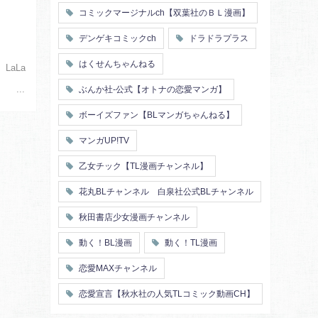
コミックマージナルch【双葉社のＢＬ漫画】
デンゲキコミックch
ドラドラプラス
はくせんちゃんねる
aLa
ぶんか社-公式【オトナの恋愛マンガ】
ボーイズファン【BLマンガちゃんねる】
マンガUP!TV
乙女チック【TL漫画チャンネル】
花丸BLチャンネル 白泉社公式BLチャンネル
秋田書店少女漫画チャンネル
動く！BL漫画
動く！TL漫画
恋愛MAXチャンネル
恋愛宣言【秋水社の人気TLコミック動画CH】