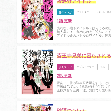
殺処分アイドル！
ファンタジー
バトル・格
青年マンガ
1話 更新
売れない地下アイドル・ぱらふるの
無人島に！ 集められた100人のア
アイドル達のバトルロワイヤル、開幕！
斎王寺兄弟に困らされ
ラブストーリー
同居
少女マンガ
2話 更新
訳あって住み込み家政婦をすること
寺家は似てない4兄弟だけで生活し
王様気質な三男・浬、無口で可愛い四男
砂漠のハレム