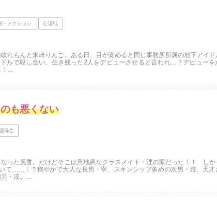
闘・アクション
心理戦
山吹れもんと朱崎りんご。ある日、目が覚めると同じ事務所所属の地下アイド
イドルで殺し合い、生き残った2人をデビューさせると言われ…？デビューを
...
るのも悪くない
優等生
になった風香。だけどそこは意地悪なクラスメイト・浬の家だった！！ しか
ていて……！？穏やかで大人な長男・宰、スキンシップ多めの次男・燈、天才
・湊。...