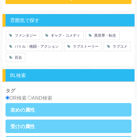
ｓｆ
歴史・時代劇
職業
働く女子
推理・ミステリー・サスペンス
勇者
魔法使い
特殊能力
教師・先生
雰囲気で探す
百合
ドロ沼
萌え系
青春
ファンタジー
ギャグ・コメディ
異世界・転生
仲間
幼なじみ
バトル・格闘・アクション
ラブストーリー
ラブコメ
オタク
動物
ツンデレ
心理戦
百合
アラサー
嫁・姑
スピンオフ・外伝
ヤンキー・極道
BL検索
癒し系
優等生
御曹司
異種族
タグ
サラリーマン
日常崩壊
OR検索
AND検索
浮気・不倫
オフィスラブ
攻めの属性
執着攻め
男前攻め
受けの属性
俺様攻め
健気攻め
硬派攻め
天然攻め