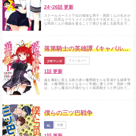
24~26話 更新
スクールカースト下位の地味な男子・岡田くんの生きが
いは、巨乳なクラスメイトの乳をチラ見すること！そん
な岡田くんの視線を遮ることで喜びを感じる貧乳女子・
片桐さん。二人の仁義なき戦いの行き着く先は――！？...
落第騎士の英雄譚《キャバルリィ》
ファンタジー
少年マンガ
1話 更新
魂を魔剣に変える能力者≪魔導騎士≫を育成する破軍学
園。≪魔導騎士≫となるべく学園に通う少年・黒鉄一輝
は、しかし魔法の才能がなく≪落第騎士≫と呼ばれてい
た。そんな中、最強と名高い美少女騎士・ステラとの出
会いが、一輝の「最弱」な学園生活を一変させる！ 最
底辺から騎士の頂点を目指す、学園ソードアクション開
幕!!...
僕らの三ツ巴戦争
学園
BL
1話 更新