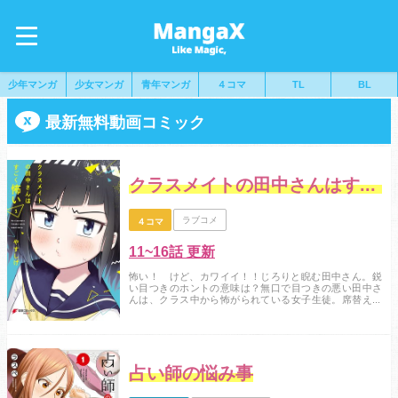
少年マンガ
少女マンガ
青年マンガ
４コマ
TL
BL
最新無料動画コミック
クラスメイトの田中さんはすごく怖い
ラブコメ
４コマ
11~16話 更新
怖い！ けど、カワイイ！！じろりと睨む田中さん。鋭
い目つきのホントの意味は？無口で目つきの悪い田中さ
んは、クラス中から怖がられている女子生徒。席替えで
隣の席になってしまった中島くんは、田中さんにビクビ
クしつつも、怖いだけじゃない田中さんの一面を知って
いき……？みんなが知らない田中さんを知っている中島
くんと、そんな中島くんにやたらと絡む田中さん。不器
用な二人のほっこりラブコメ★...
占い師の悩み事