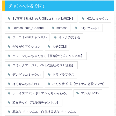
メガネ
同僚
セフレ
お色気
チャンネル名で探す
エリート・ハイスぺ
極道
初体験
調教
芸能人
王子様
花嫁
義兄弟姉妹
BL宣言【秋水社の人気BLコミック動画CH】
HCJコミックス
ヤンキー・不良
人外
初恋
スーツ
富豪
同期
Lovechucola_Channel
mimosa
いちご×みるく
片思い
短編
店長・店員
先生
人妻
主従関係
ウーコミkiss!チャンネル
オトナの女子会
幼馴染
漫画家・作家
婚約者
不器用
ヤンキー
がうがうアクション
カチCOMI
秘密の関係
ol
甘エロ
フェチ
クレヨンしんちゃんねる【双葉社公式チャンネル】
メイド
恋人
コミックマージナルch【双葉社のＢＬ漫画】
泥酔
絶倫
複数プレイ
催眠
デンゲキコミックch
ドラドラプラス
友情・仲間
浴衣・和服
はくせんちゃんねる
ぶんか社-公式【オトナの恋愛マンガ】
ボーイズファン【BLマンガちゃんねる】
マンガUP!TV
乙女チック【TL漫画チャンネル】
花丸BLチャンネル 白泉社公式BLチャンネル