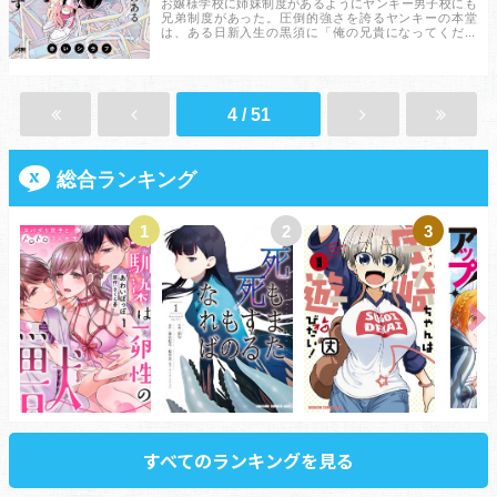
お嬢様学校に姉妹制度があるようにヤンキー男子校にも
兄弟制度があった。圧倒的強さを誇るヤンキーの本堂
は、ある日新入生の黒須に「俺の兄貴になってくださ
い！！」と懇願される。本堂は不覚にも、彼をかわいい
と感じてしまい……！？ 強すぎる“兄貴”とかわいすぎ
る“弟”との契り系いちゃラブ！！...
4 / 51
総合ランキング
1
2
3
すべてのランキングを見る