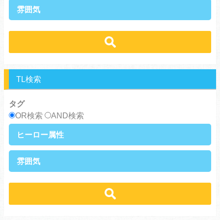
健気受け
美人受け
雰囲気
ノンケ攻め
強気攻め
ノンケ受け
天然受け
黒髪攻め
年下攻め
ほだされ受け
メガネ受け
せつない
コミカル・シュール
スパダリ攻め
ほだされ攻め
強気受け
ツンデレ受け
あまあま
ほのぼの
ヘタレ攻め
ヤンキー攻め
ヤンキー受け
黒髪受け
シリアス
美人攻め
腹黒攻め
男前受け
俺様受け
TL検索
タグ
OR検索
AND検索
ヒーロー属性
上司・部下
社長
雰囲気
王族・貴族
セレブ
先輩・後輩
幼馴染み
恋愛
溺愛
ドs
ギャップ男子
契約
時代物
肉食系
俺様
禁断・背徳
ロマンス
年下男子
同級生
三角関係
結婚