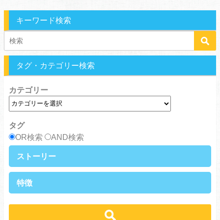
キーワード検索
タグ・カテゴリー検索
カテゴリー
タグ
OR検索
AND検索
ストーリー
異世界・転生
ファンタジー
特徴
ラブストーリー
ギャグ・コメディ
ラブコメ
バトル・格闘・アクション
学生
学園
ヒューマンドラマ
グルメ
冒険
ハーレム