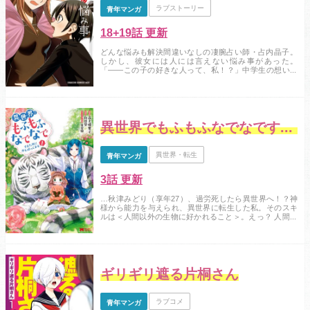
ラブストーリー
青年マンガ
18+19話 更新
どんな悩みも解決間違いなしの凄腕占い師・占内晶子。
しかし、彼女には人には言えない悩み事があった。
「――この子の好きな人って、私！？」中学生の想いに
応えるワケにはいかないお姉さんと、それでもグイグイ
くる少年の攻防が今始まる！...
異世界でもふもふなでなでするためにがんばってます。
異世界・転生
青年マンガ
3話 更新
…秋津みどり（享年27）、過労死したら異世界へ！？神
様から能力を与えられ、異世界に転生した私。そのスキ
ルは＜人間以外の生物に好かれること＞。えっ？ 人間に
はモテないかもだけど、もふもふたちには愛されちゃう
ってことだよね？うわあぁぁ、白虎やドラゴンにも触り
放題――！スペック高い貴族のおうちの末娘ネマに生ま
れ変わった私、今日も「もふもふ」「なでなで」しつ
つ、人類存続（？）のためにがんばります。「小説家...
ギリギリ遮る片桐さん
ラブコメ
青年マンガ