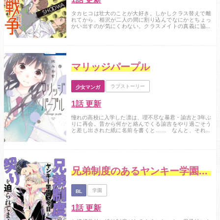
タカヒコは壮大のことが大好き。しかしクラス替えで離
れてから、相沢が二人の間に割り込んでなにかとちょっ
かい出すのが気にくわない。クラスメイトの真義に協力
を求めて相沢から壮大を引き離す策略をたて、4人で旅行
にいくことに。しかし壮大に相沢を嫌いになってもらう
計画は敢えなく失敗！ お酒の勢いもあって、タカヒコ
は相沢を責めるが、逆に相沢からは意地悪な計画をたて
たことに「おしおきしなきゃ」と言われ足を開かれて...
マリッジパープル
ラブストーリー
少女マンガ
1話 更新
憧れの高校に入学した凛は、理不尽な暴君・諭吉と3年ぶ
りに再会。昔から何かと絡んでくる諭吉をやり過ごそう
と差し出された紙に名前を書くと…… なんと、それは
婚姻届だった！ 返してもらう条件は「3年間オレの側か
ら逃げない」こと。暴君に捕まった凛の運命は――！？...
兄弟制度のあるヤンキー学園で、今日も契りを迫られてます
学園
BL
1話 更新