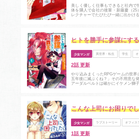
美しく優しく仕事もできると社内で
体を隣人で会社の後輩・新藤慶（2
レクチャーでたびたび一緒に出かける関
異世界・転生
学生
オ
少女マンガ
2話 更新
やり込みまくったRPGゲームの世
五年後に滅ぶくね？」その不用意な
アーダルベルトは確かにイケメン獅
未結はゲーム知識を活用して、覇王と
こんな上司にお困りで
ラブストーリー
オフィス
少女マンガ
1話 更新