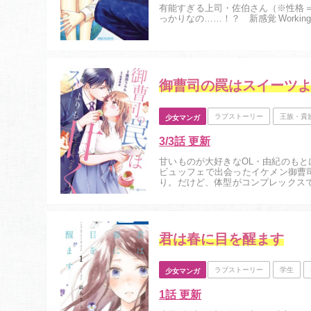
有能すぎる上司・佐伯さん（※性格
っかりなの……！？ 新感覚 Working Lov
御曹司の罠はスイーツ
ラブストーリー
王族・貴
少女マンガ
3/3話 更新
甘いものが大好きなOL・由紀のも
ビュッフェで出会ったイケメン御曹
り。だけど、体型がコンプレックス
っちゃり女子の初めての恋の行方は！？
君は春に目を醒ます
ラブストーリー
学生
少女マンガ
1話 更新