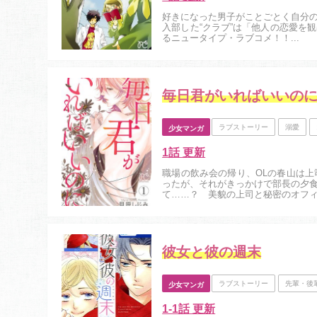
好きになった男子がことごとく自分
入部した“クラブ”は「他人の恋愛を
るニュータイプ・ラブコメ！！...
毎日君がいればいいの
ラブストーリー
溺愛
少女マンガ
1話 更新
職場の飲み会の帰り、OLの春山は
ったが、それがきっかけで部長の夕
て……？ 美貌の上司と秘密のオフィスラ
彼女と彼の週末
ラブストーリー
先輩・後
少女マンガ
1-1話 更新