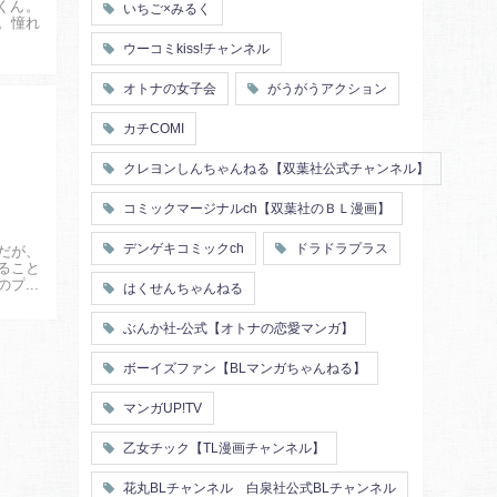
漫画家・作家
ヤンキー
くん。
いちご×みるく
秘密の関係
ol
。憧れ
甘エロ
フェチ
ウーコミkiss!チャンネル
メイド
恋人
オトナの女子会
がうがうアクション
泥酔
絶倫
複数プレイ
催眠
カチCOMI
友情・仲間
浴衣・和服
クレヨンしんちゃんねる【双葉社公式チャンネル】
コミックマージナルch【双葉社のＢＬ漫画】
デンゲキコミックch
ドラドラプラス
だが、
ること
のプロ
はくせんちゃんねる
ぶんか社-公式【オトナの恋愛マンガ】
ボーイズファン【BLマンガちゃんねる】
マンガUP!TV
乙女チック【TL漫画チャンネル】
花丸BLチャンネル 白泉社公式BLチャンネル