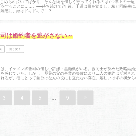
いじめられ泣いてばかり。そんな絃を優しく守ってくれるのは7つ年上の千遥
をすることに……。──待ち続けて7年後。千遥は目を覚まし、絃と同級生に
離感に、絃はドキドキで！？...
曹司は婚約者を逃がさない～
族
働く女子
には、イケメン御曹司の優しい許嫁・黒瀬楓がいる。親同士が決めた政略結婚
せを感じていた。しかし、琴葉の父の事業の失敗により二人の婚約は反対され
くれるが、彼にとって自分はなんの役にも立たない存在。嬉しいはずの楓から
3
4
5
…
9