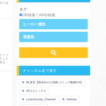
タイば
タグ
OR検索
AND検索
ヒーロー属性
上司・部下
社長
雰囲気
王族・貴族
セレブ
先輩・後輩
幼馴染み
恋愛
溺愛
ドs
ギャップ男子
契約
時代物
イーツ
肉食系
俺様
禁断・背徳
ロマンス
ラした
年下男子
同級生
病なぽ
三角関係
結婚
メガネ
同僚
セフレ
お色気
チャンネル名で探す
エリート・ハイスぺ
初体験
調教
極道
芸能人
花嫁
義兄弟姉妹
BL宣言【秋水社の人気BLコミック動画CH】
王子様
ヤンキー・不良
初恋
スーツ
人外
富豪
HCJコミックス
片思い
短編
同期
店長・店員
人妻
主従関係
Lovechucola_Channel
mimosa
先生
幼馴染
婚約者
不器用