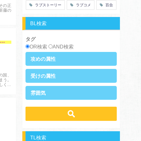
ラブストーリー
ラブコメ
百合
その正
スピンオフ・外伝
ヤンキー・極道
新藤の
癒し系
優等生
御曹司
異種族
BL検索
サラリーマン
日常崩壊
浮気・不倫
オフィスラブ
タグ
手に参謀にするんじゃない、この覇王。 ～ゲーム世界に放り込まれたオタクの苦労～
OR検索
AND検索
攻めの属性
執着攻め
男前攻め
の国、
受けの属性
俺様攻め
健気攻め
まう。
しく、
硬派攻め
天然攻め
健気受け
美人受け
雰囲気
ノンケ攻め
強気攻め
ノンケ受け
天然受け
黒髪攻め
年下攻め
ほだされ受け
メガネ受け
せつない
スパダリ攻め
ほだされ攻め
強気受け
ツンデレ受け
コミカル・シュール
ヘタレ攻め
ヤンキー攻め
ヤンキー受け
黒髪受け
あまあま
ほのぼの
美人攻め
腹黒攻め
男前受け
俺様受け
シリアス
TL検索