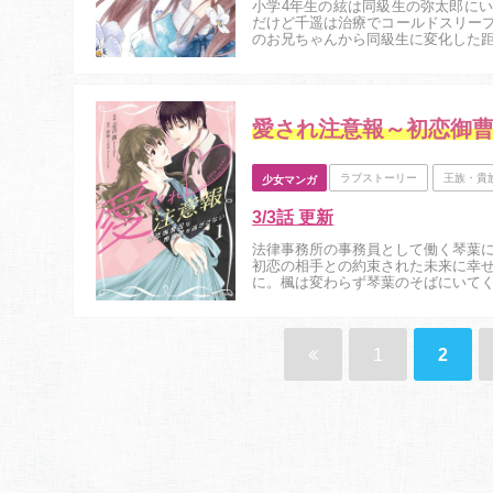
小学4年生の絃は同級生の弥太郎に
だけど千遥は治療でコールドスリープ
のお兄ちゃんから同級生に変化した距
愛され注意報～初恋御
ラブストーリー
王族・貴
少女マンガ
3/3話 更新
法律事務所の事務員として働く琴葉
初恋の相手との約束された未来に幸
に。楓は変わらず琴葉のそばにいて
ポーズにも返事ができなくて…。...
1
2