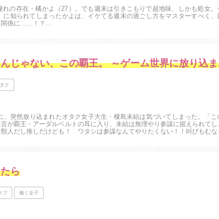
憧れの存在・橘かよ（27）。でも週末は引きこもりで超地味、しかも処女。
5）に知られてしまったかよは、イケてる週末の過ごし方をマスターすべく、
係に……！？...
ヒトを勝
タク
界に、突然放り込まれたオタク女子大生・榎島未結は気づいてしまった。「こ
発言が覇王・アーダルベルトの耳に入り、未結は無理やり参謀に据えられてし
子獣人だし推しだけども！ ワタシは参謀なんてやりたくない！！叫びもむな
国の破滅を乗り越えることに…。...
したら
ラブ
働く女子