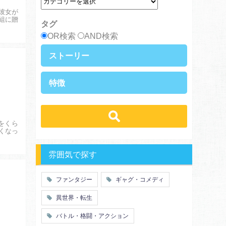
彼女が
組に贈
タグ
OR検索
AND検索
ストーリー
異世界・転生
ファンタジー
特徴
ラブストーリー
ギャグ・コメディ
ラブコメ
学生
学園
バトル・格闘・アクション
冒険
ハーレム
ヒューマンドラマ
グルメ
をくら
職業
働く女子
くなっ
ｓｆ
歴史・時代劇
勇者
魔法使い
推理・ミステリー・サスペンス
特殊能力
教師・先生
雰囲気で探す
百合
ドロ沼
萌え系
青春
ファンタジー
ギャグ・コメディ
仲間
幼なじみ
異世界・転生
オタク
動物
ツンデレ
心理戦
バトル・格闘・アクション
アラサー
嫁・姑