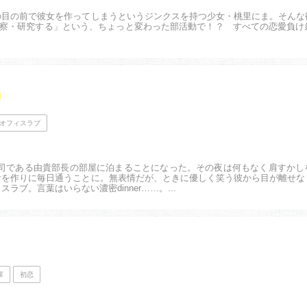
の目の前で彼女を作ってしまうというジンクスを持つ少女・桃里にま。そんな
観察・研究する」という、ちょっと変わった部活動で！？ すべての恋愛負け
に
オフィスラブ
上司である由貴部長の部屋に泊まることになった。その夜は何もなく肩すかし
食を作りに毎日通うことに。無表情だが、ときに優しく笑う彼から目が離せな
ブ。言葉はいらない濃密dinner……。...
輩
初恋