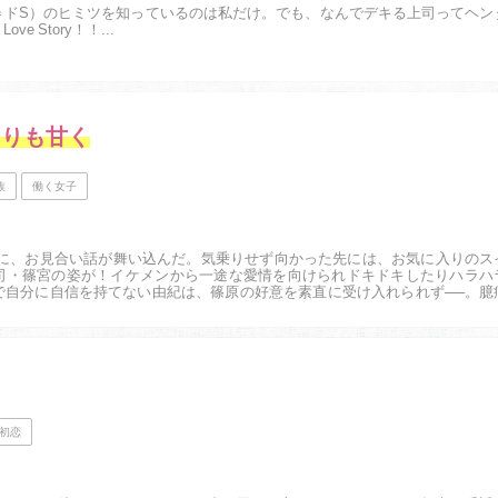
＝ドS）のヒミツを知っているのは私だけ。でも、なんでデキる上司ってヘン
e Story！！...
よりも甘く
族
働く女子
とに、お見合い話が舞い込んだ。気乗りせず向かった先には、お気に入りのス
司・篠宮の姿が！イケメンから一途な愛情を向けられドキドキしたりハラハ
で自分に自信を持てない由紀は、篠原の好意を素直に受け入れられず──。臆
...
初恋