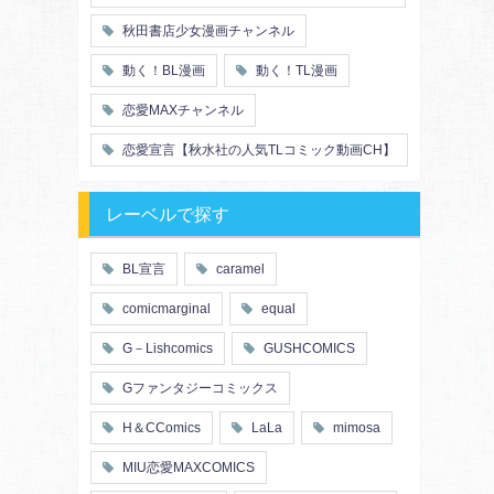
秋田書店少女漫画チャンネル
動く！BL漫画
動く！TL漫画
恋愛MAXチャンネル
恋愛宣言【秋水社の人気TLコミック動画CH】
レーベルで探す
BL宣言
caramel
comicmarginal
equal
G－Lishcomics
GUSHCOMICS
Gファンタジーコミックス
H＆CComics
LaLa
mimosa
MIU恋愛MAXCOMICS