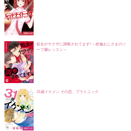
少年マンガ
処女がヤクザに調教されてます! ～絶倫おじさまのソ
ープ嬢レッスン～
TL
31歳イケメン その恋、プラトニック
少女マンガ