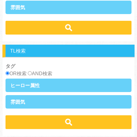
硬派攻め
天然攻め
健気受け
美人受け
雰囲気
ノンケ攻め
強気攻め
ノンケ受け
天然受け
黒髪攻め
年下攻め
ほだされ受け
メガネ受け
せつない
コミカル・シュール
スパダリ攻め
ほだされ攻め
強気受け
ツンデレ受け
あまあま
ほのぼの
ヘタレ攻め
ヤンキー攻め
ヤンキー受け
黒髪受け
シリアス
美人攻め
腹黒攻め
男前受け
俺様受け
TL検索
タグ
OR検索
AND検索
ヒーロー属性
上司・部下
社長
雰囲気
王族・貴族
セレブ
先輩・後輩
幼馴染み
恋愛
溺愛
ドs
ギャップ男子
契約
時代物
肉食系
俺様
禁断・背徳
ロマンス
年下男子
同級生
三角関係
結婚