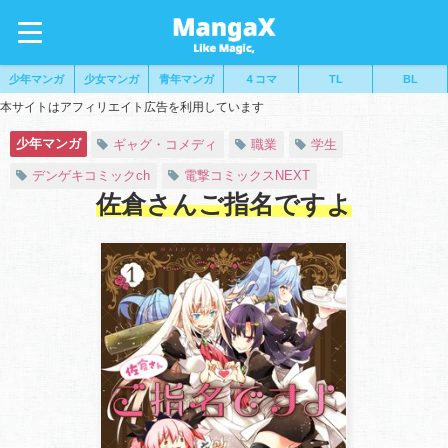
少年マンガ
少女マンガ
青年マンガ
４コマ
TL
BL
本サイトはアフィリエイト広告を利用しています
少年マンガ
ギャグ・コメディ
職業
学生
デンゲキコミックch
電撃コミックスNEXT
佐倉さんご指名ですよ