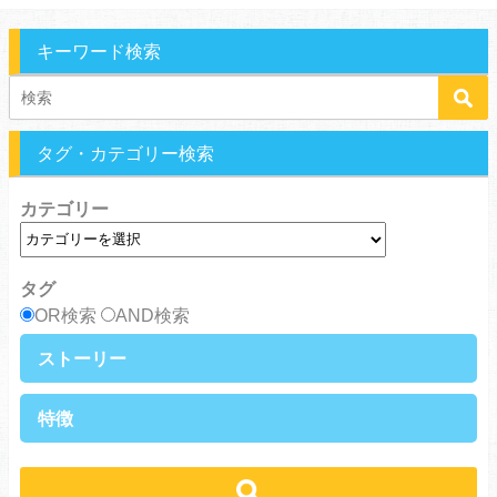
キーワード検索
タグ・カテゴリー検索
カテゴリー
タグ
OR検索
AND検索
ストーリー
異世界・転生
ファンタジー
特徴
ラブストーリー
ギャグ・コメディ
ラブコメ
バトル・格闘・アクション
学生
学園
ヒューマンドラマ
グルメ
冒険
ハーレム