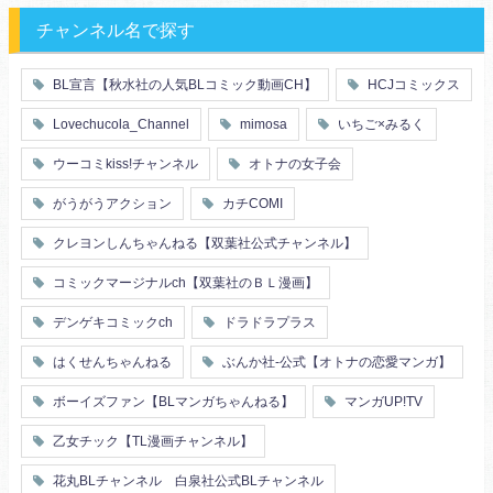
メガネ
同僚
セフレ
お色気
チャンネル名で探す
エリート・ハイスぺ
極道
初体験
調教
芸能人
王子様
花嫁
義兄弟姉妹
BL宣言【秋水社の人気BLコミック動画CH】
HCJコミックス
ヤンキー・不良
人外
初恋
スーツ
富豪
同期
Lovechucola_Channel
mimosa
いちご×みるく
片思い
短編
店長・店員
先生
人妻
主従関係
ウーコミkiss!チャンネル
オトナの女子会
幼馴染
漫画家・作家
婚約者
不器用
ヤンキー
がうがうアクション
カチCOMI
秘密の関係
ol
甘エロ
フェチ
クレヨンしんちゃんねる【双葉社公式チャンネル】
メイド
恋人
コミックマージナルch【双葉社のＢＬ漫画】
泥酔
絶倫
複数プレイ
催眠
デンゲキコミックch
ドラドラプラス
友情・仲間
浴衣・和服
はくせんちゃんねる
ぶんか社-公式【オトナの恋愛マンガ】
ボーイズファン【BLマンガちゃんねる】
マンガUP!TV
乙女チック【TL漫画チャンネル】
花丸BLチャンネル 白泉社公式BLチャンネル