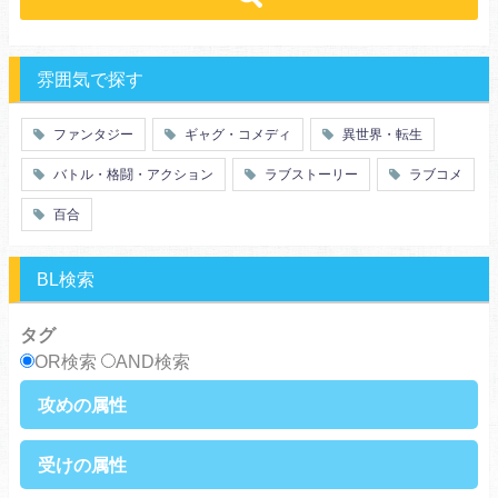
ｓｆ
歴史・時代劇
職業
働く女子
推理・ミステリー・サスペンス
勇者
魔法使い
特殊能力
教師・先生
雰囲気で探す
百合
ドロ沼
萌え系
青春
ファンタジー
ギャグ・コメディ
異世界・転生
仲間
幼なじみ
バトル・格闘・アクション
ラブストーリー
ラブコメ
オタク
動物
ツンデレ
心理戦
百合
アラサー
嫁・姑
スピンオフ・外伝
ヤンキー・極道
BL検索
癒し系
優等生
御曹司
異種族
タグ
サラリーマン
日常崩壊
OR検索
AND検索
浮気・不倫
オフィスラブ
攻めの属性
執着攻め
男前攻め
受けの属性
俺様攻め
健気攻め