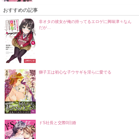
おすすめの記事
非オタの彼女が俺の持ってるエロゲに興味津々なん
だが…
少年マンガ
獅子王は初心な子ウサギを淫らに愛でる
TL
ドS社長と交際0日婚