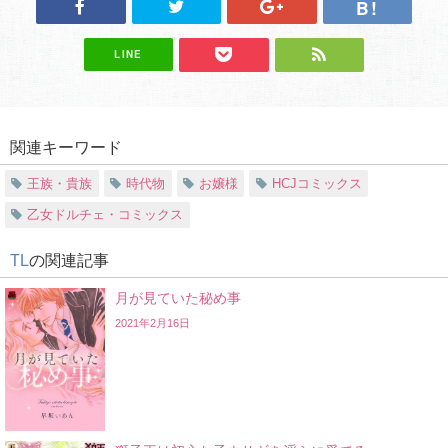
LINE
関連キーワード
王族・貴族
時代物
お嬢様
HCJコミックス
乙女ドルチェ・コミックス
TL
の関連記事
月が見ていた秘め事
2021年2月16日