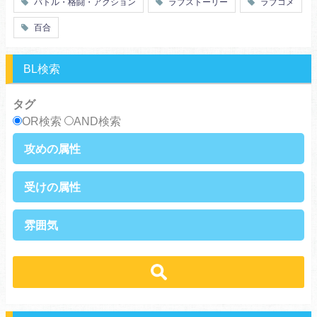
バトル・格闘・アクション
ラブストーリー
ラブコメ
オタク
動物
ツンデレ
心理戦
百合
アラサー
嫁・姑
スピンオフ・外伝
ヤンキー・極道
BL検索
癒し系
優等生
御曹司
異種族
タグ
サラリーマン
日常崩壊
OR検索
AND検索
浮気・不倫
オフィスラブ
攻めの属性
執着攻め
男前攻め
受けの属性
俺様攻め
健気攻め
硬派攻め
天然攻め
健気受け
美人受け
雰囲気
ノンケ攻め
強気攻め
ノンケ受け
天然受け
黒髪攻め
年下攻め
ほだされ受け
メガネ受け
せつない
コミカル・シュール
スパダリ攻め
ほだされ攻め
強気受け
ツンデレ受け
あまあま
ほのぼの
ヘタレ攻め
ヤンキー攻め
ヤンキー受け
黒髪受け
シリアス
美人攻め
腹黒攻め
男前受け
俺様受け