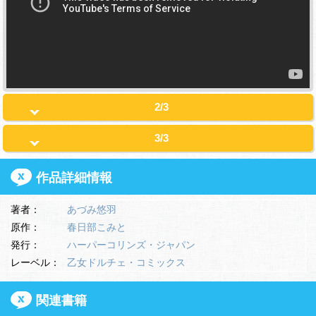
2/3
3/3
作品詳細情報
著者：
あづみ悠羽
原作：
春日部こみと
発行：
ハーパーコリンズ・ジャパン
レーベル：
乙女ドルチェ・コミックス
関連書籍