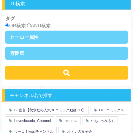
TL検索
タグ
OR検索
AND検索
ヒーロー属性
上司・部下
社長
雰囲気
王族・貴族
セレブ
先輩・後輩
幼馴染み
恋愛
溺愛
ドs
ギャップ男子
契約
時代物
肉食系
俺様
禁断・背徳
ロマンス
年下男子
同級生
三角関係
結婚
メガネ
同僚
セフレ
お色気
チャンネル名で探す
エリート・ハイスぺ
極道
初体験
調教
芸能人
王子様
花嫁
義兄弟姉妹
BL宣言【秋水社の人気BLコミック動画CH】
HCJコミックス
ヤンキー・不良
人外
初恋
スーツ
富豪
同期
Lovechucola_Channel
mimosa
いちご×みるく
片思い
短編
店長・店員
先生
人妻
主従関係
ウーコミkiss!チャンネル
オトナの女子会