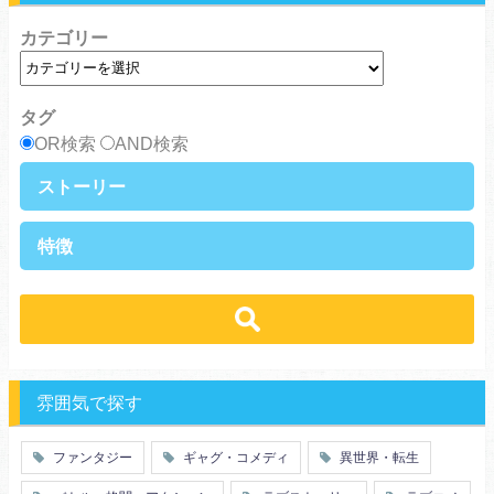
カテゴリー
タグ
OR検索
AND検索
ストーリー
異世界・転生
ファンタジー
特徴
ラブストーリー
ギャグ・コメディ
ラブコメ
バトル・格闘・アクション
学生
学園
ヒューマンドラマ
グルメ
冒険
ハーレム
ｓｆ
歴史・時代劇
職業
働く女子
推理・ミステリー・サスペンス
勇者
魔法使い
特殊能力
教師・先生
雰囲気で探す
百合
ドロ沼
萌え系
青春
ファンタジー
ギャグ・コメディ
異世界・転生
仲間
幼なじみ