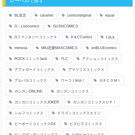
レーベルで探す
BL宣言
caramel
comicmarginal
equal
G－Lishcomics
GUSHCOMICS
Gファンタジーコミックス
H＆CComics
LaLa
mimosa
MIU恋愛MAXCOMICS
onBLUEcomics
ROCKコミックJack
YLC
アクションコミックス
アフォガードコミックス
アマリリスコミックス
アルパカコミックス
ウーコミkiss！
カチＣＯＭＩ
ガンガンONLINE
ガンガンコミックス
ガンガンコミックスJOKER
ガンガンコミックスＵＰ！
シルフコミックス
ドラゴンコミックスエイジ
ビーボーイコミックスDX
ビズビズコミックス
ビッグガンガンコミックス
ビボピーコミックス