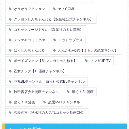
幼馴染
漫画家・作家
婚約者
不器用
ヤンキー
がうがうアクション
カチCOMI
秘密の関係
ol
甘エロ
フェチ
クレヨンしんちゃんねる【双葉社公式チャンネル】
メイド
恋人
コミックマージナルch【双葉社のＢＬ漫画】
泥酔
絶倫
複数プレイ
催眠
デンゲキコミックch
ドラドラプラス
友情・仲間
浴衣・和服
はくせんちゃんねる
ぶんか社-公式【オトナの恋愛マンガ】
ボーイズファン【BLマンガちゃんねる】
マンガUP!TV
乙女チック【TL漫画チャンネル】
花丸BLチャンネル 白泉社公式BLチャンネル
秋田書店少女漫画チャンネル
動く！BL漫画
動く！TL漫画
恋愛MAXチャンネル
恋愛宣言【秋水社の人気TLコミック動画CH】