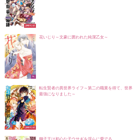
少年マンガ
花いじり～文豪に囲われた純潔乙女～
TL
転生賢者の異世界ライフ～第二の職業を得て、世界
最強になりました～
少年マンガ
獅子王は初心な子ウサギを淫らに愛でる