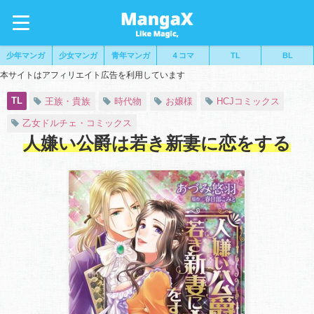
少年マンガ
少女マンガ
青年マンガ
４コマ
TL
BL
本サイトはアフィリエイト広告を利用しています
TL
王族・貴族
時代物
お嬢様
HCJコミックス
乙女ドルチェ・コミックス
人嫌い公爵は若き新妻に恋をする