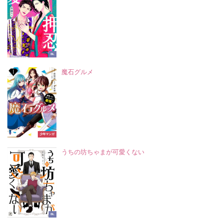
BL
魔石グルメ
少年マンガ
うちの坊ちゃまが可愛くない
BL