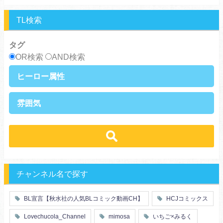
男前受け
俺様受け
TL検索
タグ
OR検索
AND検索
ヒーロー属性
上司・部下
社長
雰囲気
王族・貴族
セレブ
先輩・後輩
幼馴染み
恋愛
溺愛
ドs
ギャップ男子
契約
時代物
肉食系
俺様
禁断・背徳
ロマンス
年下男子
同級生
三角関係
結婚
メガネ
同僚
セフレ
お色気
チャンネル名で探す
エリート・ハイスぺ
極道
初体験
調教
芸能人
王子様
花嫁
義兄弟姉妹
BL宣言【秋水社の人気BLコミック動画CH】
HCJコミックス
ヤンキー・不良
人外
初恋
スーツ
富豪
同期
Lovechucola_Channel
mimosa
いちご×みるく
片思い
短編