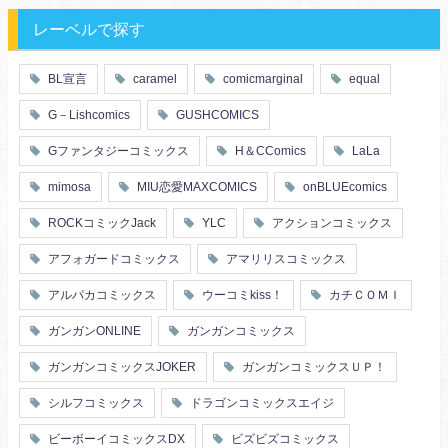
レーベルで探す
BL宣言
caramel
comicmarginal
equal
G－Lishcomics
GUSHCOMICS
Gファンタジーコミックス
H＆CComics
LaLa
mimosa
MIU恋愛MAXCOMICS
onBLUEcomics
ROCKコミックJack
YLC
アクションコミックス
アフォガードコミックス
アマリリスコミックス
アルパカコミックス
ウーコミkiss！
カチＣＯＭＩ
ガンガンONLINE
ガンガンコミックス
ガンガンコミックスJOKER
ガンガンコミックスＵＰ！
シルフコミックス
ドラゴンコミックスエイジ
ビーボーイコミックスDX
ビズビズコミックス