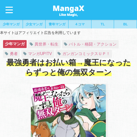
少年マンガ
少女マンガ
青年マンガ
４コマ
TL
BL
本サイトはアフィリエイト広告を利用しています
少年マンガ
異世界・転生
バトル・格闘・アクション
勇者
マンガUP!TV
ガンガンコミックスＵＰ！
最強勇者はお払い箱→魔王になった
らずっと俺の無双ターン