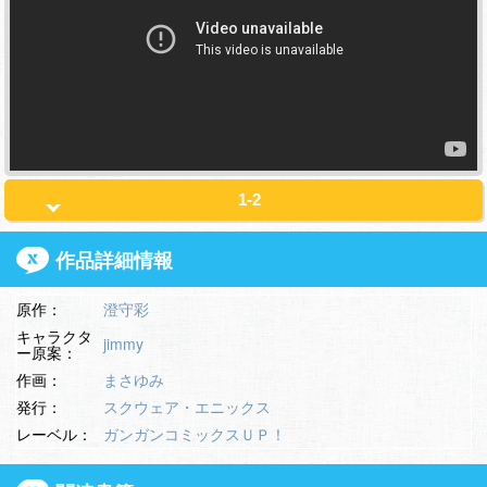
1-2
作品詳細情報
原作：
澄守彩
キャラクタ
jimmy
ー原案：
作画：
まさゆみ
発行：
スクウェア・エニックス
レーベル：
ガンガンコミックスＵＰ！