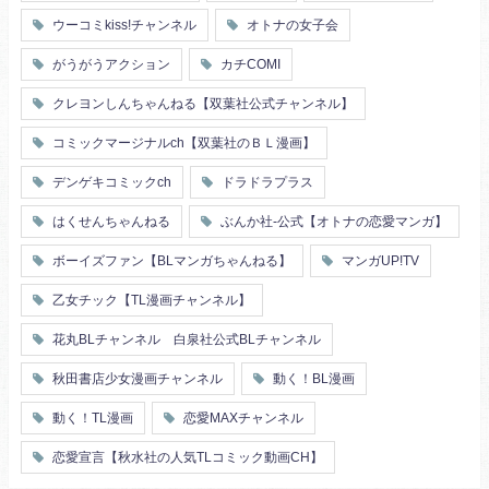
店長・店員
先生
人妻
主従関係
ウーコミkiss!チャンネル
オトナの女子会
幼馴染
漫画家・作家
婚約者
不器用
ヤンキー
がうがうアクション
カチCOMI
秘密の関係
ol
甘エロ
フェチ
クレヨンしんちゃんねる【双葉社公式チャンネル】
メイド
恋人
コミックマージナルch【双葉社のＢＬ漫画】
泥酔
絶倫
複数プレイ
催眠
デンゲキコミックch
ドラドラプラス
友情・仲間
浴衣・和服
はくせんちゃんねる
ぶんか社-公式【オトナの恋愛マンガ】
ボーイズファン【BLマンガちゃんねる】
マンガUP!TV
乙女チック【TL漫画チャンネル】
花丸BLチャンネル 白泉社公式BLチャンネル
秋田書店少女漫画チャンネル
動く！BL漫画
動く！TL漫画
恋愛MAXチャンネル
恋愛宣言【秋水社の人気TLコミック動画CH】