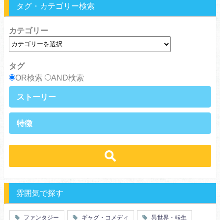
タグ・カテゴリー検索
カテゴリー
タグ
OR検索
AND検索
ストーリー
異世界・転生
ファンタジー
特徴
ラブストーリー
ギャグ・コメディ
ラブコメ
バトル・格闘・アクション
学生
学園
ヒューマンドラマ
グルメ
冒険
ハーレム
ｓｆ
歴史・時代劇
職業
働く女子
推理・ミステリー・サスペンス
勇者
魔法使い
特殊能力
教師・先生
雰囲気で探す
百合
ドロ沼
萌え系
青春
ファンタジー
ギャグ・コメディ
異世界・転生