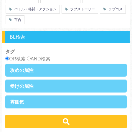
仲間
幼なじみ
バトル・格闘・アクション
ラブストーリー
ラブコメ
オタク
動物
ツンデレ
心理戦
百合
アラサー
嫁・姑
スピンオフ・外伝
ヤンキー・極道
BL検索
癒し系
優等生
御曹司
異種族
タグ
サラリーマン
日常崩壊
OR検索
AND検索
浮気・不倫
オフィスラブ
攻めの属性
執着攻め
男前攻め
受けの属性
俺様攻め
健気攻め
硬派攻め
天然攻め
健気受け
美人受け
雰囲気
ノンケ攻め
強気攻め
ノンケ受け
天然受け
黒髪攻め
年下攻め
ほだされ受け
メガネ受け
せつない
コミカル・シュール
スパダリ攻め
ほだされ攻め
強気受け
ツンデレ受け
あまあま
ほのぼの
ヘタレ攻め
ヤンキー攻め
ヤンキー受け
黒髪受け
シリアス
美人攻め
腹黒攻め