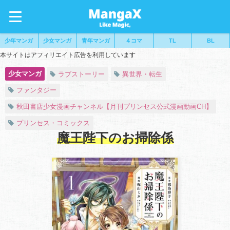
少年マンガ
少女マンガ
青年マンガ
４コマ
TL
BL
本サイトはアフィリエイト広告を利用しています
少女マンガ
ラブストーリー
異世界・転生
ファンタジー
秋田書店少女漫画チャンネル【月刊プリンセス公式漫画動画CH】
プリンセス・コミックス
魔王陛下のお掃除係