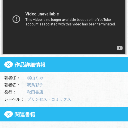
作品詳細情報
著者①：
梶山ミカ
著者②：
我鳥彩子
発行：
秋田書店
レーベル：
プリンセス・コミックス
関連書籍