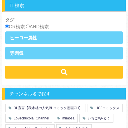
TL検索
タグ
OR検索
AND検索
ヒーロー属性
上司・部下
社長
雰囲気
王族・貴族
セレブ
先輩・後輩
幼馴染み
恋愛
溺愛
ドs
ギャップ男子
契約
時代物
肉食系
俺様
禁断・背徳
ロマンス
年下男子
同級生
三角関係
結婚
メガネ
同僚
セフレ
お色気
チャンネル名で探す
エリート・ハイスぺ
極道
初体験
調教
芸能人
王子様
花嫁
義兄弟姉妹
BL宣言【秋水社の人気BLコミック動画CH】
HCJコミックス
ヤンキー・不良
人外
初恋
スーツ
富豪
同期
Lovechucola_Channel
mimosa
いちご×みるく
片思い
短編
店長・店員
先生
人妻
主従関係