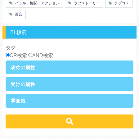
バトル・格闘・アクション
ラブストーリー
ラブコメ
オタク
動物
ツンデレ
心理戦
百合
アラサー
嫁・姑
スピンオフ・外伝
ヤンキー・極道
BL検索
癒し系
優等生
御曹司
異種族
タグ
サラリーマン
日常崩壊
OR検索
AND検索
浮気・不倫
オフィスラブ
攻めの属性
執着攻め
男前攻め
受けの属性
俺様攻め
健気攻め
硬派攻め
天然攻め
健気受け
美人受け
雰囲気
ノンケ攻め
強気攻め
ノンケ受け
天然受け
黒髪攻め
年下攻め
ほだされ受け
メガネ受け
せつない
コミカル・シュール
スパダリ攻め
ほだされ攻め
強気受け
ツンデレ受け
あまあま
ほのぼの
ヘタレ攻め
ヤンキー攻め
ヤンキー受け
黒髪受け
シリアス
美人攻め
腹黒攻め
男前受け
俺様受け