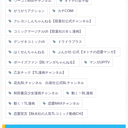
ウーコミkiss!チャンネル
オトナの女子会
幼馴染
漫画家・作家
婚約者
不器用
ヤンキー
がうがうアクション
カチCOMI
秘密の関係
ol
甘エロ
フェチ
クレヨンしんちゃんねる【双葉社公式チャンネル】
メイド
恋人
コミックマージナルch【双葉社のＢＬ漫画】
泥酔
絶倫
複数プレイ
催眠
デンゲキコミックch
ドラドラプラス
友情・仲間
浴衣・和服
はくせんちゃんねる
ぶんか社-公式【オトナの恋愛マンガ】
ボーイズファン【BLマンガちゃんねる】
マンガUP!TV
乙女チック【TL漫画チャンネル】
花丸BLチャンネル 白泉社公式BLチャンネル
秋田書店少女漫画チャンネル
動く！BL漫画
動く！TL漫画
恋愛MAXチャンネル
恋愛宣言【秋水社の人気TLコミック動画CH】