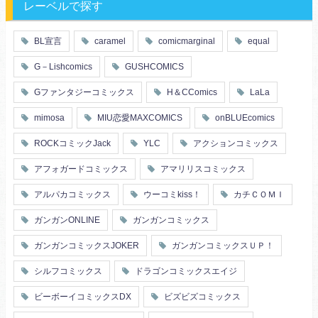
レーベルで探す
BL宣言
caramel
comicmarginal
equal
G－Lishcomics
GUSHCOMICS
Gファンタジーコミックス
H＆CComics
LaLa
mimosa
MIU恋愛MAXCOMICS
onBLUEcomics
ROCKコミックJack
YLC
アクションコミックス
アフォガードコミックス
アマリリスコミックス
アルパカコミックス
ウーコミkiss！
カチＣＯＭＩ
ガンガンONLINE
ガンガンコミックス
ガンガンコミックスJOKER
ガンガンコミックスＵＰ！
シルフコミックス
ドラゴンコミックスエイジ
ビーボーイコミックスDX
ビズビズコミックス