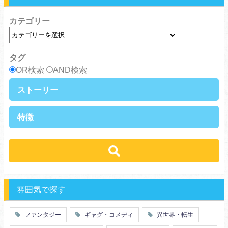
カテゴリー
タグ
OR検索
AND検索
ストーリー
異世界・転生
ファンタジー
特徴
ラブストーリー
ギャグ・コメディ
ラブコメ
バトル・格闘・アクション
学生
学園
ヒューマンドラマ
グルメ
冒険
ハーレム
ｓｆ
歴史・時代劇
職業
働く女子
推理・ミステリー・サスペンス
勇者
魔法使い
特殊能力
教師・先生
雰囲気で探す
百合
ドロ沼
萌え系
青春
ファンタジー
ギャグ・コメディ
異世界・転生
仲間
幼なじみ