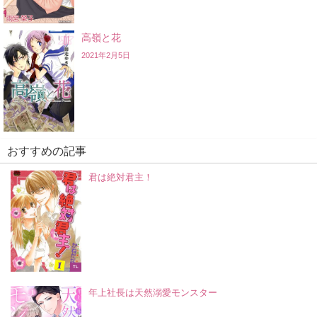
高嶺と花
2021年2月5日
おすすめの記事
君は絶対君主！
TL
年上社長は天然溺愛モンスター