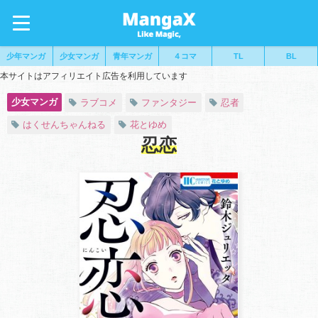
少年マンガ
少女マンガ
青年マンガ
４コマ
TL
BL
本サイトはアフィリエイト広告を利用しています
少女マンガ
ラブコメ
ファンタジー
忍者
はくせんちゃんねる
花とゆめ
忍恋