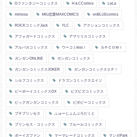
Gファンタジーコミックス
H＆CComics
LaLa
mimosa
MIU恋愛MAXCOMICS
onBLUEcomics
ROCKコミックJack
YLC
アクションコミックス
アフォガードコミックス
アマリリスコミックス
アルパカコミックス
ウーコミkiss！
カチＣＯＭＩ
ガンガンONLINE
ガンガンコミックス
ガンガンコミックスJOKER
ガンガンコミックスＵＰ！
シルフコミックス
ドラゴンコミックスエイジ
ビーボーイコミックスDX
ビズビズコミックス
ビッグガンガンコミックス
ビボピーコミックス
プチプリンセス
ふゅーじょんぷろだくと
プリンセス・コミックス
フルールコミックス
ボーイズファン
マーマレードコミックス
マンガPark