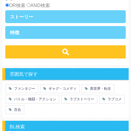
OR検索
AND検索
ストーリー
異世界・転生
ファンタジー
特徴
ラブストーリー
ギャグ・コメディ
ラブコメ
バトル・格闘・アクション
学生
学園
ヒューマンドラマ
グルメ
冒険
ハーレム
ｓｆ
歴史・時代劇
職業
働く女子
推理・ミステリー・サスペンス
勇者
魔法使い
特殊能力
教師・先生
雰囲気で探す
百合
ドロ沼
萌え系
青春
ファンタジー
ギャグ・コメディ
異世界・転生
仲間
幼なじみ
バトル・格闘・アクション
ラブストーリー
ラブコメ
オタク
動物
ツンデレ
心理戦
百合
アラサー
嫁・姑
スピンオフ・外伝
ヤンキー・極道
BL検索
癒し系
優等生