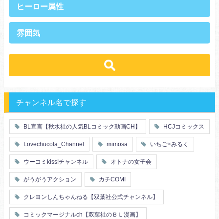
ヒーロー属性
上司・部下
社長
雰囲気
王族・貴族
セレブ
先輩・後輩
幼馴染み
恋愛
溺愛
ドs
ギャップ男子
契約
時代物
肉食系
俺様
禁断・背徳
ロマンス
年下男子
同級生
三角関係
結婚
メガネ
同僚
セフレ
お色気
チャンネル名で探す
エリート・ハイスぺ
極道
初体験
調教
芸能人
王子様
花嫁
義兄弟姉妹
BL宣言【秋水社の人気BLコミック動画CH】
HCJコミックス
ヤンキー・不良
人外
初恋
スーツ
富豪
同期
Lovechucola_Channel
mimosa
いちご×みるく
片思い
短編
店長・店員
先生
人妻
主従関係
ウーコミkiss!チャンネル
オトナの女子会
幼馴染
漫画家・作家
婚約者
不器用
ヤンキー
がうがうアクション
カチCOMI
秘密の関係
ol
甘エロ
フェチ
クレヨンしんちゃんねる【双葉社公式チャンネル】
メイド
恋人
コミックマージナルch【双葉社のＢＬ漫画】
泥酔
絶倫