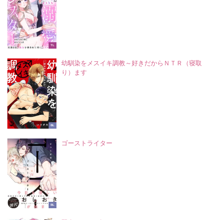
TL
幼馴染をメスイキ調教～好きだからＮＴＲ（寝取
り）ます
BL
ゴーストライター
BL