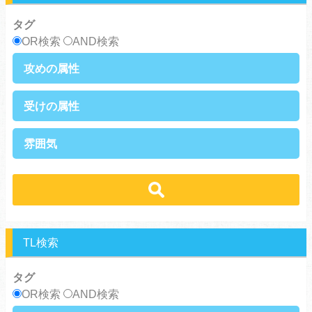
御曹司
異種族
タグ
サラリーマン
日常崩壊
OR検索
AND検索
浮気・不倫
オフィスラブ
攻めの属性
執着攻め
男前攻め
受けの属性
俺様攻め
健気攻め
硬派攻め
天然攻め
健気受け
美人受け
雰囲気
ノンケ攻め
強気攻め
ノンケ受け
天然受け
黒髪攻め
年下攻め
ほだされ受け
メガネ受け
せつない
コミカル・シュール
スパダリ攻め
ほだされ攻め
強気受け
ツンデレ受け
あまあま
ほのぼの
ヘタレ攻め
ヤンキー攻め
ヤンキー受け
黒髪受け
シリアス
美人攻め
腹黒攻め
男前受け
俺様受け
TL検索
タグ
OR検索
AND検索