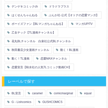
複数プレイ
催眠
デンゲキコミックch
ドラドラプラス
友情・仲間
浴衣・和服
はくせんちゃんねる
ぶんか社-公式【オトナの恋愛マンガ】
ボーイズファン【BLマンガちゃんねる】
マンガUP!TV
乙女チック【TL漫画チャンネル】
花丸BLチャンネル 白泉社公式BLチャンネル
秋田書店少女漫画チャンネル
動く！BL漫画
動く！TL漫画
恋愛MAXチャンネル
恋愛宣言【秋水社の人気TLコミック動画CH】
レーベルで探す
BL宣言
caramel
comicmarginal
equal
G－Lishcomics
GUSHCOMICS