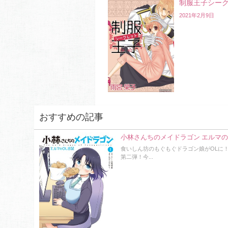
制服王子シー
2021年2月9日
おすすめの記事
小林さんちのメイドラゴン エルマの
食いしん坊のもぐもぐドラゴン娘がOLに
第二弾！今...