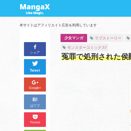
本サイトはアフィリエイト広告を利用しています
少女マンガ
ラブストーリー
モンスターコミックスf
シェア
冤罪で処刑された侯
Tweet
Google+
B!
はてブ
Pocket