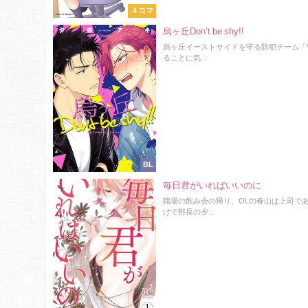
４コマ
烏ヶ丘Don’t be shy!!
烏ヶ丘イーストサイドを守る防犯チーム「
ることに気...
BL
毎日君がいればいいのに
職場の飲み会の帰り、OLの春山は上司で
けで部長の夕...