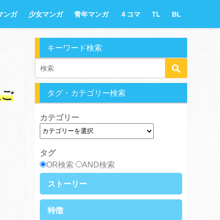
マンガ
少女マンガ
青年マンガ
４コマ
TL
BL
キーワード検索
タグ・カテゴリー検索
過ご
カテゴリー
タグ
OR検索
AND検索
ストーリー
異世界・転生
ファンタジー
特徴
ラブストーリー
ギャグ・コメディ