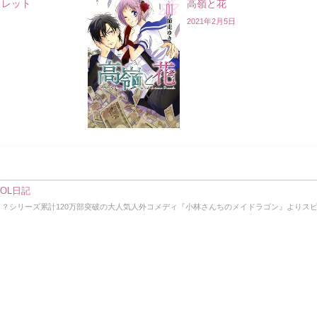
クレット
高嶺と花
2021年2月5日
OL日記
！？シリーズ累計120万部突破の大人気人外コメディ『小林さんちのメイドラゴン』よりス