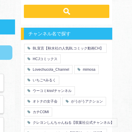
先輩・後輩
幼馴染み
恋愛
溺愛
ドs
ギャップ男子
契約
時代物
肉食系
俺様
禁断・背徳
ロマンス
年下男子
同級生
三角関係
結婚
メガネ
同僚
セフレ
お色気
チャンネル名で探す
エリート・ハイスぺ
初体験
調教
極道
芸能人
花嫁
義兄弟姉妹
BL宣言【秋水社の人気BLコミック動画CH】
王子様
ヤンキー・不良
初恋
スーツ
人外
富豪
HCJコミックス
片思い
短編
同期
店長・店員
人妻
主従関係
Lovechucola_Channel
mimosa
先生
幼馴染
婚約者
不器用
漫画家・作家
ヤンキー
いちご×みるく
秘密の関係
ol
甘エロ
フェチ
ウーコミkiss!チャンネル
メイド
恋人
オトナの女子会
がうがうアクション
泥酔
絶倫
複数プレイ
催眠
カチCOMI
友情・仲間
浴衣・和服
クレヨンしんちゃんねる【双葉社公式チャンネル】