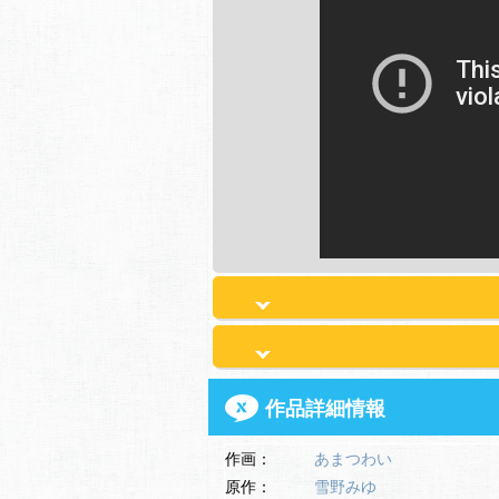
作品詳細情報
作画：
あまつわい
原作：
雪野みゆ