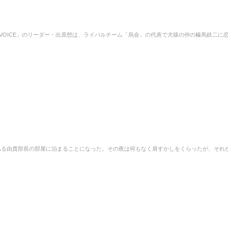
VOICE」のリーダー・出原想は、ライバルチーム「烏会」の代表で犬猿の仲の榛馬鉄二に
ある由貴部長の部屋に泊まることになった。その夜は何もなく肩すかしをくらったが、それ