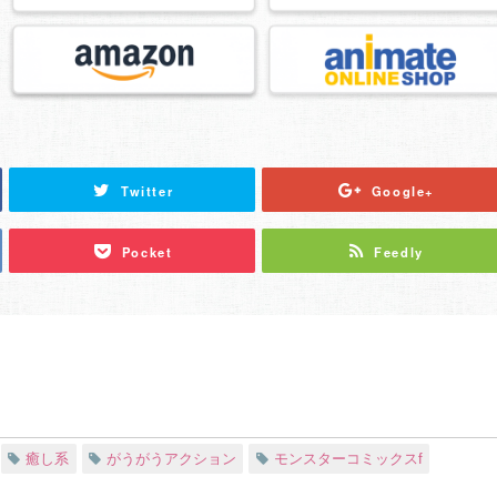
Twitter
Google+
Pocket
Feedly
癒し系
がうがうアクション
モンスターコミックスf