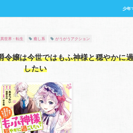
少年
異世界・転生
癒し系
がうがうアクション
爵令嬢は今世ではもふ神様と穏やかに
したい