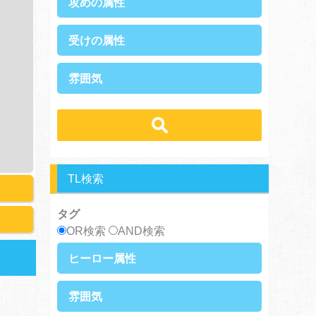
攻めの属性
執着攻め
男前攻め
受けの属性
俺様攻め
健気攻め
硬派攻め
天然攻め
健気受け
美人受け
雰囲気
ノンケ攻め
強気攻め
ノンケ受け
天然受け
黒髪攻め
年下攻め
ほだされ受け
メガネ受け
せつない
スパダリ攻め
ほだされ攻め
強気受け
ツンデレ受け
コミカル・シュール
ヘタレ攻め
ヤンキー攻め
ヤンキー受け
黒髪受け
あまあま
ほのぼの
美人攻め
腹黒攻め
男前受け
俺様受け
シリアス
TL検索
タグ
OR検索
AND検索
ヒーロー属性
上司・部下
社長
雰囲気
王族・貴族
セレブ