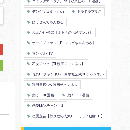
コミックマージナルch【双葉社のＢＬ漫画】
デンゲキコミックch
ドラドラプラス
はくせんちゃんねる
ぶんか社-公式【オトナの恋愛マンガ】
ボーイズファン【BLマンガちゃんねる】
マンガUP!TV
乙女チック【TL漫画チャンネル】
花丸BLチャンネル 白泉社公式BLチャンネル
秋田書店少女漫画チャンネル
動く！BL漫画
動く！TL漫画
恋愛MAXチャンネル
恋愛宣言【秋水社の人気TLコミック動画CH】