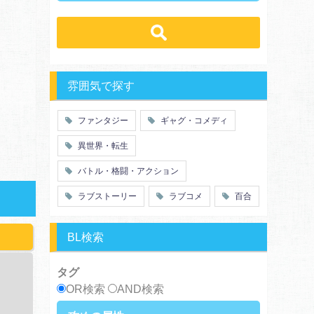
ラブコメ
学生
学園
バトル・格闘・アクション
冒険
ハーレム
ヒューマンドラマ
グルメ
職業
働く女子
ｓｆ
歴史・時代劇
勇者
魔法使い
推理・ミステリー・サスペンス
特殊能力
教師・先生
雰囲気で探す
百合
ドロ沼
萌え系
青春
ファンタジー
ギャグ・コメディ
仲間
幼なじみ
異世界・転生
オタク
動物
ツンデレ
心理戦
バトル・格闘・アクション
アラサー
嫁・姑
ラブストーリー
ラブコメ
百合
スピンオフ・外伝
ヤンキー・極道
癒し系
優等生
御曹司
異種族
BL検索
サラリーマン
日常崩壊
浮気・不倫
オフィスラブ
タグ
OR検索
AND検索