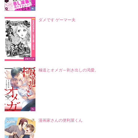
BL
ダメです ゲーマー夫
少女マンガ
極道とオメガ～剥き出しの渇愛。
TL
漫画家さんの便利屋くん