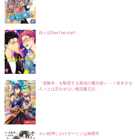
BL
烏ヶ丘Don’t be shy!!
BL
「攻略本」を駆使する最強の魔法使い ～＜命令させ
ろ＞とは言わせない俺流魔王討…
少年マンガ
オレ様押しかけダーリンは御曹司