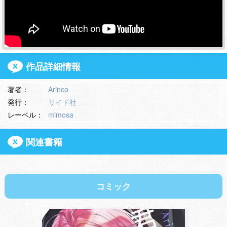
作品詳細情報
著者：
Arinco
発行：
リイド社
レーベル：
mimosa
関連書籍
コミック