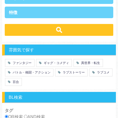
異世界・転生
ファンタジー
特徴
ラブストーリー
ギャグ・コメディ
ラブコメ
バトル・格闘・アクション
学生
学園
ヒューマンドラマ
グルメ
冒険
ハーレム
ｓｆ
歴史・時代劇
職業
働く女子
推理・ミステリー・サスペンス
勇者
魔法使い
特殊能力
教師・先生
雰囲気で探す
百合
ドロ沼
萌え系
青春
ファンタジー
ギャグ・コメディ
異世界・転生
仲間
幼なじみ
バトル・格闘・アクション
ラブストーリー
ラブコメ
オタク
動物
ツンデレ
心理戦
百合
アラサー
嫁・姑
スピンオフ・外伝
ヤンキー・極道
BL検索
癒し系
優等生
御曹司
異種族
タグ
サラリーマン
日常崩壊
OR検索
AND検索
浮気・不倫
オフィスラブ