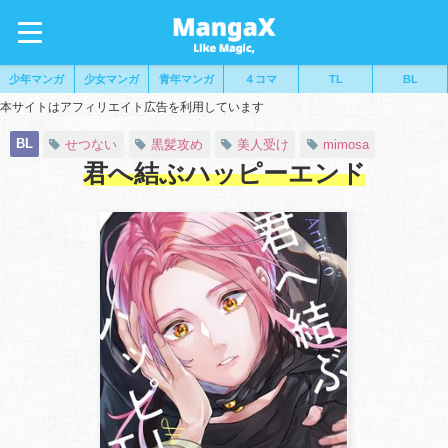
少年マンガ
少女マンガ
青年マンガ
４コマ
TL
BL
本サイトはアフィリエイト広告を利用しています
BL
せつない
黒髪攻め
美人受け
mimosa
君へ結ぶハッピーエンド