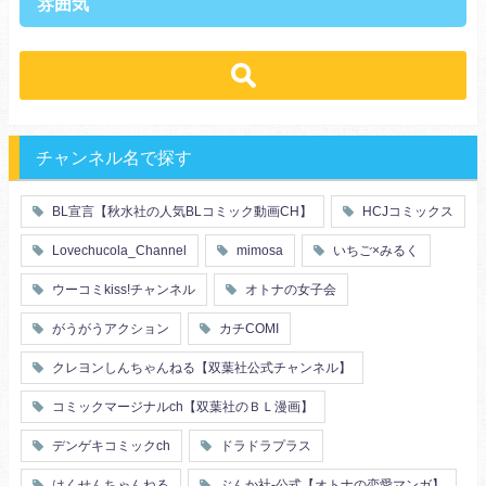
雰囲気
王族・貴族
セレブ
先輩・後輩
幼馴染み
恋愛
溺愛
ドs
ギャップ男子
契約
時代物
肉食系
俺様
禁断・背徳
ロマンス
年下男子
同級生
三角関係
結婚
メガネ
同僚
セフレ
お色気
チャンネル名で探す
エリート・ハイスぺ
極道
初体験
調教
芸能人
王子様
花嫁
義兄弟姉妹
BL宣言【秋水社の人気BLコミック動画CH】
HCJコミックス
ヤンキー・不良
人外
初恋
スーツ
富豪
同期
Lovechucola_Channel
mimosa
いちご×みるく
片思い
短編
店長・店員
先生
人妻
主従関係
ウーコミkiss!チャンネル
オトナの女子会
幼馴染
漫画家・作家
婚約者
不器用
ヤンキー
がうがうアクション
カチCOMI
秘密の関係
ol
甘エロ
フェチ
クレヨンしんちゃんねる【双葉社公式チャンネル】
メイド
恋人
コミックマージナルch【双葉社のＢＬ漫画】
泥酔
絶倫
複数プレイ
催眠
デンゲキコミックch
ドラドラプラス
友情・仲間
浴衣・和服
はくせんちゃんねる
ぶんか社-公式【オトナの恋愛マンガ】