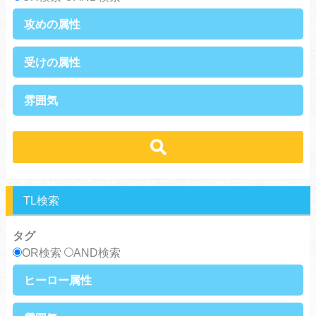
攻めの属性
執着攻め
男前攻め
受けの属性
俺様攻め
健気攻め
硬派攻め
天然攻め
健気受け
美人受け
雰囲気
ノンケ攻め
強気攻め
ノンケ受け
天然受け
黒髪攻め
年下攻め
ほだされ受け
メガネ受け
せつない
コミカル・シュール
スパダリ攻め
ほだされ攻め
強気受け
ツンデレ受け
あまあま
ほのぼの
ヘタレ攻め
ヤンキー攻め
ヤンキー受け
黒髪受け
シリアス
美人攻め
腹黒攻め
男前受け
俺様受け
TL検索
タグ
OR検索
AND検索
ヒーロー属性
上司・部下
社長