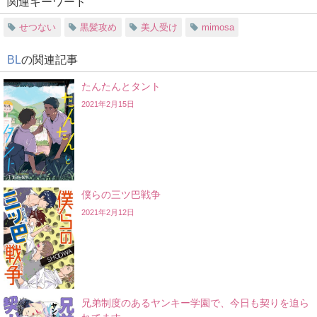
関連キーワード
せつない
黒髪攻め
美人受け
mimosa
BL
の関連記事
たんたんとタント
2021年2月15日
僕らの三ツ巴戦争
2021年2月12日
兄弟制度のあるヤンキー学園で、今日も契りを迫ら