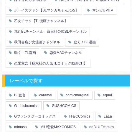
ボーイズファン【BLマンガちゃんねる】
マンガUP!TV
乙女チック【TL漫画チャンネル】
花丸BLチャンネル 白泉社公式BLチャンネル
秋田書店少女漫画チャンネル
動く！BL漫画
動く！TL漫画
恋愛MAXチャンネル
恋愛宣言【秋水社の人気TLコミック動画CH】
レーベルで探す
BL宣言
caramel
comicmarginal
equal
G－Lishcomics
GUSHCOMICS
Gファンタジーコミックス
H＆CComics
LaLa
mimosa
MIU恋愛MAXCOMICS
onBLUEcomics