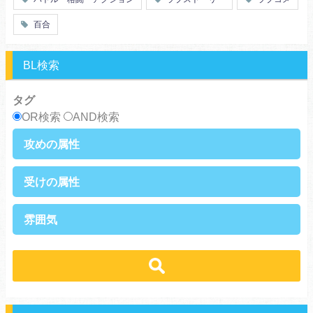
オタク
動物
ツンデレ
心理戦
百合
アラサー
嫁・姑
スピンオフ・外伝
ヤンキー・極道
BL検索
癒し系
優等生
御曹司
異種族
タグ
サラリーマン
日常崩壊
OR検索
AND検索
浮気・不倫
オフィスラブ
攻めの属性
執着攻め
男前攻め
受けの属性
俺様攻め
健気攻め
硬派攻め
天然攻め
健気受け
美人受け
雰囲気
ノンケ攻め
強気攻め
ノンケ受け
天然受け
黒髪攻め
年下攻め
ほだされ受け
メガネ受け
せつない
コミカル・シュール
スパダリ攻め
ほだされ攻め
強気受け
ツンデレ受け
あまあま
ほのぼの
ヘタレ攻め
ヤンキー攻め
ヤンキー受け
黒髪受け
シリアス
美人攻め
腹黒攻め
男前受け
俺様受け