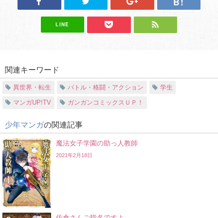
LINE
関連キーワード
異世界・転生
バトル・格闘・アクション
学生
マンガUP!TV
ガンガンコミックスＵＰ！
少年マンガ
の関連記事
魔法女子学園の助っ人教師
2021年2月18日
佐倉さんご指名ですよ