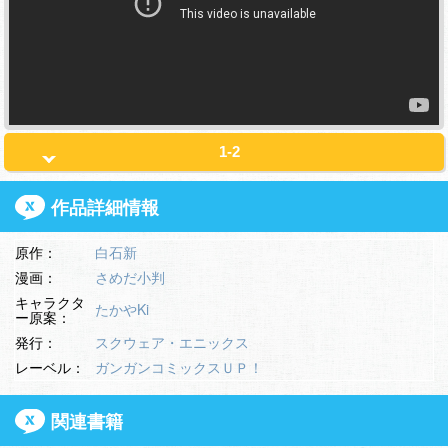
1-2
作品詳細情報
原作：
白石新
漫画：
さめだ小判
キャラクタ
たかやKi
ー原案：
発行：
スクウェア・エニックス
レーベル：
ガンガンコミックスＵＰ！
関連書籍