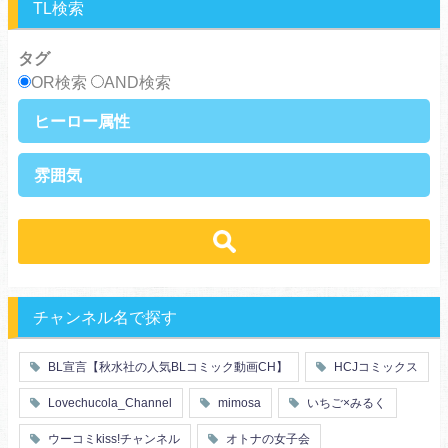
TL検索
タグ
OR検索
AND検索
ヒーロー属性
上司・部下
社長
雰囲気
王族・貴族
セレブ
先輩・後輩
幼馴染み
恋愛
溺愛
ドs
ギャップ男子
契約
時代物
肉食系
俺様
禁断・背徳
ロマンス
年下男子
同級生
三角関係
結婚
メガネ
同僚
セフレ
お色気
チャンネル名で探す
エリート・ハイスぺ
極道
初体験
調教
芸能人
王子様
花嫁
義兄弟姉妹
BL宣言【秋水社の人気BLコミック動画CH】
HCJコミックス
ヤンキー・不良
人外
初恋
スーツ
富豪
同期
Lovechucola_Channel
mimosa
いちご×みるく
片思い
短編
店長・店員
先生
人妻
主従関係
ウーコミkiss!チャンネル
オトナの女子会