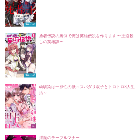
青年マンガ
勇者伝説の裏側で俺は英雄伝説を作ります 〜王道殺
しの英雄譚〜
青年マンガ
幼馴染は一卵性の獣～スパダリ双子とトロトロ3人生
活～
TL
淫魔のテーブルマナー