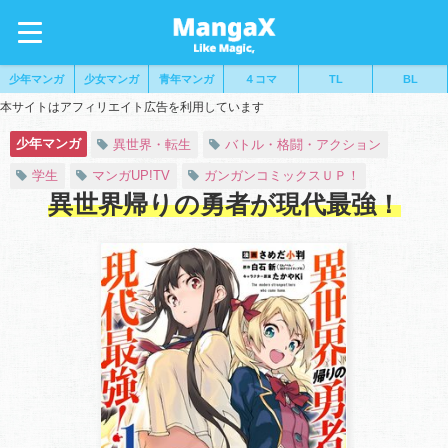
少年マンガ
少女マンガ
青年マンガ
４コマ
TL
BL
本サイトはアフィリエイト広告を利用しています
少年マンガ
異世界・転生
バトル・格闘・アクション
学生
マンガUP!TV
ガンガンコミックスＵＰ！
異世界帰りの勇者が現代最強！