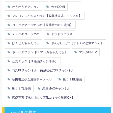
幼馴染
漫画家・作家
婚約者
不器用
ヤンキー
がうがうアクション
カチCOMI
秘密の関係
ol
甘エロ
フェチ
クレヨンしんちゃんねる【双葉社公式チャンネル】
メイド
恋人
コミックマージナルch【双葉社のＢＬ漫画】
泥酔
絶倫
複数プレイ
催眠
デンゲキコミックch
ドラドラプラス
友情・仲間
浴衣・和服
はくせんちゃんねる
ぶんか社-公式【オトナの恋愛マンガ】
ボーイズファン【BLマンガちゃんねる】
マンガUP!TV
乙女チック【TL漫画チャンネル】
花丸BLチャンネル 白泉社公式BLチャンネル
秋田書店少女漫画チャンネル
動く！BL漫画
動く！TL漫画
恋愛MAXチャンネル
恋愛宣言【秋水社の人気TLコミック動画CH】
レーベルで探す