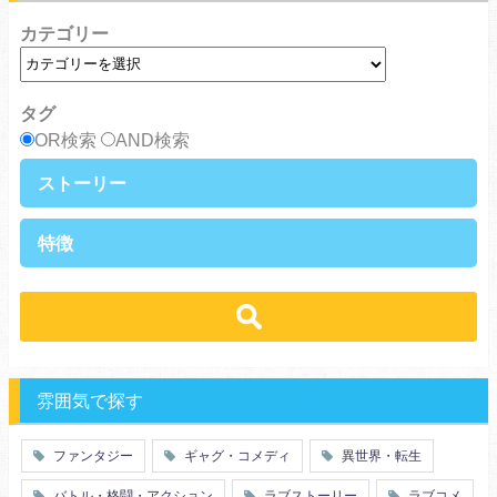
カテゴリー
タグ
OR検索
AND検索
ストーリー
異世界・転生
ファンタジー
特徴
ラブストーリー
ギャグ・コメディ
ラブコメ
バトル・格闘・アクション
学生
学園
ヒューマンドラマ
グルメ
冒険
ハーレム
ｓｆ
歴史・時代劇
職業
働く女子
推理・ミステリー・サスペンス
勇者
魔法使い
特殊能力
教師・先生
雰囲気で探す
百合
ドロ沼
萌え系
青春
ファンタジー
ギャグ・コメディ
異世界・転生
仲間
幼なじみ
バトル・格闘・アクション
ラブストーリー
ラブコメ