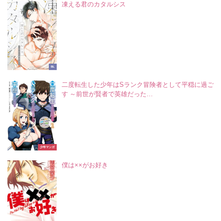
凍える君のカタルシス
BL
二度転生した少年はSランク冒険者として平穏に過ご
す ～前世が賢者で英雄だった…
少年マンガ
僕は××がお好き