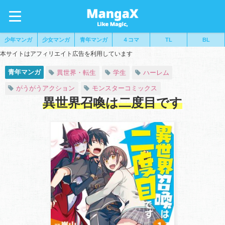
少年マンガ
少女マンガ
青年マンガ
４コマ
TL
BL
本サイトはアフィリエイト広告を利用しています
青年マンガ
異世界・転生
学生
ハーレム
がうがうアクション
モンスターコミックス
異世界召喚は二度目です