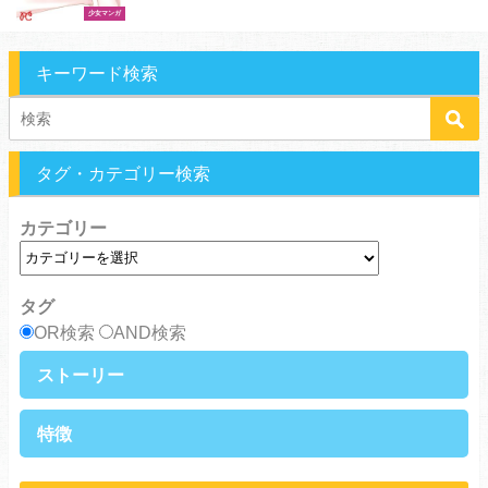
少女マンガ
キーワード検索
タグ・カテゴリー検索
カテゴリー
タグ
OR検索
AND検索
ストーリー
異世界・転生
ファンタジー
特徴
ラブストーリー
ギャグ・コメディ
ラブコメ
バトル・格闘・アクション
学生
学園