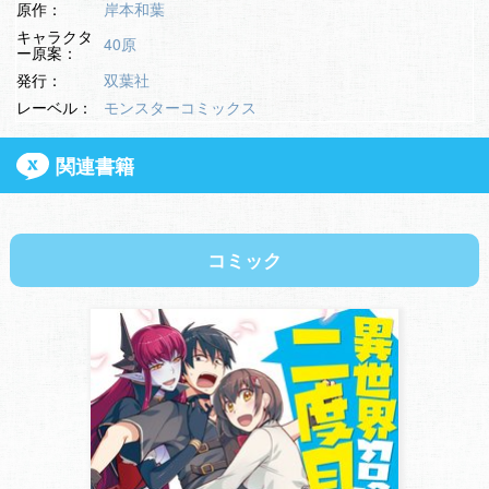
原作：
岸本和葉
キャラクタ
40原
ー原案：
発行：
双葉社
レーベル：
モンスターコミックス
関連書籍
コミック