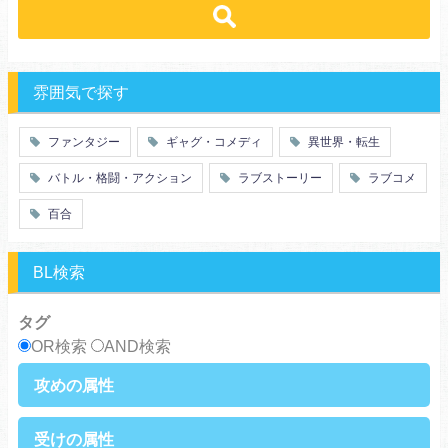
ヒューマンドラマ
グルメ
冒険
ハーレム
ｓｆ
歴史・時代劇
職業
働く女子
推理・ミステリー・サスペンス
勇者
魔法使い
特殊能力
教師・先生
雰囲気で探す
百合
ドロ沼
萌え系
青春
ファンタジー
ギャグ・コメディ
異世界・転生
仲間
幼なじみ
バトル・格闘・アクション
ラブストーリー
ラブコメ
オタク
動物
ツンデレ
心理戦
百合
アラサー
嫁・姑
スピンオフ・外伝
ヤンキー・極道
BL検索
癒し系
優等生
御曹司
異種族
タグ
サラリーマン
日常崩壊
OR検索
AND検索
浮気・不倫
オフィスラブ
攻めの属性
執着攻め
男前攻め
受けの属性