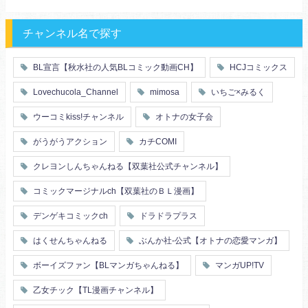
年下男子
同級生
三角関係
結婚
メガネ
同僚
セフレ
お色気
チャンネル名で探す
エリート・ハイスぺ
極道
初体験
調教
芸能人
王子様
花嫁
義兄弟姉妹
BL宣言【秋水社の人気BLコミック動画CH】
HCJコミックス
ヤンキー・不良
人外
初恋
スーツ
富豪
同期
Lovechucola_Channel
mimosa
いちご×みるく
片思い
短編
店長・店員
先生
人妻
主従関係
ウーコミkiss!チャンネル
オトナの女子会
幼馴染
漫画家・作家
婚約者
不器用
ヤンキー
がうがうアクション
カチCOMI
秘密の関係
ol
甘エロ
フェチ
クレヨンしんちゃんねる【双葉社公式チャンネル】
メイド
恋人
コミックマージナルch【双葉社のＢＬ漫画】
泥酔
絶倫
複数プレイ
催眠
デンゲキコミックch
ドラドラプラス
友情・仲間
浴衣・和服
はくせんちゃんねる
ぶんか社-公式【オトナの恋愛マンガ】
ボーイズファン【BLマンガちゃんねる】
マンガUP!TV
乙女チック【TL漫画チャンネル】