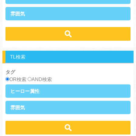
俺様攻め
健気攻め
硬派攻め
天然攻め
健気受け
美人受け
雰囲気
ノンケ攻め
強気攻め
ノンケ受け
天然受け
黒髪攻め
年下攻め
ほだされ受け
メガネ受け
せつない
コミカル・シュール
スパダリ攻め
ほだされ攻め
強気受け
ツンデレ受け
あまあま
ほのぼの
ヘタレ攻め
ヤンキー攻め
ヤンキー受け
黒髪受け
シリアス
美人攻め
腹黒攻め
男前受け
俺様受け
TL検索
タグ
OR検索
AND検索
ヒーロー属性
上司・部下
社長
雰囲気
王族・貴族
セレブ
先輩・後輩
幼馴染み
恋愛
溺愛
ドs
ギャップ男子
契約
時代物
肉食系
俺様
禁断・背徳
ロマンス