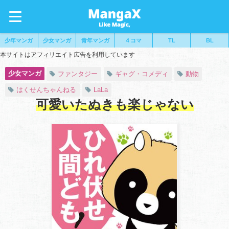
少年マンガ
少女マンガ
青年マンガ
４コマ
TL
BL
本サイトはアフィリエイト広告を利用しています
少女マンガ
ファンタジー
ギャグ・コメディ
動物
はくせんちゃんねる
LaLa
可愛いたぬきも楽じゃない