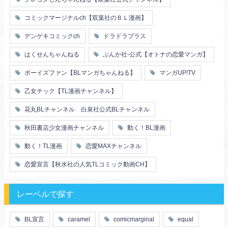
メイド
恋人
コミックマージナルch【双葉社のＢＬ漫画】
泥酔
絶倫
複数プレイ
催眠
デンゲキコミックch
ドラドラプラス
友情・仲間
浴衣・和服
はくせんちゃんねる
ぶんか社-公式【オトナの恋愛マンガ】
ボーイズファン【BLマンガちゃんねる】
マンガUP!TV
乙女チック【TL漫画チャンネル】
花丸BLチャンネル 白泉社公式BLチャンネル
秋田書店少女漫画チャンネル
動く！BL漫画
動く！TL漫画
恋愛MAXチャンネル
恋愛宣言【秋水社の人気TLコミック動画CH】
レーベルで探す
BL宣言
caramel
comicmarginal
equal