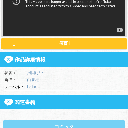
保育士
作品詳細情報
著者：
河口けい
発行：
白泉社
レーベル：
LaLa
関連書籍
コミック