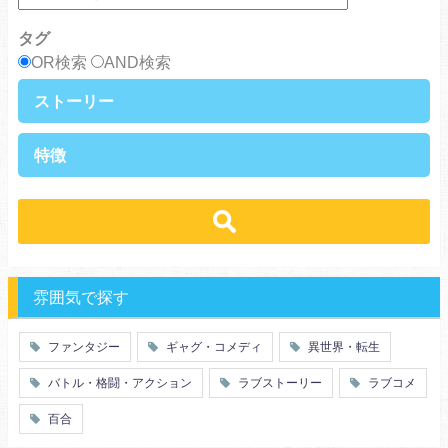
タグ
OR検索
AND検索
ストーリー
異世界・転生
ファンタジー
特徴
ラブストーリー
ギャグ・コメディ
ラブコメ
バトル・格闘・アクション
学生
学園
ヒューマンドラマ
グルメ
冒険
ハーレム
ｓｆ
歴史・時代劇
職業
働く女子
推理・ミステリー・サスペンス
勇者
魔法使い
特殊能力
教師・先生
雰囲気で探す
百合
ドロ沼
萌え系
青春
ファンタジー
ギャグ・コメディ
異世界・転生
仲間
幼なじみ
バトル・格闘・アクション
ラブストーリー
ラブコメ
オタク
動物
ツンデレ
心理戦
百合
アラサー
嫁・姑