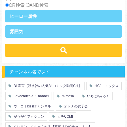
OR検索
AND検索
ヒーロー属性
上司・部下
社長
雰囲気
王族・貴族
セレブ
先輩・後輩
幼馴染み
恋愛
溺愛
ドs
ギャップ男子
契約
時代物
肉食系
俺様
禁断・背徳
ロマンス
年下男子
同級生
三角関係
結婚
メガネ
同僚
セフレ
お色気
チャンネル名で探す
エリート・ハイスぺ
極道
初体験
調教
芸能人
王子様
花嫁
義兄弟姉妹
BL宣言【秋水社の人気BLコミック動画CH】
HCJコミックス
ヤンキー・不良
人外
初恋
スーツ
富豪
同期
Lovechucola_Channel
mimosa
いちご×みるく
片思い
短編
店長・店員
先生
人妻
主従関係
ウーコミkiss!チャンネル
オトナの女子会
幼馴染
漫画家・作家
婚約者
不器用
ヤンキー
がうがうアクション
カチCOMI
秘密の関係
ol
甘エロ
フェチ
クレヨンしんちゃんねる【双葉社公式チャンネル】