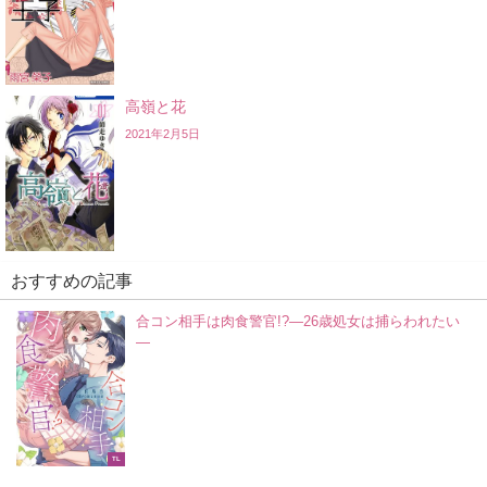
高嶺と花
2021年2月5日
おすすめの記事
合コン相手は肉食警官!?―26歳処女は捕らわれたい
―
TL