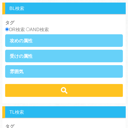
スピンオフ・外伝
ヤンキー・極道
BL検索
癒し系
優等生
御曹司
異種族
タグ
サラリーマン
日常崩壊
OR検索
AND検索
浮気・不倫
オフィスラブ
攻めの属性
執着攻め
男前攻め
受けの属性
俺様攻め
健気攻め
硬派攻め
天然攻め
健気受け
美人受け
雰囲気
ノンケ攻め
強気攻め
ノンケ受け
天然受け
黒髪攻め
年下攻め
ほだされ受け
メガネ受け
せつない
コミカル・シュール
スパダリ攻め
ほだされ攻め
強気受け
ツンデレ受け
あまあま
ほのぼの
ヘタレ攻め
ヤンキー攻め
ヤンキー受け
黒髪受け
シリアス
美人攻め
腹黒攻め
男前受け
俺様受け
TL検索
タグ