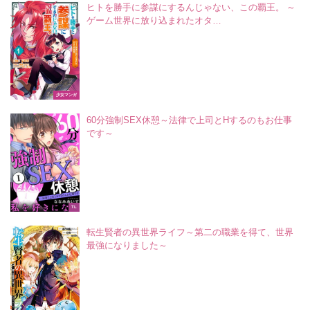
ヒトを勝手に参謀にするんじゃない、この覇王。 ～
ゲーム世界に放り込まれたオタ…
少女マンガ
60分強制SEX休憩～法律で上司とHするのもお仕事
です～
TL
転生賢者の異世界ライフ～第二の職業を得て、世界
最強になりました～