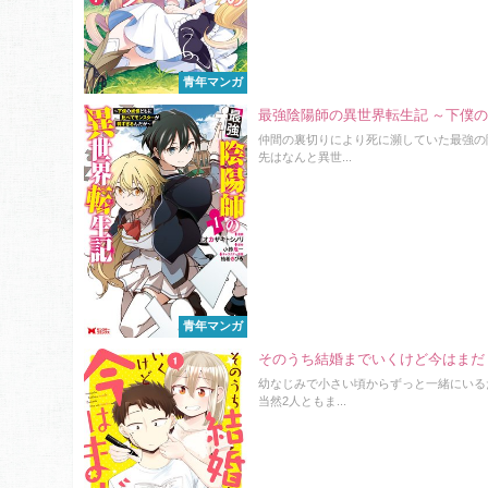
青年マンガ
最強陰陽師の異世界転生記 ～下僕
仲間の裏切りにより死に瀕していた最強の
先はなんと異世...
青年マンガ
そのうち結婚までいくけど今はまだ
幼なじみで小さい頃からずっと一緒にいる
当然2人ともま...