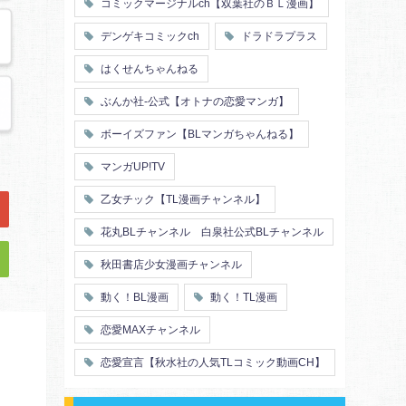
コミックマージナルch【双葉社のＢＬ漫画】
デンゲキコミックch
ドラドラプラス
はくせんちゃんねる
ぶんか社-公式【オトナの恋愛マンガ】
ボーイズファン【BLマンガちゃんねる】
マンガUP!TV
乙女チック【TL漫画チャンネル】
花丸BLチャンネル 白泉社公式BLチャンネル
秋田書店少女漫画チャンネル
動く！BL漫画
動く！TL漫画
恋愛MAXチャンネル
恋愛宣言【秋水社の人気TLコミック動画CH】