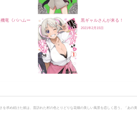
装機竜《バハムー
黒ギャルさんが来る！
2021年2月15日
さを求め続けた彼は、昔訪れた村の色とりどりな花畑の美しい風景を恋しく思う。「あの