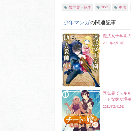
異世界・転生
学生
勇者
少年マンガ
の関連記事
魔法女子学園
2021年2月18日
異世界でスキ
ートな嫁が増
2021年2月15日