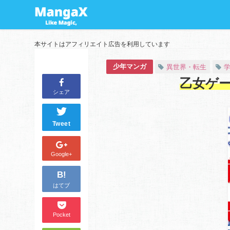
本サイトはアフィリエイト広告を利用しています
少年マンガ
異世界・転生
乙女ゲ
シェア
Tweet
Google+
B!
はてブ
Pocket