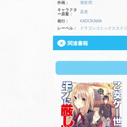
作画：
潮里潤
キャラクタ
孟達
ー原案：
発行：
KADOKAWA
レーベル：
ドラゴンコミックスエイ
関連書籍