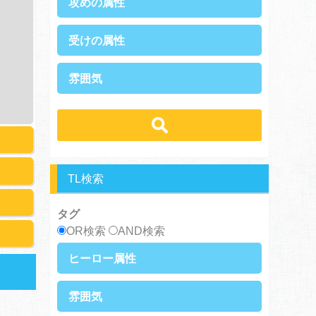
攻めの属性
執着攻め
男前攻め
受けの属性
俺様攻め
健気攻め
硬派攻め
天然攻め
健気受け
美人受け
雰囲気
ノンケ攻め
強気攻め
ノンケ受け
天然受け
黒髪攻め
年下攻め
ほだされ受け
メガネ受け
せつない
スパダリ攻め
ほだされ攻め
強気受け
ツンデレ受け
コミカル・シュール
ヘタレ攻め
ヤンキー攻め
ヤンキー受け
黒髪受け
あまあま
ほのぼの
美人攻め
腹黒攻め
男前受け
俺様受け
シリアス
TL検索
タグ
OR検索
AND検索
ヒーロー属性
上司・部下
社長
雰囲気
王族・貴族
セレブ