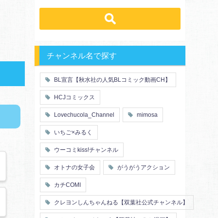
先輩・後輩
幼馴染み
恋愛
溺愛
ドs
ギャップ男子
契約
時代物
肉食系
俺様
禁断・背徳
ロマンス
年下男子
同級生
三角関係
結婚
メガネ
同僚
セフレ
お色気
チャンネル名で探す
エリート・ハイスぺ
初体験
調教
極道
芸能人
花嫁
義兄弟姉妹
BL宣言【秋水社の人気BLコミック動画CH】
王子様
ヤンキー・不良
初恋
スーツ
人外
富豪
HCJコミックス
片思い
短編
同期
店長・店員
人妻
主従関係
Lovechucola_Channel
mimosa
先生
幼馴染
婚約者
不器用
漫画家・作家
ヤンキー
いちご×みるく
秘密の関係
ol
甘エロ
フェチ
ウーコミkiss!チャンネル
メイド
恋人
オトナの女子会
がうがうアクション
泥酔
絶倫
複数プレイ
催眠
カチCOMI
友情・仲間
浴衣・和服
クレヨンしんちゃんねる【双葉社公式チャンネル】