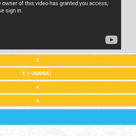
2
3（~2020/5/5）
4
5