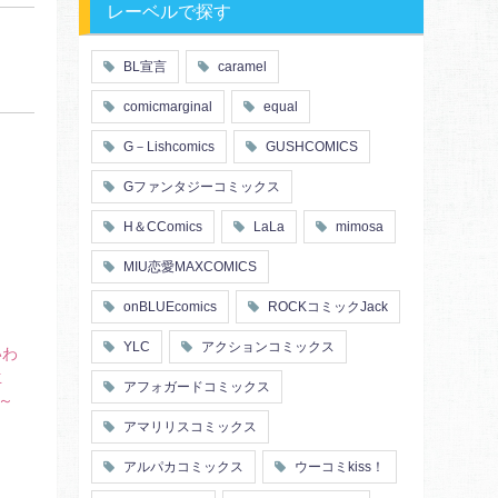
レーベルで探す
BL宣言
caramel
comicmarginal
equal
G－Lishcomics
GUSHCOMICS
Gファンタジーコミックス
H＆CComics
LaLa
mimosa
MIU恋愛MAXCOMICS
onBLUEcomics
ROCKコミックJack
YLC
アクションコミックス
いわ
生
アフォガードコミックス
～
アマリリスコミックス
アルパカコミックス
ウーコミkiss！