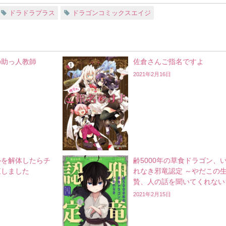
ドラドラプラス
ドラゴンコミックスエイジ
の助っ人教師
佐倉さんご指名ですよ
2021年2月16日
ルを解体したらチ
齢5000年の草食ドラゴン、
殖しました
れなき邪竜認定 ～やだこの
贄、人の話を聞いてくれない
2021年2月15日