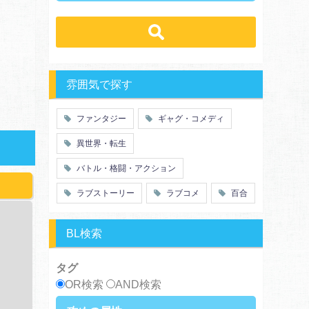
ラブコメ
学生
学園
バトル・格闘・アクション
冒険
ハーレム
ヒューマンドラマ
グルメ
職業
働く女子
ｓｆ
歴史・時代劇
勇者
魔法使い
推理・ミステリー・サスペンス
特殊能力
教師・先生
雰囲気で探す
百合
ドロ沼
萌え系
青春
ファンタジー
ギャグ・コメディ
仲間
幼なじみ
異世界・転生
オタク
動物
ツンデレ
心理戦
バトル・格闘・アクション
アラサー
嫁・姑
ラブストーリー
ラブコメ
百合
スピンオフ・外伝
ヤンキー・極道
癒し系
優等生
御曹司
異種族
BL検索
サラリーマン
日常崩壊
浮気・不倫
オフィスラブ
タグ
OR検索
AND検索