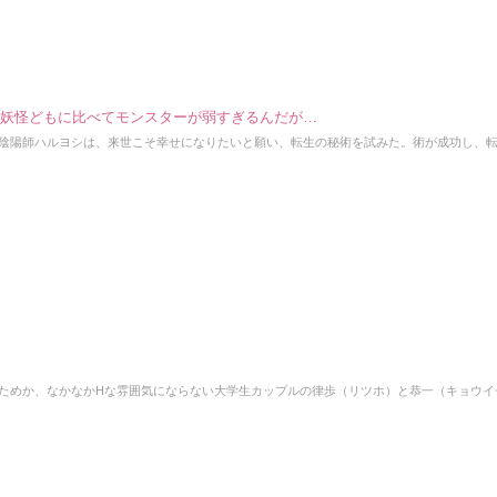
の妖怪どもに比べてモンスターが弱すぎるんだが…
陰陽師ハルヨシは、来世こそ幸せになりたいと願い、転生の秘術を試みた。術が成功し、
ためか、なかなかHな雰囲気にならない大学生カップルの律歩（リツホ）と恭一（キョウイ