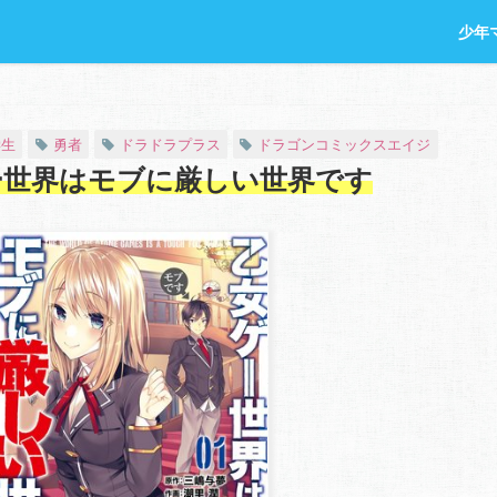
少年
学生
勇者
ドラドラプラス
ドラゴンコミックスエイジ
ー世界はモブに厳しい世界です