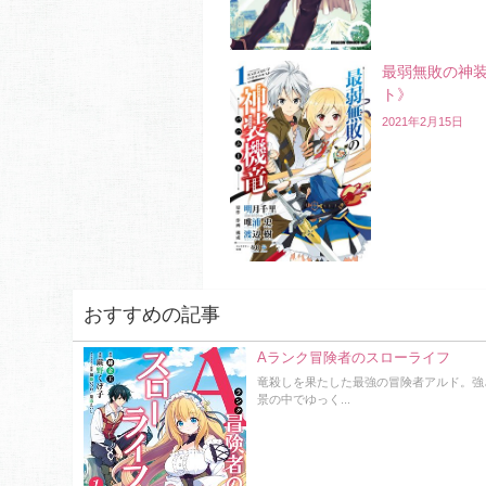
最弱無敗の神
ト》
2021年2月15日
おすすめの記事
Aランク冒険者のスローライフ
竜殺しを果たした最強の冒険者アルド。強
景の中でゆっく...