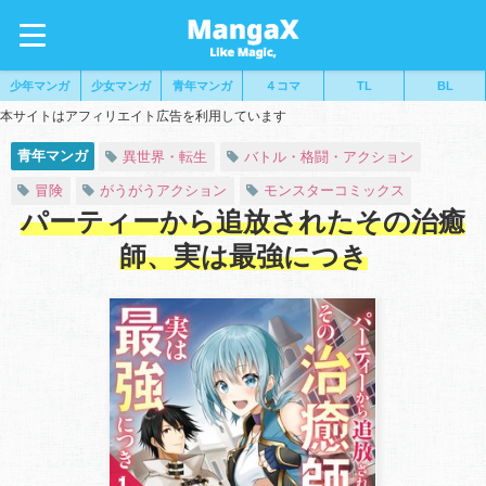
少年マンガ
少女マンガ
青年マンガ
４コマ
TL
BL
本サイトはアフィリエイト広告を利用しています
青年マンガ
異世界・転生
バトル・格闘・アクション
冒険
がうがうアクション
モンスターコミックス
パーティーから追放されたその治癒
師、実は最強につき