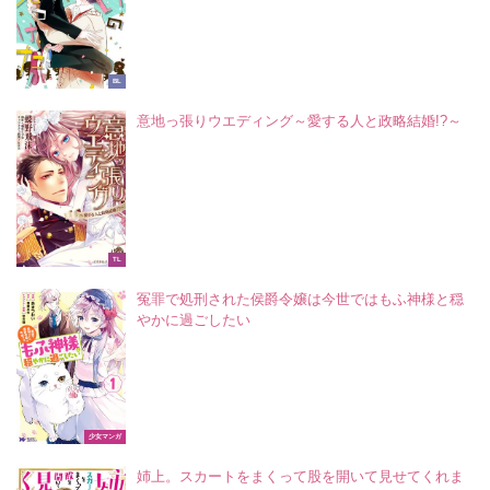
BL
意地っ張りウエディング～愛する人と政略結婚!?～
TL
冤罪で処刑された侯爵令嬢は今世ではもふ神様と穏
やかに過ごしたい
少女マンガ
姉上。スカートをまくって股を開いて見せてくれま