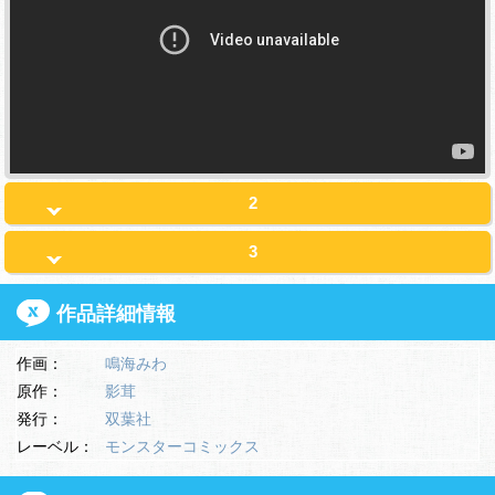
2
3
作品詳細情報
作画：
鳴海みわ
原作：
影茸
発行：
双葉社
レーベル：
モンスターコミックス