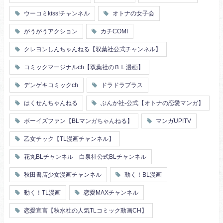
店長・店員
先生
人妻
主従関係
ウーコミkiss!チャンネル
オトナの女子会
幼馴染
漫画家・作家
婚約者
不器用
ヤンキー
がうがうアクション
カチCOMI
秘密の関係
ol
甘エロ
フェチ
クレヨンしんちゃんねる【双葉社公式チャンネル】
メイド
恋人
コミックマージナルch【双葉社のＢＬ漫画】
泥酔
絶倫
複数プレイ
催眠
デンゲキコミックch
ドラドラプラス
友情・仲間
浴衣・和服
はくせんちゃんねる
ぶんか社-公式【オトナの恋愛マンガ】
ボーイズファン【BLマンガちゃんねる】
マンガUP!TV
乙女チック【TL漫画チャンネル】
花丸BLチャンネル 白泉社公式BLチャンネル
秋田書店少女漫画チャンネル
動く！BL漫画
動く！TL漫画
恋愛MAXチャンネル
恋愛宣言【秋水社の人気TLコミック動画CH】