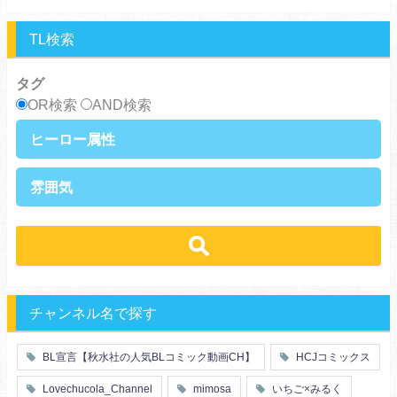
美人攻め
腹黒攻め
男前受け
俺様受け
TL検索
タグ
OR検索
AND検索
ヒーロー属性
上司・部下
社長
雰囲気
王族・貴族
セレブ
先輩・後輩
幼馴染み
恋愛
溺愛
ドs
ギャップ男子
契約
時代物
肉食系
俺様
禁断・背徳
ロマンス
年下男子
同級生
三角関係
結婚
メガネ
同僚
セフレ
お色気
チャンネル名で探す
エリート・ハイスぺ
極道
初体験
調教
芸能人
王子様
花嫁
義兄弟姉妹
BL宣言【秋水社の人気BLコミック動画CH】
HCJコミックス
ヤンキー・不良
人外
初恋
スーツ
富豪
同期
Lovechucola_Channel
mimosa
いちご×みるく
片思い
短編