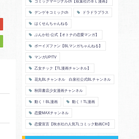
コミックマージナルch【双葉社のＢＬ漫画】
デンゲキコミックch
ドラドラプラス
はくせんちゃんねる
ぶんか社-公式【オトナの恋愛マンガ】
ボーイズファン【BLマンガちゃんねる】
マンガUP!TV
乙女チック【TL漫画チャンネル】
花丸BLチャンネル 白泉社公式BLチャンネル
秋田書店少女漫画チャンネル
動く！BL漫画
動く！TL漫画
恋愛MAXチャンネル
恋愛宣言【秋水社の人気TLコミック動画CH】