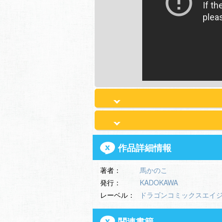
作品詳細情報
著者：
馬かのこ
発行：
KADOKAWA
レーベル：
ドラゴンコミックスエイ
関連書籍