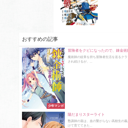
おすすめの記事
冒険者をクビになったので、錬金術
魔術師の紋章を持ち冒険者生活を送るクラ
され続けるが、...
少年マンガ
陽だまりスターライト
塾講師の葵は、血の繋がらない高校生の義
けて育ててきた...