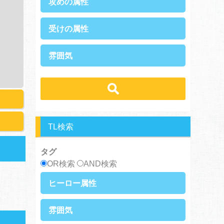
攻めの属性
執着攻め
男前攻め
受けの属性
俺様攻め
健気攻め
硬派攻め
天然攻め
健気受け
美人受け
雰囲気
ノンケ攻め
強気攻め
ノンケ受け
天然受け
黒髪攻め
年下攻め
ほだされ受け
メガネ受け
せつない
スパダリ攻め
ほだされ攻め
強気受け
ツンデレ受け
コミカル・シュール
ヘタレ攻め
ヤンキー攻め
ヤンキー受け
黒髪受け
あまあま
ほのぼの
美人攻め
腹黒攻め
男前受け
俺様受け
シリアス
TL検索
タグ
OR検索
AND検索
ヒーロー属性
上司・部下
社長
雰囲気
王族・貴族
セレブ