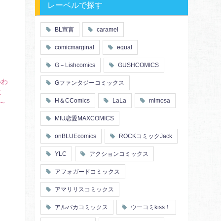
レーベルで探す
BL宣言
caramel
comicmarginal
equal
G－Lishcomics
GUSHCOMICS
いわ
Gファンタジーコミックス
生
H＆CComics
LaLa
mimosa
～
MIU恋愛MAXCOMICS
onBLUEcomics
ROCKコミックJack
YLC
アクションコミックス
アフォガードコミックス
アマリリスコミックス
アルパカコミックス
ウーコミkiss！