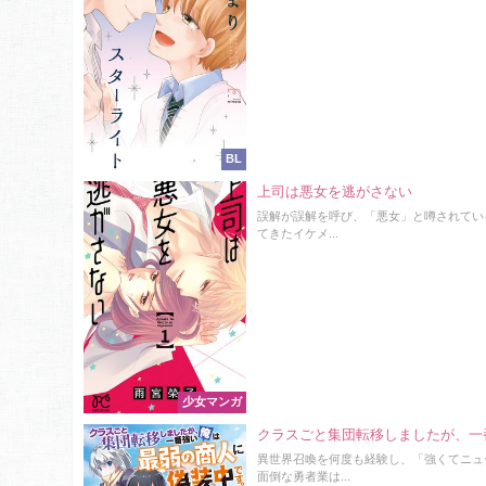
BL
上司は悪女を逃がさない
誤解が誤解を呼び、「悪女」と噂されてい
てきたイケメ...
少女マンガ
クラスごと集団転移しましたが、一
異世界召喚を何度も経験し、「強くてニュ
面倒な勇者業は...