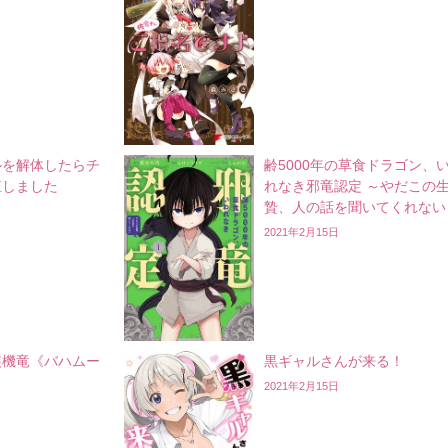
ルを解体したらチ
齢5000年の草食ドラゴン、
殖しました
れなき邪竜認定 ～やだこの
贄、人の話を聞いてくれない
2021年2月15日
装機竜《バハムー
黒ギャルさんが来る！
2021年2月15日