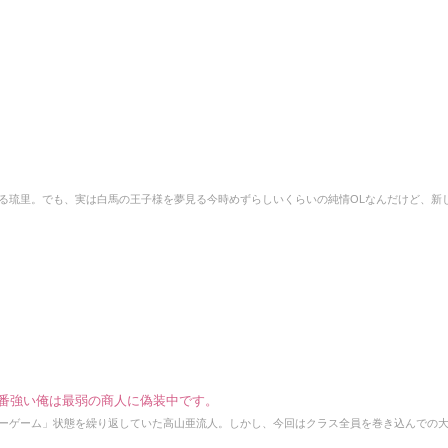
る琉里。でも、実は白馬の王子様を夢見る今時めずらしいくらいの純情OLなんだけど、新
番強い俺は最弱の商人に偽装中です。
ーゲーム」状態を繰り返していた高山亜流人。しかし、今回はクラス全員を巻き込んでの