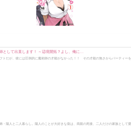
師として出直します！ ～辺境開拓？よし、俺に…
フトだが、彼には圧倒的に魔術師の才能がなかった！！ その才能の無さからパーティー
弟・陽人と二人暮らし。陽人のことが大好きな葵は、両親の死後、二人だけの家族として