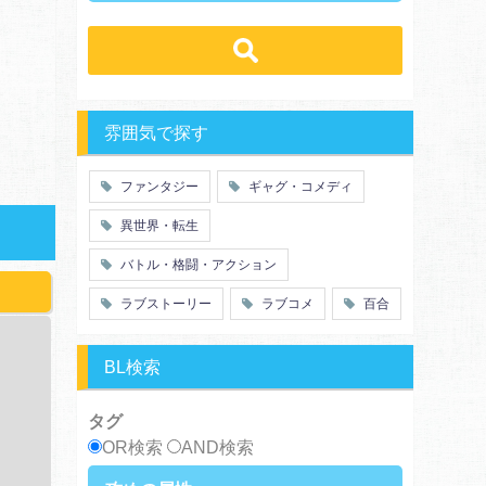
ラブコメ
学生
学園
バトル・格闘・アクション
冒険
ハーレム
ヒューマンドラマ
グルメ
職業
働く女子
ｓｆ
歴史・時代劇
勇者
魔法使い
推理・ミステリー・サスペンス
特殊能力
教師・先生
雰囲気で探す
百合
ドロ沼
萌え系
青春
ファンタジー
ギャグ・コメディ
仲間
幼なじみ
異世界・転生
オタク
動物
ツンデレ
心理戦
バトル・格闘・アクション
アラサー
嫁・姑
ラブストーリー
ラブコメ
百合
スピンオフ・外伝
ヤンキー・極道
癒し系
優等生
御曹司
異種族
BL検索
サラリーマン
日常崩壊
浮気・不倫
オフィスラブ
タグ
OR検索
AND検索