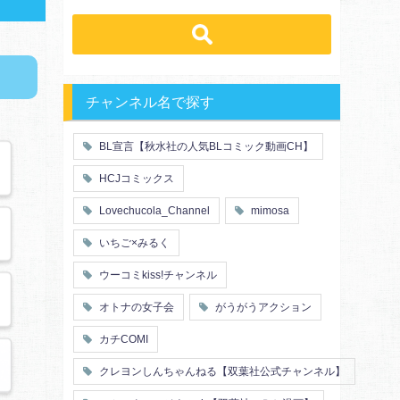
先輩・後輩
幼馴染み
恋愛
溺愛
ドs
ギャップ男子
契約
時代物
肉食系
俺様
禁断・背徳
ロマンス
年下男子
同級生
三角関係
結婚
メガネ
同僚
セフレ
お色気
チャンネル名で探す
エリート・ハイスぺ
初体験
調教
極道
芸能人
花嫁
義兄弟姉妹
BL宣言【秋水社の人気BLコミック動画CH】
王子様
ヤンキー・不良
初恋
スーツ
人外
富豪
HCJコミックス
片思い
短編
同期
店長・店員
人妻
主従関係
Lovechucola_Channel
mimosa
先生
幼馴染
婚約者
不器用
漫画家・作家
ヤンキー
いちご×みるく
秘密の関係
ol
甘エロ
フェチ
ウーコミkiss!チャンネル
メイド
恋人
オトナの女子会
がうがうアクション
泥酔
絶倫
複数プレイ
催眠
カチCOMI
友情・仲間
浴衣・和服
クレヨンしんちゃんねる【双葉社公式チャンネル】