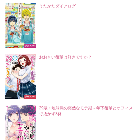
うたかたダイアログ
少女マンガ
おおきい後輩は好きですか？
少年マンガ
29歳・地味局の突然なモテ期～年下後輩とオフィス
で抜かず3発