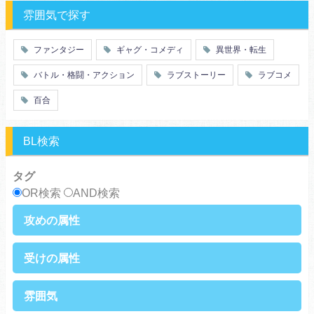
特殊能力
教師・先生
雰囲気で探す
百合
ドロ沼
萌え系
青春
ファンタジー
ギャグ・コメディ
異世界・転生
仲間
幼なじみ
バトル・格闘・アクション
ラブストーリー
ラブコメ
オタク
動物
ツンデレ
心理戦
百合
アラサー
嫁・姑
スピンオフ・外伝
ヤンキー・極道
BL検索
癒し系
優等生
御曹司
異種族
タグ
サラリーマン
日常崩壊
OR検索
AND検索
浮気・不倫
オフィスラブ
攻めの属性
執着攻め
男前攻め
受けの属性
俺様攻め
健気攻め
硬派攻め
天然攻め
健気受け
美人受け
雰囲気
ノンケ攻め
強気攻め
ノンケ受け
天然受け