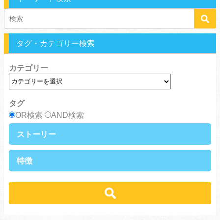
タグ・カテゴリー検索
カテゴリー
タグ
OR検索
AND検索
ストーリー
異世界・転生
ファンタジー
特徴
ラブストーリー
ギャグ・コメディ
ラブコメ
バトル・格闘・アクション
学生
学園
ヒューマンドラマ
グルメ
冒険
ハーレム
ｓｆ
歴史・時代劇
職業
働く女子
推理・ミステリー・サスペンス
勇者
魔法使い