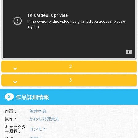
2
3
作品詳細情報
作画：
荒井空真
原作：
かわち乃梵天丸
キャラクタ
ヨシモト
ー原案：