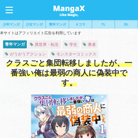
少年マンガ
少女マンガ
青年マンガ
４コマ
TL
BL
本サイトはアフィリエイト広告を利用しています
青年マンガ
異世界・転生
学生
勇者
がうがうアクション
モンスターコミックス
クラスごと集団転移しましたが、一
番強い俺は最弱の商人に偽装中で
す。