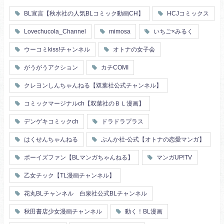
芸能人
王子様
花嫁
義兄弟姉妹
BL宣言【秋水社の人気BLコミック動画CH】
HCJコミックス
ヤンキー・不良
人外
初恋
スーツ
富豪
同期
Lovechucola_Channel
mimosa
いちご×みるく
片思い
短編
店長・店員
先生
人妻
主従関係
ウーコミkiss!チャンネル
オトナの女子会
幼馴染
漫画家・作家
婚約者
不器用
ヤンキー
がうがうアクション
カチCOMI
秘密の関係
ol
甘エロ
フェチ
クレヨンしんちゃんねる【双葉社公式チャンネル】
メイド
恋人
コミックマージナルch【双葉社のＢＬ漫画】
泥酔
絶倫
複数プレイ
催眠
デンゲキコミックch
ドラドラプラス
友情・仲間
浴衣・和服
はくせんちゃんねる
ぶんか社-公式【オトナの恋愛マンガ】
ボーイズファン【BLマンガちゃんねる】
マンガUP!TV
乙女チック【TL漫画チャンネル】
花丸BLチャンネル 白泉社公式BLチャンネル
秋田書店少女漫画チャンネル
動く！BL漫画