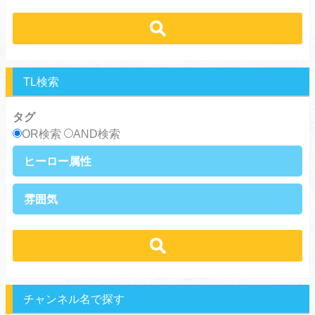
黒髪攻め
年下攻め
ほだされ受け
メガネ受け
せつない
コミカル・シュール
スパダリ攻め
ほだされ攻め
強気受け
ツンデレ受け
あまあま
ほのぼの
ヘタレ攻め
ヤンキー攻め
ヤンキー受け
黒髪受け
シリアス
美人攻め
腹黒攻め
男前受け
俺様受け
TL検索
タグ
OR検索
AND検索
ヒーロー属性
上司・部下
社長
雰囲気
王族・貴族
セレブ
先輩・後輩
幼馴染み
恋愛
溺愛
ドs
ギャップ男子
契約
時代物
肉食系
俺様
禁断・背徳
ロマンス
年下男子
同級生
三角関係
結婚
メガネ
同僚
セフレ
お色気
チャンネル名で探す
エリート・ハイスぺ
極道
初体験
調教