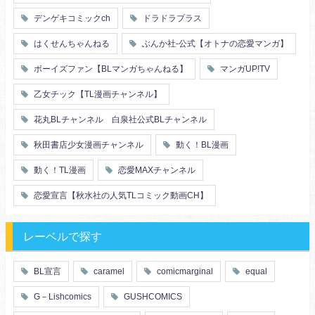
複数プレイ
催眠
デンゲキコミックch
ドラドラプラス
友情・仲間
浴衣・和服
はくせんちゃんねる
ぶんか社-公式【オトナの恋愛マンガ】
ボーイズファン【BLマンガちゃんねる】
マンガUP!TV
乙女チック【TL漫画チャンネル】
花丸BLチャンネル 白泉社公式BLチャンネル
秋田書店少女漫画チャンネル
動く！BL漫画
動く！TL漫画
恋愛MAXチャンネル
恋愛宣言【秋水社の人気TLコミック動画CH】
レーベルで探す
BL宣言
caramel
comicmarginal
equal
G－Lishcomics
GUSHCOMICS