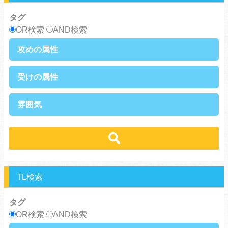
御曹司
異種族
タグ
サラリーマン
日常崩壊
OR検索
AND検索
浮気・不倫
オフィスラブ
攻めの属性
執着攻め
男前攻め
受けの属性
俺様攻め
健気攻め
硬派攻め
天然攻め
健気受け
美人受け
雰囲気
ノンケ攻め
強気攻め
ノンケ受け
天然受け
黒髪攻め
年下攻め
ほだされ受け
メガネ受け
せつない
コミカル・シュール
スパダリ攻め
ほだされ攻め
強気受け
ツンデレ受け
あまあま
ほのぼの
ヘタレ攻め
ヤンキー攻め
ヤンキー受け
黒髪受け
シリアス
美人攻め
腹黒攻め
男前受け
俺様受け
TL検索
タグ
OR検索
AND検索