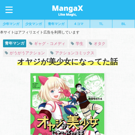
少年マンガ
少女マンガ
青年マンガ
４コマ
TL
BL
本サイトはアフィリエイト広告を利用しています
青年マンガ
ギャグ・コメディ
学生
オタク
がうがうアクション
アクションコミックス
オヤジが美少女になってた話