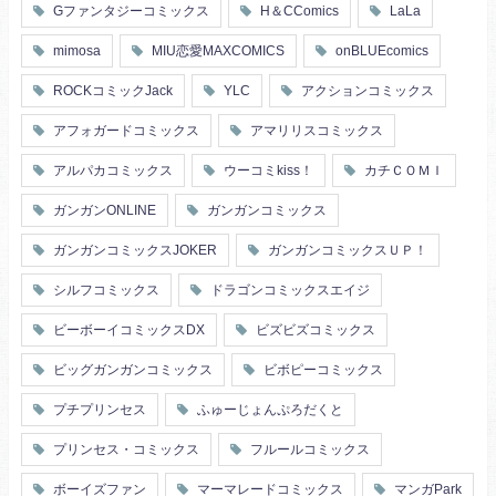
Gファンタジーコミックス
H＆CComics
LaLa
mimosa
MIU恋愛MAXCOMICS
onBLUEcomics
ROCKコミックJack
YLC
アクションコミックス
アフォガードコミックス
アマリリスコミックス
アルパカコミックス
ウーコミkiss！
カチＣＯＭＩ
ガンガンONLINE
ガンガンコミックス
ガンガンコミックスJOKER
ガンガンコミックスＵＰ！
シルフコミックス
ドラゴンコミックスエイジ
ビーボーイコミックスDX
ビズビズコミックス
ビッグガンガンコミックス
ビボピーコミックス
プチプリンセス
ふゅーじょんぷろだくと
プリンセス・コミックス
フルールコミックス
ボーイズファン
マーマレードコミックス
マンガPark