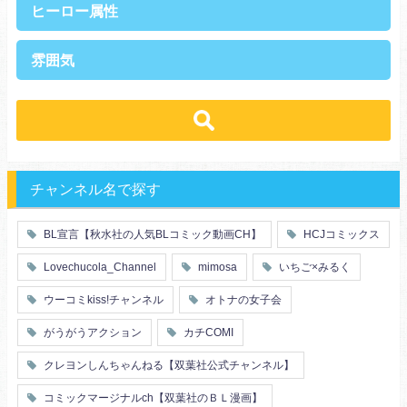
ヒーロー属性
上司・部下
社長
雰囲気
王族・貴族
セレブ
先輩・後輩
幼馴染み
恋愛
溺愛
ドs
ギャップ男子
契約
時代物
肉食系
俺様
禁断・背徳
ロマンス
年下男子
同級生
三角関係
結婚
メガネ
同僚
セフレ
お色気
チャンネル名で探す
エリート・ハイスぺ
極道
初体験
調教
芸能人
王子様
花嫁
義兄弟姉妹
BL宣言【秋水社の人気BLコミック動画CH】
HCJコミックス
ヤンキー・不良
人外
初恋
スーツ
富豪
同期
Lovechucola_Channel
mimosa
いちご×みるく
片思い
短編
店長・店員
先生
人妻
主従関係
ウーコミkiss!チャンネル
オトナの女子会
幼馴染
漫画家・作家
婚約者
不器用
ヤンキー
がうがうアクション
カチCOMI
秘密の関係
ol
甘エロ
フェチ
クレヨンしんちゃんねる【双葉社公式チャンネル】
メイド
恋人
コミックマージナルch【双葉社のＢＬ漫画】
泥酔
絶倫