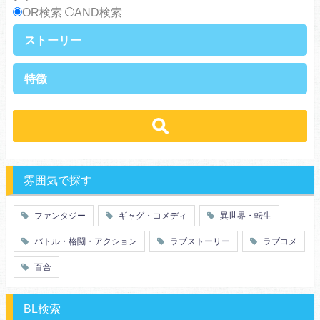
OR検索
AND検索
ストーリー
異世界・転生
ファンタジー
特徴
ラブストーリー
ギャグ・コメディ
ラブコメ
バトル・格闘・アクション
学生
学園
ヒューマンドラマ
グルメ
冒険
ハーレム
ｓｆ
歴史・時代劇
職業
働く女子
推理・ミステリー・サスペンス
勇者
魔法使い
特殊能力
教師・先生
雰囲気で探す
百合
ドロ沼
萌え系
青春
ファンタジー
ギャグ・コメディ
異世界・転生
仲間
幼なじみ
バトル・格闘・アクション
ラブストーリー
ラブコメ
オタク
動物
ツンデレ
心理戦
百合
アラサー
嫁・姑
スピンオフ・外伝
ヤンキー・極道
BL検索
癒し系
優等生