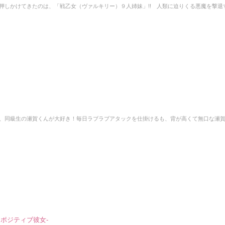
押しかけてきたのは、「戦乙女（ヴァルキリー）９人姉妹」!! 人類に迫りくる悪魔を撃退
、同級生の瀬賀くんが大好き！毎日ラブラブアタックを仕掛けるも、背が高くて無口な瀬
ポジティブ彼女-