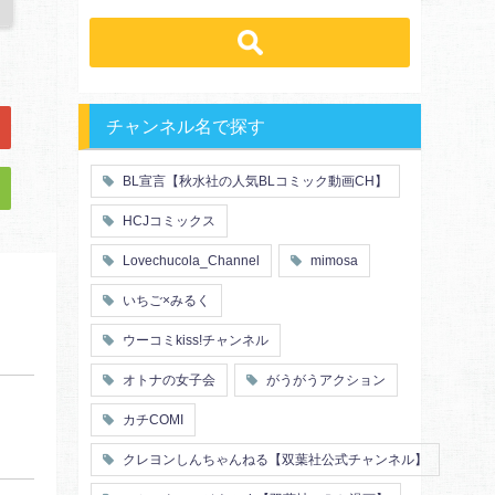
先輩・後輩
幼馴染み
恋愛
溺愛
ドs
ギャップ男子
契約
時代物
肉食系
俺様
禁断・背徳
ロマンス
年下男子
同級生
三角関係
結婚
メガネ
同僚
セフレ
お色気
チャンネル名で探す
エリート・ハイスぺ
初体験
調教
極道
芸能人
花嫁
義兄弟姉妹
BL宣言【秋水社の人気BLコミック動画CH】
王子様
ヤンキー・不良
初恋
スーツ
人外
富豪
HCJコミックス
片思い
短編
同期
店長・店員
人妻
主従関係
Lovechucola_Channel
mimosa
先生
幼馴染
婚約者
不器用
漫画家・作家
ヤンキー
いちご×みるく
秘密の関係
ol
甘エロ
フェチ
ウーコミkiss!チャンネル
メイド
恋人
オトナの女子会
がうがうアクション
泥酔
絶倫
複数プレイ
催眠
カチCOMI
友情・仲間
浴衣・和服
クレヨンしんちゃんねる【双葉社公式チャンネル】