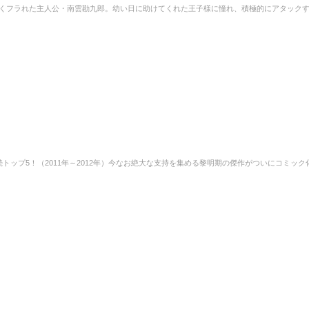
くフラれた主人公・南雲勘九郎。幼い日に助けてくれた王子様に憧れ、積極的にアタック
トップ5！（2011年～2012年）今なお絶大な支持を集める黎明期の傑作がついにコミック