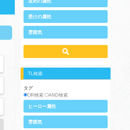
攻めの属性
執着攻め
男前攻め
受けの属性
俺様攻め
健気攻め
硬派攻め
天然攻め
健気受け
美人受け
雰囲気
ノンケ攻め
強気攻め
ノンケ受け
天然受け
黒髪攻め
年下攻め
ほだされ受け
メガネ受け
せつない
スパダリ攻め
ほだされ攻め
強気受け
ツンデレ受け
コミカル・シュール
ヘタレ攻め
ヤンキー攻め
ヤンキー受け
黒髪受け
あまあま
ほのぼの
美人攻め
腹黒攻め
男前受け
俺様受け
シリアス
TL検索
タグ
OR検索
AND検索
ヒーロー属性
上司・部下
社長
雰囲気
王族・貴族
セレブ