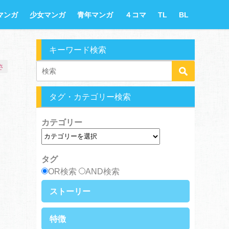
マンガ
少女マンガ
青年マンガ
４コマ
TL
BL
キーワード検索
さ
タグ・カテゴリー検索
カテゴリー
タグ
OR検索
AND検索
ストーリー
異世界・転生
ファンタジー
特徴
ラブストーリー
ギャグ・コメディ