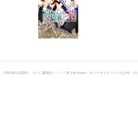
？SNS発の話題作、ついに書籍化！！！！美少女Vtuber・キヅケヤイのファンの少年・た