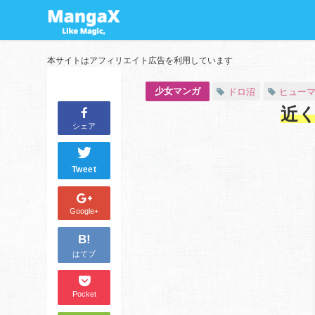
本サイトはアフィリエイト広告を利用しています
少女マンガ
ドロ沼
ヒュー
近
シェア
Tweet
Google+
B!
はてブ
Pocket