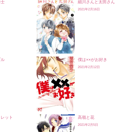
騎士
細川さんと太田さん
2021年2月16日
プル
僕は××がお好き
2021年2月12日
クレット
高嶺と花
2021年2月5日