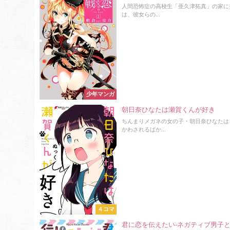
人間恐怖症の高校生「亜久津拓真」の家に
は、彼女らの...
少年マンガ
朝日奈ひなたは瀬賀くんが好き
ちんまりメガネの女の子・朝日奈ひなたは
かわされるばか...
４コマ
君に恋を伝えたい-ネガティブ男子と