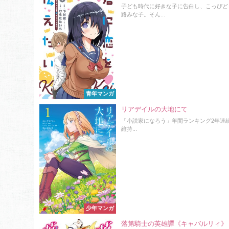
子ども時代に好きな子に告白し、こっぴど
路みな子。そん...
青年マンガ
リアデイルの大地にて
「小説家になろう」年間ランキング2年連続
維持...
少年マンガ
落第騎士の英雄譚《キャバルリィ》