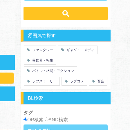
ラブコメ
学生
学園
バトル・格闘・アクション
冒険
ハーレム
ヒューマンドラマ
グルメ
職業
働く女子
ｓｆ
歴史・時代劇
勇者
魔法使い
推理・ミステリー・サスペンス
特殊能力
教師・先生
雰囲気で探す
百合
ドロ沼
萌え系
青春
ファンタジー
ギャグ・コメディ
仲間
幼なじみ
異世界・転生
オタク
動物
ツンデレ
心理戦
バトル・格闘・アクション
アラサー
嫁・姑
ラブストーリー
ラブコメ
百合
スピンオフ・外伝
ヤンキー・極道
癒し系
優等生
御曹司
異種族
BL検索
サラリーマン
日常崩壊
浮気・不倫
オフィスラブ
タグ
OR検索
AND検索