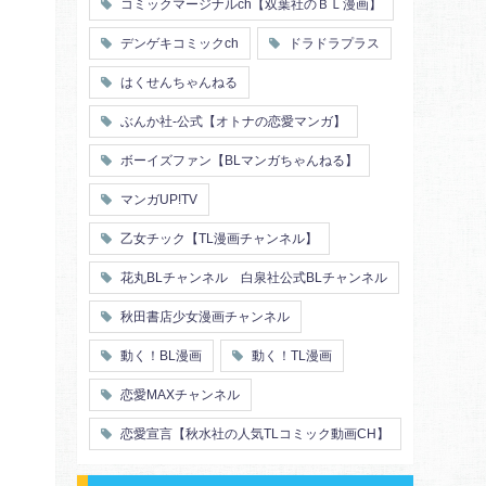
コミックマージナルch【双葉社のＢＬ漫画】
デンゲキコミックch
ドラドラプラス
はくせんちゃんねる
ぶんか社-公式【オトナの恋愛マンガ】
ボーイズファン【BLマンガちゃんねる】
マンガUP!TV
乙女チック【TL漫画チャンネル】
花丸BLチャンネル 白泉社公式BLチャンネル
秋田書店少女漫画チャンネル
動く！BL漫画
動く！TL漫画
恋愛MAXチャンネル
恋愛宣言【秋水社の人気TLコミック動画CH】