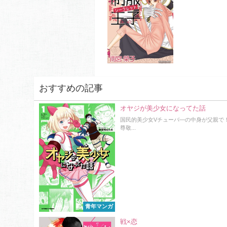
おすすめの記事
オヤジが美少女になってた話
国民的美少女Vチューバ―の中身が父親で！
尊敬...
青年マンガ
戦×恋