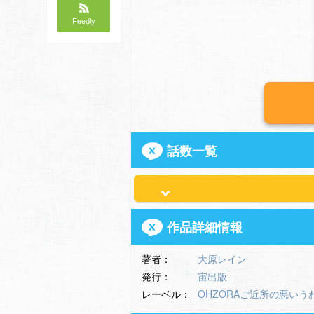
Feedly
話数一覧
作品詳細情報
著者：
大原レイン
発行：
宙出版
レーベル：
OHZORAご近所の悪いう