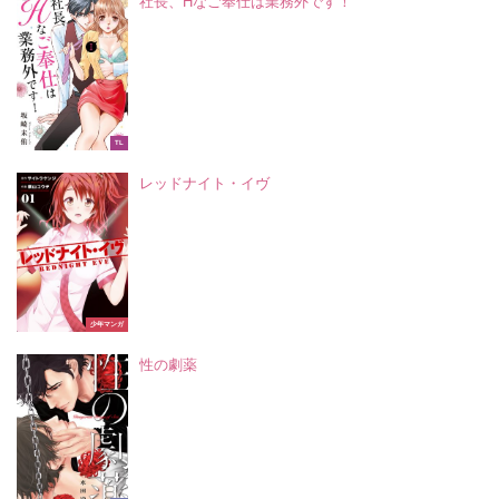
社長、Hなご奉仕は業務外です！
TL
レッドナイト・イヴ
少年マンガ
性の劇薬