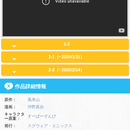
1-2
2-1（~2020/1/31）
2-2（~2020/2/14）
作品詳細情報
原作：
風来山
漫画：
沖野真歩
キャラクタ
すーぱーぞんび
ー原案：
発行：
スクウェア・エニックス