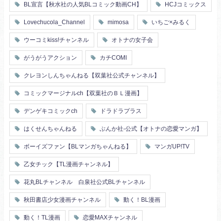
花嫁
義兄弟姉妹
BL宣言【秋水社の人気BLコミック動画CH】
HCJコミックス
ヤンキー・不良
人外
初恋
スーツ
富豪
同期
Lovechucola_Channel
mimosa
いちご×みるく
片思い
短編
店長・店員
先生
人妻
主従関係
ウーコミkiss!チャンネル
オトナの女子会
幼馴染
漫画家・作家
婚約者
不器用
ヤンキー
がうがうアクション
カチCOMI
秘密の関係
ol
甘エロ
フェチ
クレヨンしんちゃんねる【双葉社公式チャンネル】
メイド
恋人
コミックマージナルch【双葉社のＢＬ漫画】
泥酔
絶倫
複数プレイ
催眠
デンゲキコミックch
ドラドラプラス
友情・仲間
浴衣・和服
はくせんちゃんねる
ぶんか社-公式【オトナの恋愛マンガ】
ボーイズファン【BLマンガちゃんねる】
マンガUP!TV
乙女チック【TL漫画チャンネル】
花丸BLチャンネル 白泉社公式BLチャンネル
秋田書店少女漫画チャンネル
動く！BL漫画
動く！TL漫画
恋愛MAXチャンネル