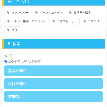
雰囲気で探す
百合
ドロ沼
萌え系
青春
ファンタジー
ギャグ・コメディ
異世界・転生
仲間
幼なじみ
バトル・格闘・アクション
ラブストーリー
ラブコメ
オタク
動物
ツンデレ
心理戦
百合
アラサー
嫁・姑
スピンオフ・外伝
ヤンキー・極道
BL検索
癒し系
優等生
御曹司
異種族
タグ
サラリーマン
日常崩壊
OR検索
AND検索
浮気・不倫
オフィスラブ
攻めの属性
執着攻め
男前攻め
受けの属性
俺様攻め
健気攻め
硬派攻め
天然攻め
健気受け
美人受け
雰囲気
ノンケ攻め
強気攻め
ノンケ受け
天然受け
黒髪攻め
年下攻め
ほだされ受け
メガネ受け
せつない
コミカル・シュール