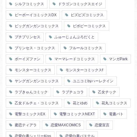
シルフコミックス
ドラゴンコミックスエイジ
ビーボーイコミックスDX
ビズビズコミックス
ビッグガンガンコミックス
ビボピーコミックス
プチプリンセス
ふゅーじょんぷろだくと
プリンセス・コミックス
フルールコミックス
ボーイズファン
マーマレードコミックス
マンガPark
モンスターコミックス
モンスターコミックスf
ヤングガンガンコミックス
ユニコミbyハーレクイン
ラブきゅんコミック
ラブチュコラ
乙女チック
乙女ドルチェ・コミックス
花とゆめ
花丸コミックス
電撃コミックスEX
電撃コミックスNEXT
電書バト
蜜恋ティアラ
恋愛MAXCOMICS
恋愛宣言
恋愛白書シェリーKiss
恋愛白書パステル