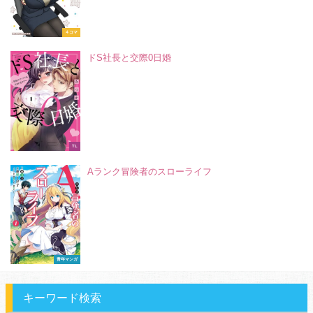
４コマ
ドS社長と交際0日婚
TL
Aランク冒険者のスローライフ
青年マンガ
キーワード検索