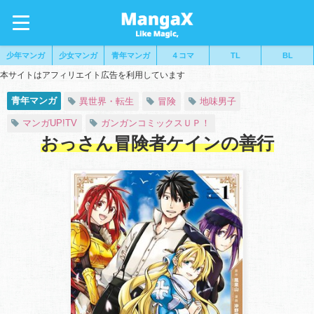
少年マンガ
少女マンガ
青年マンガ
４コマ
TL
BL
本サイトはアフィリエイト広告を利用しています
青年マンガ
異世界・転生
冒険
地味男子
マンガUP!TV
ガンガンコミックスＵＰ！
おっさん冒険者ケインの善行