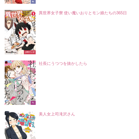
BL
異世界女子寮 使い魔いおりとモン娘たちの365日
少年マンガ
社長にうつつを抜かしたら
TL
美人女上司滝沢さん