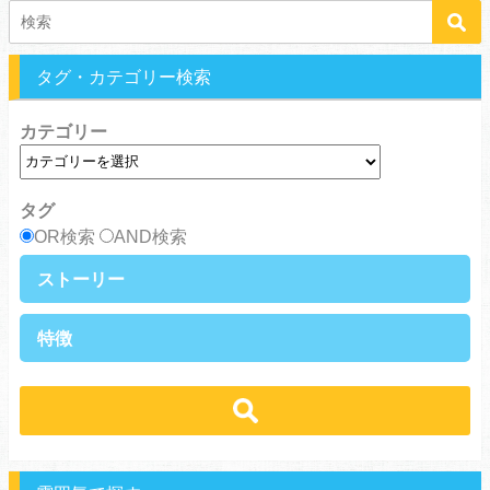
タグ・カテゴリー検索
カテゴリー
タグ
OR検索
AND検索
ストーリー
異世界・転生
ファンタジー
特徴
ラブストーリー
ギャグ・コメディ
ラブコメ
バトル・格闘・アクション
学生
学園
ヒューマンドラマ
グルメ
冒険
ハーレム
ｓｆ
歴史・時代劇
職業
働く女子
推理・ミステリー・サスペンス
勇者
魔法使い
特殊能力
教師・先生