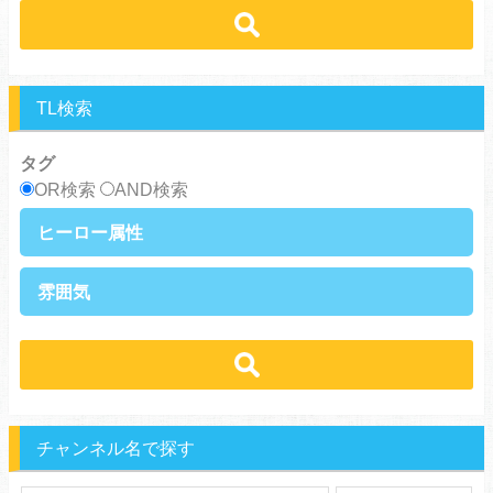
スパダリ攻め
ほだされ攻め
強気受け
ツンデレ受け
あまあま
ほのぼの
ヘタレ攻め
ヤンキー攻め
ヤンキー受け
黒髪受け
シリアス
美人攻め
腹黒攻め
男前受け
俺様受け
TL検索
タグ
OR検索
AND検索
ヒーロー属性
上司・部下
社長
雰囲気
王族・貴族
セレブ
先輩・後輩
幼馴染み
恋愛
溺愛
ドs
ギャップ男子
契約
時代物
肉食系
俺様
禁断・背徳
ロマンス
年下男子
同級生
三角関係
結婚
メガネ
同僚
セフレ
お色気
チャンネル名で探す
エリート・ハイスぺ
極道
初体験
調教
芸能人
王子様